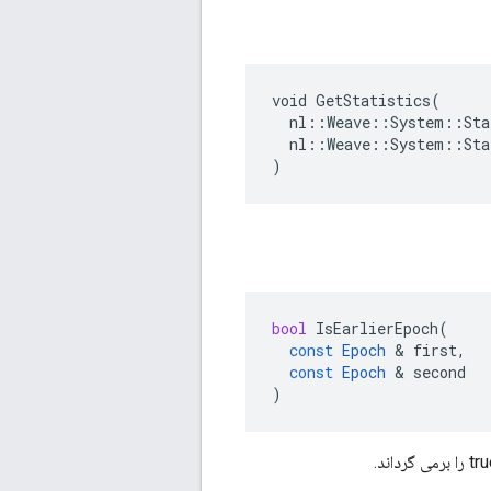
void GetStatistics(

  nl::Weave::System::Sta
  nl::Weave::System::Sta
)
bool
IsEarlierEpoch
(
const
Epoch
&
first
,
const
Epoch
&
second
)