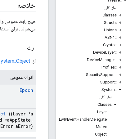
Weave
::
خلاصه
نمای کلی
Classes
هیچ رابط عمومی واق
Structs
می‌شوند، برای استفاد
Unions
ASN1
::
Crypto
::
ارث
Device
Layer
::
Device
Manager
::
از:
System::Object
Profiles
::
Security
Support
::
انواع عمومی
Support
::
System
::
Epoch
نمای کلی
Classes
Layer
nct
)(Layer *a
Lw
IPEvent
Handler
Delegate
d *a
App
State
,
Error a
Error)
Mutex
Object