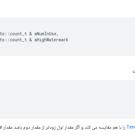
ts::count_t & aNumInUse,

ts::count_t & aHighWatermark

ت
Tim
را با هم مقایسه می کند و اگر مقدار اول زودتر از مقدار دوم باشد مقدار true را برمی گرداند.