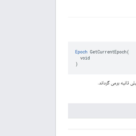
Epoch
 GetCurrentEpoch(

  void

)
ثانیه برمی گرداند.