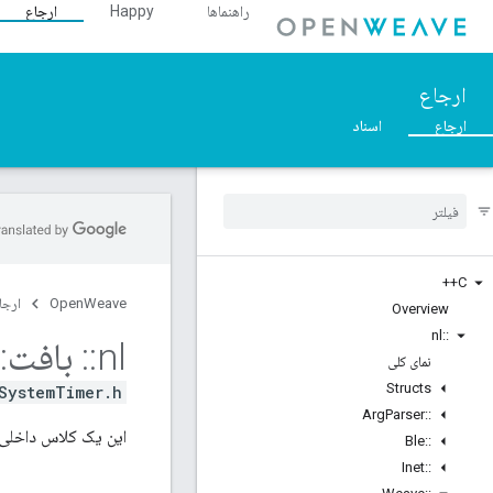
راهنماها
Happy
ارجاع
ارجاع
ارجاع
اسناد
C++
OpenWeave
ارجا
Overview
nl
::
nl
::
بافت
::
نمای کلی
Structs
SystemTimer.h>
Arg
Parser
::
این یک کلاس داخلی برای ystem
Ble
::
Inet
::