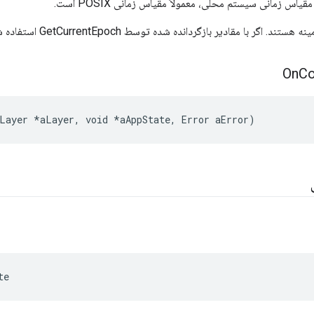
یاس زمانی سیستم محلی، معمولاً مقیاس زمانی POSIX است.
ا مقادیر بازگردانده شده توسط GetCurrentEpoch استفاده شود، واحدها میلی ثانیه هستند.
On
Co
Layer *aLayer, void *aAppState, Error aError)
te