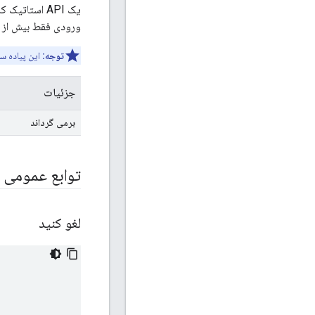
ورودی فقط بیش از نیمی از محدوده اسکالر Epoch باشد، 
توجه:
این پیاده س
جزئیات
برمی گرداند
توابع عمومی
لغو کنید