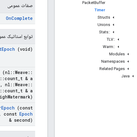
Packet
Buffer
صفات عمومی
Timer
Structs
On
Complete
Unions
Stats
::
توابع استاتیک عم
TLV
::
Warm
::
t
Epoch
(void)
Modules
Namespaces
Related Pages
(nl
::
Weave
::
Java
::
count
_
t & a
,
nl
::
Weave
::
::
count
_
t & a
igh
Watermark)
r
Epoch
(const
,
const
Epoch
& second)