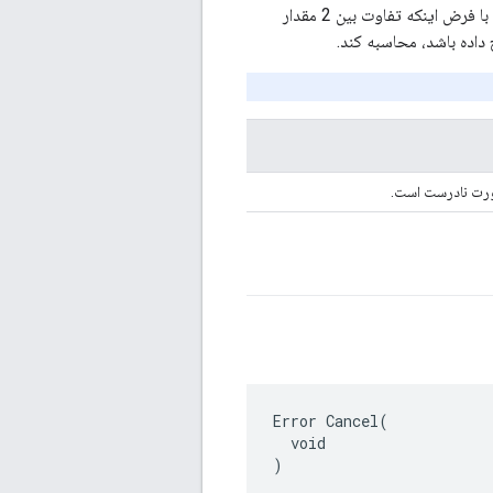
یک API استاتیک که برای مقایسه 2 مقدار زمانی فراخوانی می شود. این API سعی می‌کند تایمر را با فرض اینکه تفاوت بین 2 مقدار
صورت نادرست است.
Error Cancel(

  void

)