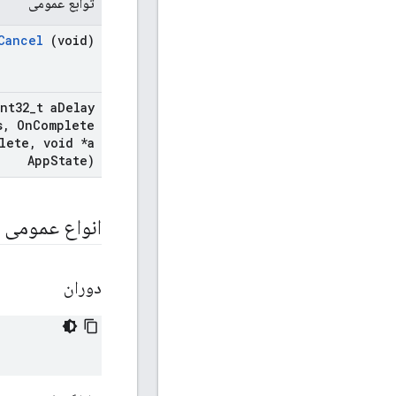
توابع عمومی
Cancel
(void)
nt32
_
t a
Delay
s
,
On
Complete
lete
,
void *a
App
State)
انواع عمومی
دوران