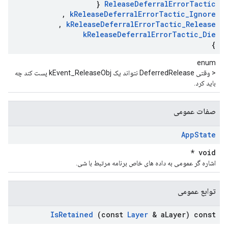
{
Release
Deferral
Error
Tactic
,
k
Release
Deferral
Error
Tactic
_
Ignore
,
k
Release
Deferral
Error
Tactic
_
Release
k
Release
Deferral
Error
Tactic
_
Die
}
enum
< وقتی DeferredRelease نتواند یک kEvent_ReleaseObj پست کند چه
باید کرد.
صفات عمومی
App
State
void *
اشاره گر عمومی به داده های خاص برنامه مرتبط با شی.
توابع عمومی
Is
Retained
(const
Layer
& a
Layer) const