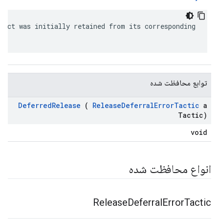
ject was initially retained from its corresponding

توابع محافظت شده
Deferred
Release
(
Release
Deferral
Error
Tactic
a
Tactic)
void
انواع محافظت شده
Release
Deferral
Error
Tactic