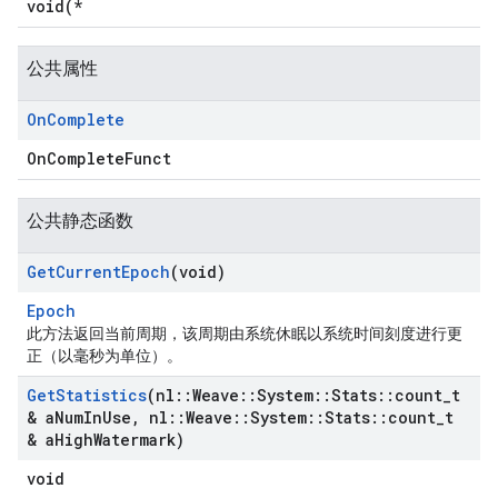
void(*
公共属性
On
Complete
OnCompleteFunct
公共静态函数
Get
Current
Epoch
(void)
Epoch
此方法返回当前周期，该周期由系统休眠以系统时间刻度进行更
正（以毫秒为单位）。
Get
Statistics
(nl
::
Weave
::
System
::
Stats
::
count
_
t
& a
Num
In
Use
,
nl
::
Weave
::
System
::
Stats
::
count
_
t
& a
High
Watermark)
void