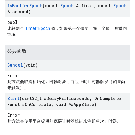
Is
Earlier
Epoch
(const
Epoch
& first
,
const
Epoch
& second)
bool
比较两个
Timer::Epoch
值，如果第一个值早于第二个值，则返回
true。
公共函数
Cancel
(void)
Error
此方法会取消初始化计时器对象，并阻止此计时器触发（如果尚
未触发）。
Start
(uint32
_
t a
Delay
Milliseconds
,
On
Complete
Funct a
On
Complete
,
void *a
App
State)
Error
此方法会使用平台提供的底层计时器机制来注册单次计时器。