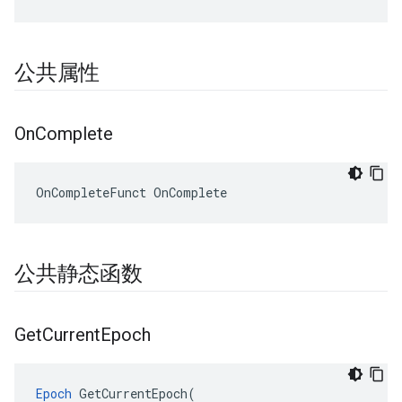
公共属性
On
Complete
OnCompleteFunct OnComplete
公共静态函数
Get
Current
Epoch
Epoch
 GetCurrentEpoch(
