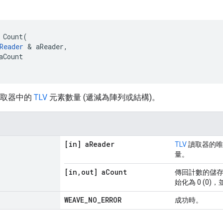
Count
(
Reader
&
aReader
,
aCount
取器中的
TLV
元素數量 (遞減為陣列或結構)。
[in] a
Reader
TLV
讀取器的唯
量。
[in
,
out] a
Count
傳回計數的儲
始化為 0 (0
WEAVE
_
NO
_
ERROR
成功時。