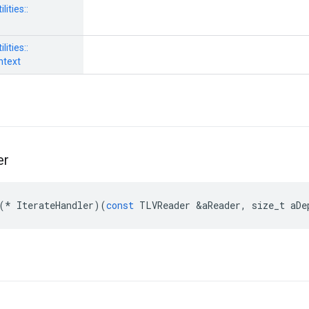
ilities::
ilities::
ntext
er
(
*
IterateHandler
)(
const
TLVReader
&
aReader
,
size_t
aDe