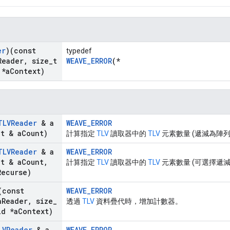
er
)(const
typedef
Reader
,
size
_
t
WEAVE_ERROR
(*
 *a
Context)
TLVReader
& a
WEAVE_ERROR
_
t & a
Count)
計算指定
TLV
讀取器中的
TLV
元素數量 (遞減為陣
TLVReader
& a
WEAVE_ERROR
_
t & a
Count
,
計算指定
TLV
讀取器中的
TLV
元素數量 (可選擇遞
Recurse)
(const
WEAVE_ERROR
a
Reader
,
size
_
透過
TLV
資料疊代時，增加計數器。
d *a
Context)
LVReader
& a
WEAVE_ERROR