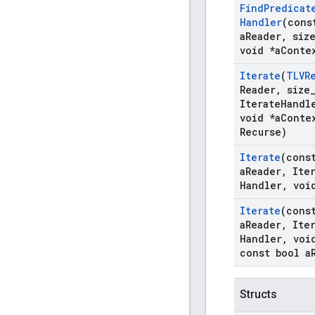
Find
Predicat
Handler
(con
a
Reader
,
siz
void *a
Conte
Iterate
(
TLVR
Reader
,
size
Iterate
Handl
void *a
Conte
Recurse)
Iterate
(con
a
Reader
,
Iter
Handler
,
void
Iterate
(con
a
Reader
,
Iter
Handler
,
void
const bool a
Structs