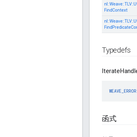
nl::
Weave::
TLV::
Ut
FindContext
nl::
Weave::
TLV::
Ut
FindPredicateCo
Typedefs
Iterate
Handl
WEAVE_ERROR
函式