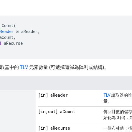
Count
(
Reader
&
aReader
,
aCount
,
l
aRecurse
取器中的
TLV
元素數量 (可選擇遞減為陣列或結構)。
[in] a
Reader
TLV
讀取器的唯
量。
[in
,
out] a
Count
傳回計數的儲
始化為 0 (0
[in] a
Recurse
一個布林值，