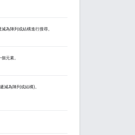
遞減為陣列或結構進行搜尋。
一個元素。
遞減為陣列或結構)。