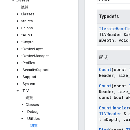
::
Weave
總覽
Classes
Typedefs
Structs
Unions
Iterate
Handl
TLVReader &a
::
ASN1
a
Depth
,
void
::
Crypto
::
Device
Layer
::
Device
Manager
函式
::
Profiles
Count
(const
::
Security
Support
Reader
,
size
::
Support
::
System
Count
(const
::
TLV
Reader
,
size
const bool a
總覽
Classes
Count
Handler
::
Debug
TLVReader
& 
::
Utilities
t a
Depth
,
voi
總覽
Find
(const
T