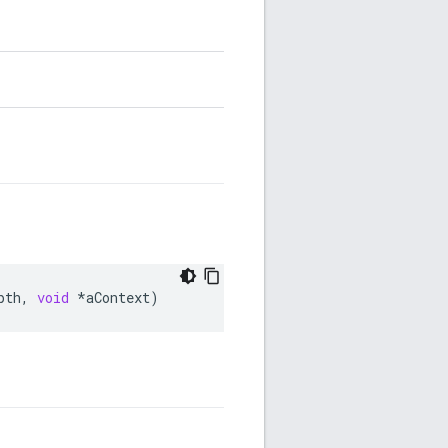
pth
,
void
*
aContext
)