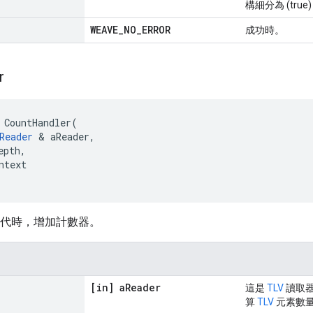
構細分為 (true) 
WEAVE
_
NO
_
ERROR
成功時。
r
CountHandler
(
Reader
&
aReader
,
epth
,
ntext
代時，增加計數器。
[in] a
Reader
這是
TLV
讀取
算
TLV
元素數