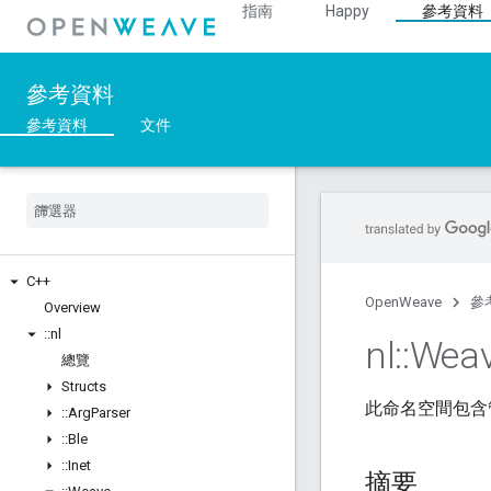
指南
Happy
參考資料
參考資料
參考資料
文件
C++
OpenWeave
參
Overview
::
nl
nl
::
Wea
總覽
Structs
此命名空間包含管
::
Arg
Parser
::
Ble
::
Inet
摘要