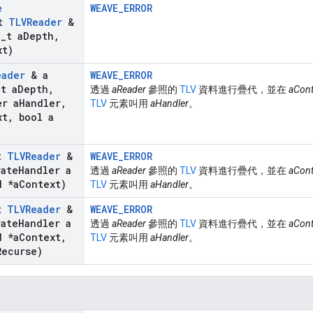
e
WEAVE_ERROR
st
TLVReader
&
e
_
t a
Depth
,
xt)
eader
& a
WEAVE_ERROR
_
t a
Depth
,
透過
aReader
參照的
TLV
資料進行疊代，並在
aCont
er a
Handler
,
TLV
元素叫用
aHandler
。
xt
,
bool a
st
TLVReader
&
WEAVE_ERROR
ate
Handler a
透過
aReader
參照的
TLV
資料進行疊代，並在
aCont
 *a
Context)
TLV
元素叫用
aHandler
。
st
TLVReader
&
WEAVE_ERROR
ate
Handler a
透過
aReader
參照的
TLV
資料進行疊代，並在
aCont
 *a
Context
,
TLV
元素叫用
aHandler
。
Recurse)