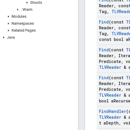
Structs
Reader
,
const
::
Warm
Tag
,
TLVRead
Modules
Find
(const
T
Namespaces
Reader
,
const
Related Pages
Tag
,
TLVRead
Java
const bool a
Find
(const
T
Reader
,
Itera
Predicate
,
vo
TLVReader
& 
Find
(const
T
Reader
,
Itera
Predicate
,
vo
TLVReader
& 
bool a
Recurs
Find
Handler
(
TLVReader
& 
t a
Depth
,
voi