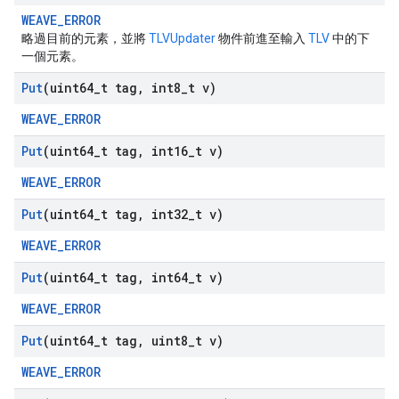
WEAVE_ERROR
略過目前的元素，並將
TLVUpdater
物件前進至輸入
TLV
中的下
一個元素。
Put
(uint64
_
t tag
,
int8
_
t v)
WEAVE_ERROR
Put
(uint64
_
t tag
,
int16
_
t v)
WEAVE_ERROR
Put
(uint64
_
t tag
,
int32
_
t v)
WEAVE_ERROR
Put
(uint64
_
t tag
,
int64
_
t v)
WEAVE_ERROR
Put
(uint64
_
t tag
,
uint8
_
t v)
WEAVE_ERROR