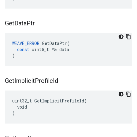
Get
Data
Ptr
WEAVE_ERROR
GetDataPtr
(
const
uint8_t
*&
data
)
Get
Implicit
Profile
Id
uint32_t GetImplicitProfileId(

  void

)