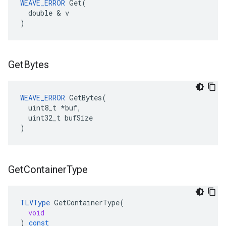
WEAVE_ERROR
 Get(

  double & v

)
Get
Bytes
WEAVE_ERROR
 GetBytes(

  uint8_t *buf,

  uint32_t bufSize

)
Get
Container
Type
TLVType
GetContainerType
(
void
)
const