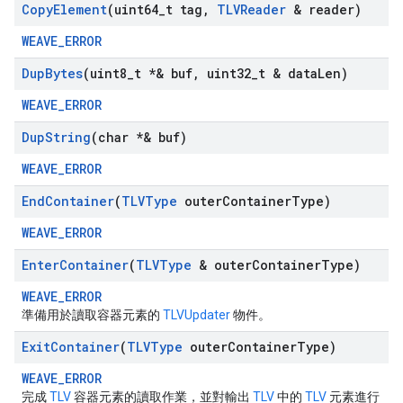
Copy
Element
(uint64
_
t tag
,
TLVReader
& reader)
WEAVE_ERROR
Dup
Bytes
(uint8
_
t *& buf
,
uint32
_
t & data
Len)
WEAVE_ERROR
Dup
String
(char *& buf)
WEAVE_ERROR
End
Container
(
TLVType
outer
Container
Type)
WEAVE_ERROR
Enter
Container
(
TLVType
& outer
Container
Type)
WEAVE_ERROR
準備用於讀取容器元素的
TLVUpdater
物件。
Exit
Container
(
TLVType
outer
Container
Type)
WEAVE_ERROR
完成
TLV
容器元素的讀取作業，並對輸出
TLV
中的
TLV
元素進行