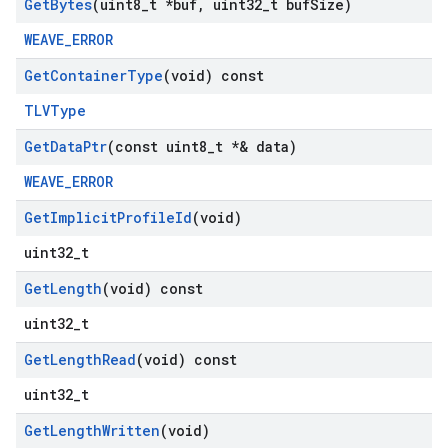
Get
Bytes
(uint8
_
t *buf
,
uint32
_
t buf
Size)
WEAVE_ERROR
Get
Container
Type
(void) const
TLVType
Get
Data
Ptr
(const uint8
_
t *& data)
WEAVE_ERROR
Get
Implicit
Profile
Id
(void)
uint32_t
Get
Length
(void) const
uint32_t
Get
Length
Read
(void) const
uint32_t
Get
Length
Written
(void)