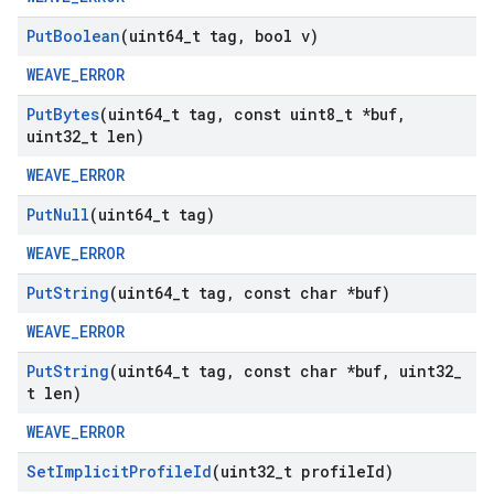
Put
Boolean
(uint64
_
t tag
,
bool v)
WEAVE_ERROR
Put
Bytes
(uint64
_
t tag
,
const uint8
_
t *buf
,
uint32
_
t len)
WEAVE_ERROR
Put
Null
(uint64
_
t tag)
WEAVE_ERROR
Put
String
(uint64
_
t tag
,
const char *buf)
WEAVE_ERROR
Put
String
(uint64
_
t tag
,
const char *buf
,
uint32
_
t len)
WEAVE_ERROR
Set
Implicit
Profile
Id
(uint32
_
t profile
Id)