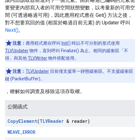
讓內部讀取器前進到下一個元素。由於略過已編碼的元素需
要變更內部寫入者的可用空間狀態變數，以考量新的可用空
間 (可透過略過可用)，因此應用程式應在 Get() 方法之後，
對不想要寫回的值 (相當於略過目前元素) 的 Updater 呼叫
Next()
。
注意：
應用程式應在呼叫
Init()
時以不可分割的形式使用
TLVUpdater
物件，直到呼叫 Finalize() 為止。相同的緩衝區「不
得」與其他
TLVWriter
物件搭配使用。
注意：
TLVUpdater
目前僅支援單一靜態緩衝區。不支援緩衝區
鏈 (PacketBuffer)。
，瞭解如何調查及移除這項存取權。
公開函式
Copy
Element
(
TLVReader
& reader)
WEAVE_ERROR