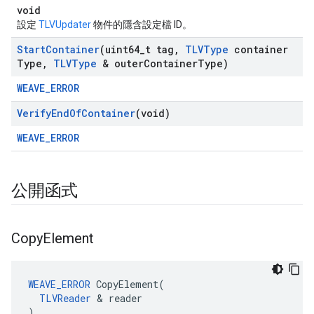
void
設定
TLVUpdater
物件的隱含設定檔 ID。
Start
Container
(uint64
_
t tag
,
TLVType
container
Type
,
TLVType
& outer
Container
Type)
WEAVE_ERROR
Verify
End
Of
Container
(void)
WEAVE_ERROR
公開函式
Copy
Element
WEAVE_ERROR
 CopyElement(

TLVReader
 & reader

)