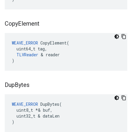
Copy
Element
WEAVE_ERROR
 CopyElement(

  uint64_t tag,

TLVReader
 & reader

)
Dup
Bytes
WEAVE_ERROR
 DupBytes(

  uint8_t *& buf,

  uint32_t & dataLen

)