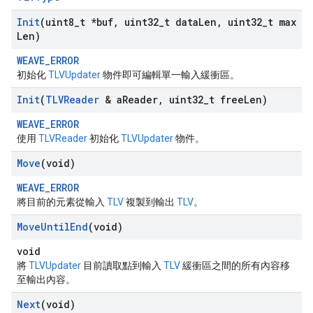
Init
(uint8
_
t *buf
,
uint32
_
t data
Len
,
uint32
_
t max
Len)
WEAVE_ERROR
初始化
TLVUpdater
物件即可編輯單一輸入緩衝區。
Init
(
TLVReader
& a
Reader
,
uint32
_
t free
Len)
WEAVE_ERROR
使用
TLVReader
初始化
TLVUpdater
物件。
Move
(void)
WEAVE_ERROR
將目前的元素從輸入
TLV
複製到輸出
TLV
。
Move
Until
End
(void)
void
將
TLVUpdater
目前讀取點到輸入
TLV
緩衝區之間的所有內容移
至輸出內容。
Next
(void)