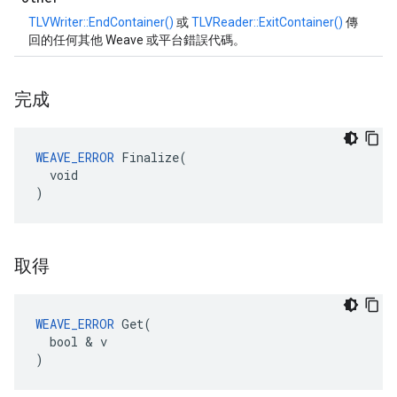
TLVWriter::EndContainer()
或
TLVReader::ExitContainer()
傳
回的任何其他 Weave 或平台錯誤代碼。
完成
WEAVE_ERROR
 Finalize(

  void

)
取得
WEAVE_ERROR
 Get(

  bool & v

)