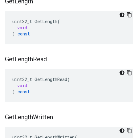
Get
Length
uint32_t
GetLength
(
void
)
const
Get
Length
Read
uint32_t
GetLengthRead
(
void
)
const
Get
Length
Written
uint32_t GetLengthWritten(
