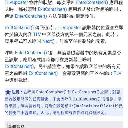
TLVUpdater
物件的狀態。每次呼叫
EnterContainer()
應用程
式時，都必須對
ExitContainer()
應用程式發出對應的呼叫，
傳遞
EnterContainer()
方法傳回的結構定義值。
ExitContainer()
傳回值時，
TLVUpdater
讀取器的位置會立即
位於輸入內容
TLV
中容器後方的第一個元素之前。此時，
應用程式可以呼叫
Next()
，前進至任何剩餘的元素。
呼叫
EnterContainer()
後，無論基礎容器中的所有元素是否
已讀取，應用程式隨時都可在更新器上呼叫
ExitContainer()
。另外請注意，如果在讀取容器中的所有元
素之前呼叫
ExitContainer()
，會導致更新的容器在輸出
TLV
中遭到截斷。
注意：
在呼叫
EnterContainer()
和
ExitContainer()
之間，對更
新器設定所做的任何變更，不會因呼叫
ExitContainer()
而復原。舉
例來說，離開容器時，對隱性設定檔 ID (
ImplicitProfileId
) 所做
的變更並不會撤銷。因此，應用程式有責任適時調整設定。
詳細資料