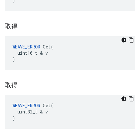
)
取得
WEAVE_ERROR
 Get(

  uint16_t & v

)
取得
WEAVE_ERROR
 Get(

  uint32_t & v

)