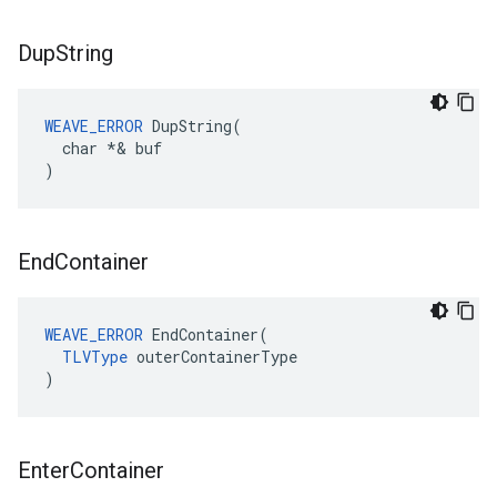
Dup
String
WEAVE_ERROR
 DupString(

  char *& buf

)
End
Container
WEAVE_ERROR
 EndContainer(

TLVType
 outerContainerType

)
Enter
Container