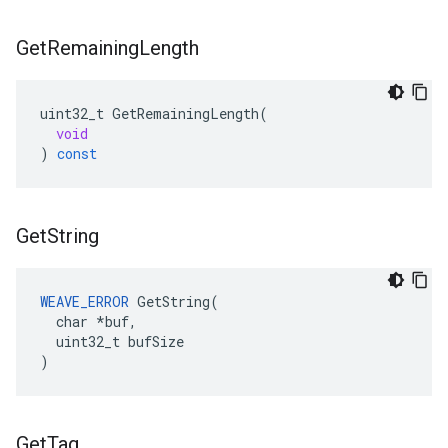
Get
Remaining
Length
uint32_t
GetRemainingLength
(
void
)
const
Get
String
WEAVE_ERROR
 GetString(

  char *buf,

  uint32_t bufSize

)
Get
Tag