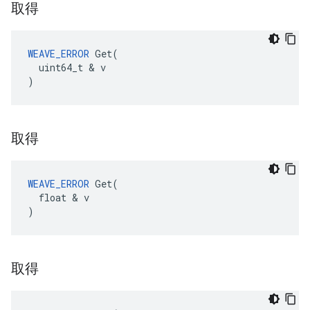
取得
WEAVE_ERROR
 Get(

  uint64_t & v

)
取得
WEAVE_ERROR
 Get(

  float & v

)
取得