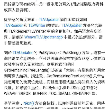
用於讀取現有編碼，另一個則用於寫入 (用於複製現有資料
或寫入新資料)。
從語意的角度來看，
TLVUpdater
物件函式就如同
TLVReader
和
TLVWriter
的聯集。
TLVUpdater
方法的含義
與 TLVReader/TLVWriter 中的名稱相似。如果語意有所差
異，請參閱
WeaveTLVUpdater.cpp
中函式的註解部分，當
中清楚說明差異。
關於
TLVUpdater
的 PutBytes() 和 PutString() 方法，還有一
個特別要注意的是，它可以將編碼保留在損毀狀態，僅在溢
位發生時寫入元素標頭。應用程式可呼叫
GetRemainingFreeLength() 以確保「大約」
有足夠的可用空
間可寫入編碼。請注意，GetRemainingFreeLength() 只會告
知您可用的免費位元組，而且應用程式
無法
得知寫入的資料
長度。如果發生溢位，PutBytes() 和 PutString() 都會將
WEAVE_ERROR_BUFFER_TOO_SMALL 傳回給呼叫端。
另請注意，
Next()
方法會超載，以便略過目前的元素，同時