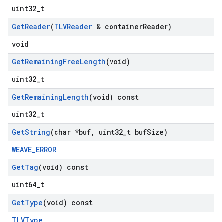
uint32_t
Get
Reader
(
TLVReader
& container
Reader)
void
Get
Remaining
Free
Length
(void)
uint32_t
Get
Remaining
Length
(void) const
uint32_t
Get
String
(char *buf
,
uint32
_
t buf
Size)
WEAVE_ERROR
Get
Tag
(void) const
uint64_t
Get
Type
(void) const
TLVType