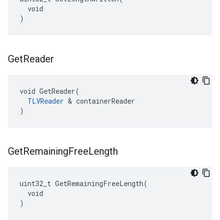
  void

)
Get
Reader
void GetReader(

TLVReader
 & containerReader

)
Get
Remaining
Free
Length
uint32_t GetRemainingFreeLength(

  void

)