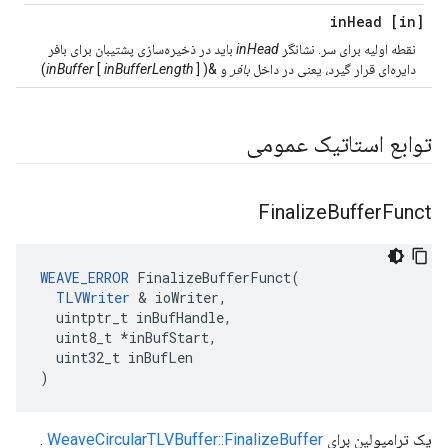
Head
[in] in
نقطه اولیه برای سر. نشانگر
inHead
باید در ذخیره‌سازی پشتیبان برای بافر
دایره‌ای قرار گیرد، یعنی در داخل
بافر
و &(
])
inBufferLength
[
inBuffer
توابع استاتیک عمومی
Finalize
Buffer
Funct
WEAVE_ERROR
 FinalizeBufferFunct(

TLVWriter
 & ioWriter,

  uintptr_t inBufHandle,

  uint8_t *inBufStart,

  uint32_t inBufLen

)
یک ترامپولین برای
WeaveCircularTLVBuffer::FinalizeBuffer
.