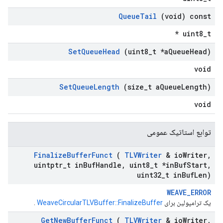
Queue
Tail
(void) const
uint8_t *
Set
Queue
Head
(uint8
_
t *a
Queue
Head)
void
Set
Queue
Length
(size
_
t a
Queue
Length)
void
توابع استاتیک عمومی
Finalize
Buffer
Funct
(
TLVWriter
& io
Writer
,
uintptr
_
t in
Buf
Handle
,
uint8
_
t *in
Buf
Start
,
uint32
_
t in
Buf
Len)
WEAVE_ERROR
یک ترامپولین برای
WeaveCircularTLVBuffer::FinalizeBuffer
.
Get
New
Buffer
Funct
(
TLVWriter
& io
Writer
,