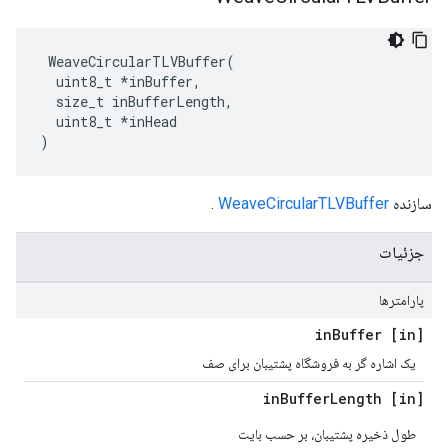
 WeaveCircularTLVBuffer(

  uint8_t *inBuffer,

  size_t inBufferLength,

  uint8_t *inHead

)
سازنده
WeaveCircularTLVBuffer
.
جزئیات
پارامترها
Buffer
[in] in
یک اشاره گر به فروشگاه پشتیبان برای صف
Buffer
Length
[in] in
طول ذخیره پشتیبان، بر حسب بایت