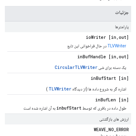
جزئیات
پارامترها
Writer
,
out] io
[in
TLVWriter
در حال فراخوانی این تابع
Buf
Handle
,
out] in
[in
CircularTLVWriter
یک دسته برای شی
Buf
Start
[in] in
TLVWriter
اشاره گر به شروع داده ها (از دیدگاه
)
Buf
Len
[in] in
inbufStart
طول داده در بافری که توسط
به آن اشاره شده است
ارزش های بازگشتی
WEAVE
_
NO
_
ERROR
بدون قید و شرط.