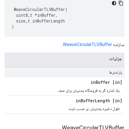
 WeaveCircularTLVBuffer(

  uint8_t *inBuffer,

  size_t inBufferLength

)
سازنده
WeaveCircularTLVBuffer
.
جزئیات
پارامترها
Buffer
[in] in
یک اشاره گر به فروشگاه پشتیبان برای صف
Buffer
Length
[in] in
طول ذخیره پشتیبان، بر حسب بایت
Weave
Circular
TLVBuffer