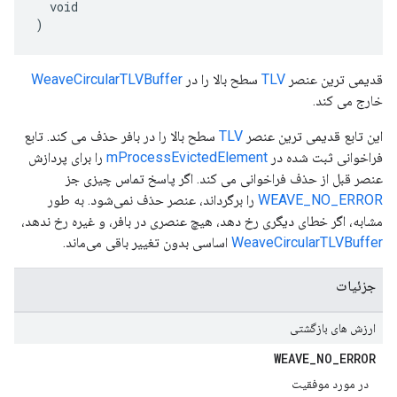
  void

)
قدیمی ترین عنصر
TLV
سطح بالا را در
WeaveCircularTLVBuffer
خارج می کند.
این تابع قدیمی ترین عنصر
TLV
سطح بالا را در بافر حذف می کند. تابع
فراخوانی ثبت شده در
mProcessEvictedElement
را برای پردازش
عنصر قبل از حذف فراخوانی می کند. اگر پاسخ تماس چیزی جز
WEAVE_NO_ERROR
را برگرداند، عنصر حذف نمی‌شود. به طور
مشابه، اگر خطای دیگری رخ دهد، هیچ عنصری در بافر، و غیره رخ ندهد،
WeaveCircularTLVBuffer
اساسی بدون تغییر باقی می‌ماند.
جزئیات
ارزش های بازگشتی
WEAVE
_
NO
_
ERROR
در مورد موفقیت