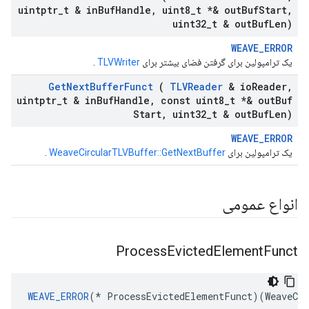
uintptr
_
t & in
Buf
Handle
,
uint8
_
t *& out
Buf
Start
,
uint32
_
t & out
Buf
Len)
WEAVE_ERROR
یک ترامپولین برای گرفتن فضای بیشتر برای
TLVWriter
.
Get
Next
Buffer
Funct
(
TLVReader
& io
Reader
,
uintptr
_
t & in
Buf
Handle
,
const uint8
_
t *& out
Buf
Start
,
uint32
_
t & out
Buf
Len)
WEAVE_ERROR
یک ترامپولین برای
WeaveCircularTLVBuffer::GetNextBuffer
.
انواع عمومی
Process
Evicted
Element
Funct
WEAVE_ERROR
(* ProcessEvictedElementFunct)(WeaveCir