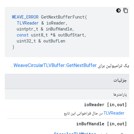
WEAVE_ERROR
GetNextBufferFunct
(
TLVReader
&
ioReader
,
uintptr_t
&
inBufHandle
,
const
uint8_t
*&
outBufStart
,
uint32_t
&
outBufLen
)
یک ترامپولین برای
WeaveCircularTLVBuffer::GetNextBuffer
.
جزئیات
پارامترها
Reader
,
out] io
[in
TLVReader
در حال فراخوانی این تابع
Buf
Handle
,
out] in
[in