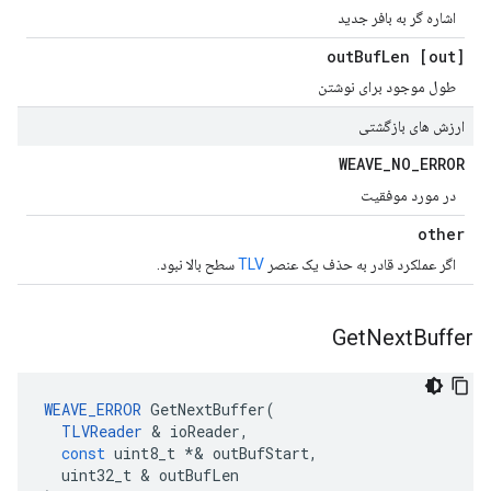
اشاره گر به بافر جدید
Buf
Len
[out] out
طول موجود برای نوشتن
ارزش های بازگشتی
WEAVE
_
NO
_
ERROR
در مورد موفقیت
other
اگر عملکرد قادر به حذف یک عنصر
TLV
سطح بالا نبود.
Get
Next
Buffer
WEAVE_ERROR
GetNextBuffer
(
TLVReader
&
ioReader
,
const
uint8_t
*&
outBufStart
,
uint32_t
&
outBufLen