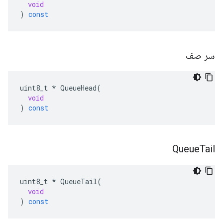
void
)
const
سر صف
uint8_t
*
QueueHead
(
void
)
const
Queue
Tail
uint8_t
*
QueueTail
(
void
)
const