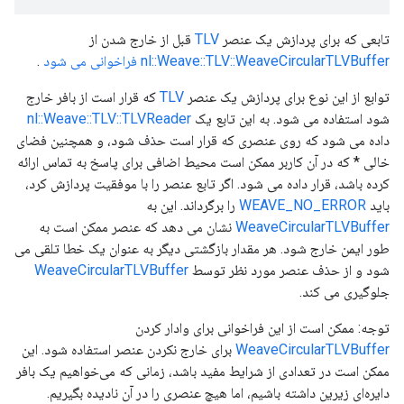
تابعی که برای پردازش یک عنصر
TLV
قبل از خارج شدن از
nl::Weave::TLV::WeaveCircularTLVBuffer فراخوانی می شود
.
توابع از این نوع برای پردازش یک عنصر
TLV
که قرار است از بافر خارج
شود استفاده می شود. به این تابع یک
nl::Weave::TLV::TLVReader
داده می شود که روی عنصری که قرار است حذف شود، و همچنین فضای
خالی * که در آن کاربر ممکن است محیط اضافی برای پاسخ به تماس ارائه
کرده باشد، قرار داده می شود. اگر تابع عنصر را با موفقیت پردازش کرد،
باید
WEAVE_NO_ERROR
را برگرداند. این به
WeaveCircularTLVBuffer
نشان می دهد که عنصر ممکن است به
طور ایمن خارج شود. هر مقدار بازگشتی دیگر به عنوان یک خطا تلقی می
شود و از حذف عنصر مورد نظر توسط
WeaveCircularTLVBuffer
جلوگیری می کند.
توجه: ممکن است از این فراخوانی برای وادار کردن
WeaveCircularTLVBuffer
برای خارج نکردن عنصر استفاده شود. این
ممکن است در تعدادی از شرایط مفید باشد، زمانی که می‌خواهیم یک بافر
دایره‌ای زیرین داشته باشیم، اما هیچ عنصری را در آن نادیده بگیریم.