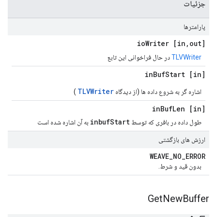
جزئیات
پارامترها
Writer
,
out] io
[in
TLVWriter
در حال فراخوانی این تابع
Buf
Start
[in] in
TLVWriter
اشاره گر به شروع داده ها (از دیدگاه
)
Buf
Len
[in] in
inbufStart
طول داده در بافری که توسط
به آن اشاره شده است
ارزش های بازگشتی
WEAVE
_
NO
_
ERROR
بدون قید و شرط.
Get
New
Buffer