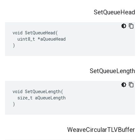
Set
Queue
Head
void SetQueueHead(

  uint8_t *aQueueHead

)
Set
Queue
Length
void SetQueueLength(

  size_t aQueueLength

)
Weave
Circular
TLVBuffer