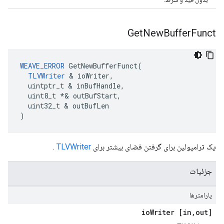
Get
New
Buffer
Funct
WEAVE_ERROR
 GetNewBufferFunct(

TLVWriter
 & ioWriter,

  uintptr_t & inBufHandle,

  uint8_t *& outBufStart,

  uint32_t & outBufLen

)
یک ترامپولین برای گرفتن فضای بیشتر برای
TLVWriter
.
جزئیات
پارامترها
Writer
,
out] io
[in