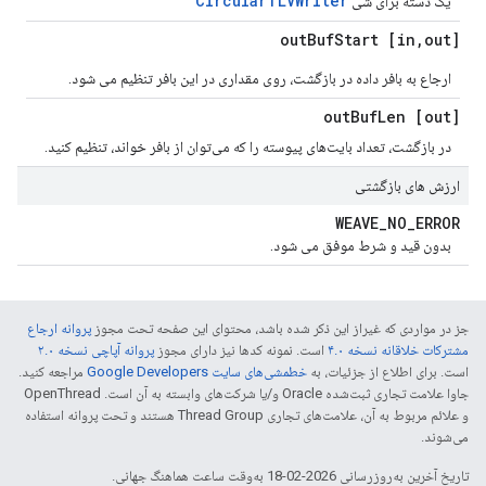
CircularTLVWriter
یک دسته برای شی
Buf
Start
,
out] out
[in
ارجاع به بافر داده در بازگشت، روی مقداری در این بافر تنظیم می شود.
Buf
Len
[out] out
در بازگشت، تعداد بایت‌های پیوسته را که می‌توان از بافر خواند، تنظیم کنید.
ارزش های بازگشتی
WEAVE
_
NO
_
ERROR
بدون قید و شرط موفق می شود.
جز در مواردی که غیراز این ذکر شده باشد، محتوای این صفحه تحت مجوز
پروانه ارجاع
مشترکات خلاقانه نسخه ۴.۰
است. نمونه کدها نیز دارای مجوز
پروانه آپاچی نسخه ۲.۰
است. برای اطلاع از جزئیات، به
خطمشی‌های سایت Google Developers‏
مراجعه کنید.
جاوا علامت تجاری ثبت‌شده Oracle و/یا شرکت‌های وابسته به آن است. ‫OpenThread
و علائم مربوط به آن، علامت‌های تجاری Thread Group هستند و تحت پروانه استفاده
می‌شوند.
تاریخ آخرین به‌روزرسانی 2026-02-18 به‌وقت ساعت هماهنگ جهانی.