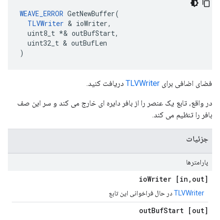
WEAVE_ERROR
 GetNewBuffer(

TLVWriter
 & ioWriter,

  uint8_t *& outBufStart,

  uint32_t & outBufLen

)
فضای اضافی برای
TLVWriter
دریافت کنید.
در واقع، تابع یک عنصر را از بافر دایره ای خارج می کند و سر این صف
بافر را تنظیم می کند.
جزئیات
پارامترها
Writer
,
out] io
[in
TLVWriter
در حال فراخوانی این تابع
Buf
Start
[out] out