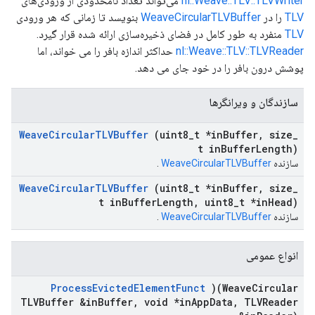
nl::Weave::TLV::TLVWriter
می‌تواند تعداد نامحدودی از ورودی‌های
TLV
را در
WeaveCircularTLVBuffer
بنویسد تا زمانی که هر ورودی
TLV
منفرد به طور کامل در فضای ذخیره‌سازی ارائه شده قرار گیرد.
nl::Weave::TLV::TLVReader
حداکثر اندازه بافر را می خواند، اما
پوشش درون بافر را در خود جای می دهد.
سازندگان و ویرانگرها
Weave
Circular
TLVBuffer
(uint8
_
t *in
Buffer
,
size
_
t in
Buffer
Length)
سازنده
WeaveCircularTLVBuffer
.
Weave
Circular
TLVBuffer
(uint8
_
t *in
Buffer
,
size
_
t in
Buffer
Length
,
uint8
_
t *in
Head)
سازنده
WeaveCircularTLVBuffer
.
انواع عمومی
Process
Evicted
Element
Funct
)(Weave
Circular
TLVBuffer &in
Buffer
,
void *in
App
Data
,
TLVReader