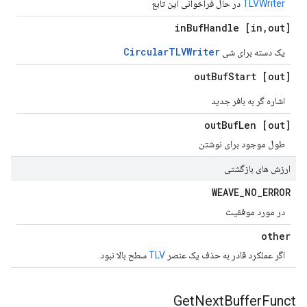
TLVWriter
در حال فراخوانی این تابع
Buf
Handle
,
out] in
[in
CircularTLVWriter
یک دسته برای شی
Buf
Start
[out] out
اشاره گر به بافر جدید
Buf
Len
[out] out
طول موجود برای نوشتن
ارزش های بازگشتی
WEAVE
_
NO
_
ERROR
در مورد موفقیت
other
اگر عملکرد قادر به حذف یک عنصر
TLV
سطح بالا نبود.
Get
Next
Buffer
Funct