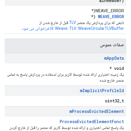
&in
Reader)
WEAVE_ERROR(*
(*
WEAVE_ERROR
تابعی که برای پردازش یک عنصر
TLV
قبل از خارج شدن از
nl::Weave::TLV::WeaveCircularTLVBuffer فراخوانی می شود
.
صفات عمومی
m
App
Data
void *
یک زمینه اختیاری ارائه شده توسط کاربر برای استفاده در پردازش پاسخ به تماس
عنصر خارج شده.
m
Implicit
Profile
Id
uint32_t
m
Process
Evicted
Element
ProcessEvictedElementFunct
یک پاسخ تماس اختیاری و ارائه شده توسط کاربر که عنصر را قبل از خارج کردن