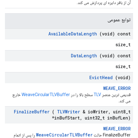
آن از بافر دایره ای پردازش می کند.
توابع عمومی
Available
Data
Length
(void) const
size_t
Data
Length
(void) const
size_t
Evict
Head
(void)
WEAVE_ERROR
قدیمی ترین عنصر
TLV
سطح بالا را در
WeaveCircularTLVBuffer
خارج
می کند.
Finalize
Buffer
(
TLVWriter
& io
Writer
,
uint8
_
t
*in
Buf
Start
,
uint32
_
t in
Buf
Len)
WEAVE_ERROR
WeaveCircularTLVBuffer
FinalizeBuffer حالت
را پس از اتمام