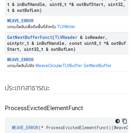
t & in
Buf
Handle
,
uint8
_
t *& out
Buf
Start
,
uint32
_
t & out
Buf
Len)
WEAVE_ERROR
แทรมโพลีนเพื่อดึงพื้นที่สำหรับ
TLVWriter
Get
Next
Buffer
Funct
(
TLVReader
& io
Reader
,
uintptr
_
t & in
Buf
Handle
,
const uint8
_
t *& out
Buf
Start
,
uint32
_
t & out
Buf
Len)
WEAVE_ERROR
แทรมโพลีนไปยัง
WeaveCircularTLVBuffer::GetNextBuffer
ประเภทสาธารณะ
Process
Evicted
Element
Funct
WEAVE_ERROR
(* ProcessEvictedElementFunct)(WeaveCir