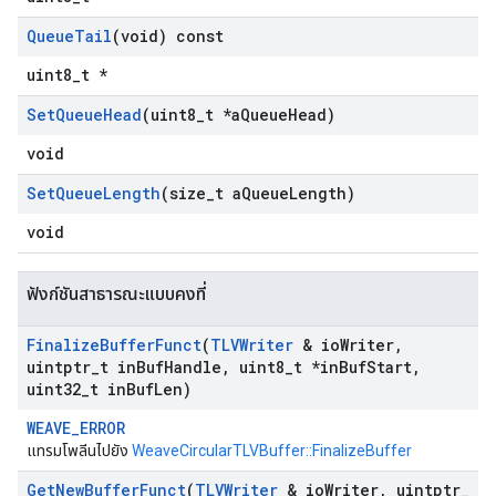
Queue
Tail
(void) const
uint8_t *
Set
Queue
Head
(uint8
_
t *a
Queue
Head)
void
Set
Queue
Length
(size
_
t a
Queue
Length)
void
ฟังก์ชันสาธารณะแบบคงที่
Finalize
Buffer
Funct
(
TLVWriter
& io
Writer
,
uintptr
_
t in
Buf
Handle
,
uint8
_
t *in
Buf
Start
,
uint32
_
t in
Buf
Len)
WEAVE_ERROR
แทรมโพลีนไปยัง
WeaveCircularTLVBuffer::FinalizeBuffer
Get
New
Buffer
Funct
(
TLVWriter
& io
Writer
,
uintptr
_