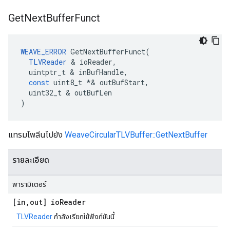
Get
Next
Buffer
Funct
WEAVE_ERROR
GetNextBufferFunct
(
TLVReader
&
ioReader
,
uintptr_t
&
inBufHandle
,
const
uint8_t
*&
outBufStart
,
uint32_t
&
outBufLen
)
แทรมโพลีนไปยัง
WeaveCircularTLVBuffer::GetNextBuffer
รายละเอียด
พารามิเตอร์
[in
,
out] io
Reader
TLVReader
กำลังเรียกใช้ฟังก์ชันนี้