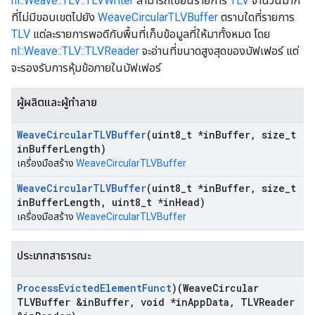
nl::Weave::TLV::TLVWriter
สามารถเขียนรายการ
TLV
จำนวนมาก
ที่ไม่มีขอบเขตไปยัง
WeaveCircularTLVBuffer
ตราบใดที่รายการ
TLV
แต่ละรายการพอดีกับพื้นที่เก็บข้อมูลที่ให้มาทั้งหมด โดย
nl::Weave::TLV::TLVReader
จะอ่านที่ขนาดสูงสุดของบัฟเฟอร์ แต่
จะรองรับการหุ้มข้อภายในบัฟเฟอร์
ผู้ผลิตและผู้ทำลาย
Weave
Circular
TLVBuffer
(uint8
_
t *in
Buffer
,
size
_
t
in
Buffer
Length)
เครื่องมือสร้าง
WeaveCircularTLVBuffer
Weave
Circular
TLVBuffer
(uint8
_
t *in
Buffer
,
size
_
t
in
Buffer
Length
,
uint8
_
t *in
Head)
เครื่องมือสร้าง
WeaveCircularTLVBuffer
ประเภทสาธารณะ
Process
Evicted
Element
Funct
)(Weave
Circular
TLVBuffer &in
Buffer
,
void *in
App
Data
,
TLVReader