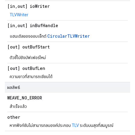
[in
,
out] io
Writer
TLVWriter
[in
,
out] in
Buf
Handle
CircularTLVWriter
แฮนเดิลของออบเจ็กต์
[out] out
Buf
Start
ตัวชี้ไปยังบัฟเฟอร์ใหม่
[out] out
Buf
Len
ความยาวที่สามารถเขียนได้
ผลลัพธ์
WEAVE
_
NO
_
ERROR
สำเร็จแล้ว
other
หากฟังก์ชันไม่สามารถลบองค์ประกอบ
TLV
ระดับบนสุดที่สมบูรณ์