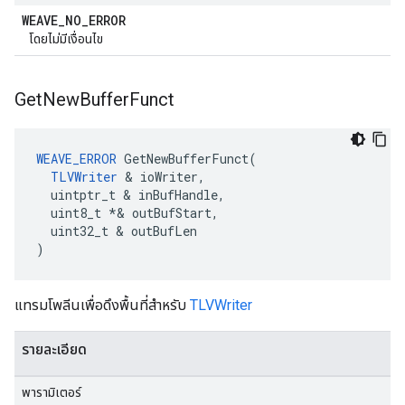
WEAVE
_
NO
_
ERROR
โดยไม่มีเงื่อนไข
Get
New
Buffer
Funct
WEAVE_ERROR
 GetNewBufferFunct(

TLVWriter
 & ioWriter,

  uintptr_t & inBufHandle,

  uint8_t *& outBufStart,

  uint32_t & outBufLen

)
แทรมโพลีนเพื่อดึงพื้นที่สำหรับ
TLVWriter
รายละเอียด
พารามิเตอร์