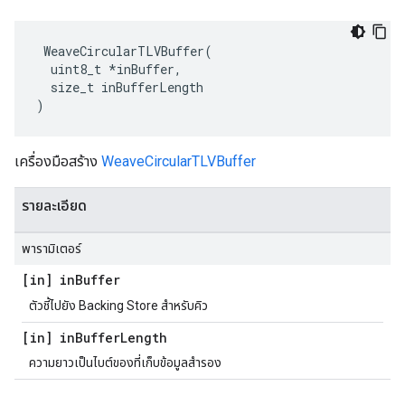
 WeaveCircularTLVBuffer(

  uint8_t *inBuffer,

  size_t inBufferLength

)
เครื่องมือสร้าง
WeaveCircularTLVBuffer
รายละเอียด
พารามิเตอร์
[in] in
Buffer
ตัวชี้ไปยัง Backing Store สำหรับคิว
[in] in
Buffer
Length
ความยาวเป็นไบต์ของที่เก็บข้อมูลสำรอง