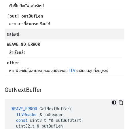
ตัวชี้ไปยังบัฟเฟอร์ใหม่
[out] out
Buf
Len
ความยาวที่สามารถเขียนได้
ผลลัพธ์
WEAVE
_
NO
_
ERROR
สำเร็จแล้ว
other
หากฟังก์ชันไม่สามารถลบองค์ประกอบ
TLV
ระดับบนสุดที่สมบูรณ์
Get
Next
Buffer
WEAVE_ERROR
GetNextBuffer
(
TLVReader
&
ioReader
,
const
uint8_t
*&
outBufStart
,
uint32_t
&
outBufLen