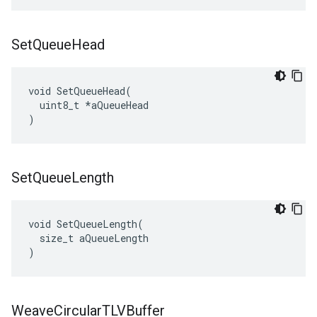
Set
Queue
Head
void SetQueueHead(

  uint8_t *aQueueHead

)
Set
Queue
Length
void SetQueueLength(

  size_t aQueueLength

)
Weave
Circular
TLVBuffer