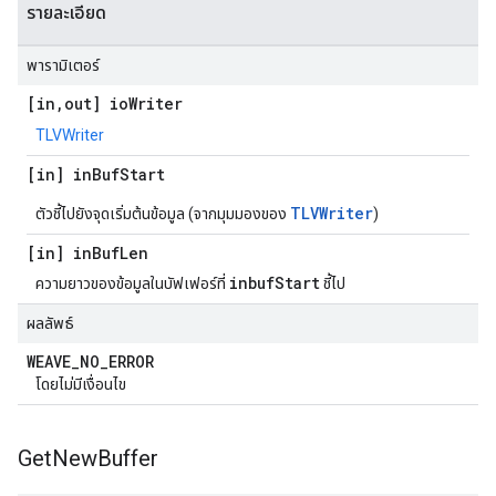
รายละเอียด
พารามิเตอร์
[in
,
out] io
Writer
TLVWriter
[in] in
Buf
Start
TLVWriter
ตัวชี้ไปยังจุดเริ่มต้นข้อมูล (จากมุมมองของ
)
[in] in
Buf
Len
inbufStart
ความยาวของข้อมูลในบัฟเฟอร์ที่
ชี้ไป
ผลลัพธ์
WEAVE
_
NO
_
ERROR
โดยไม่มีเงื่อนไข
Get
New
Buffer