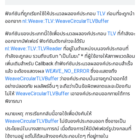
ฟังก์ชันที่ถูกเรียกใช้ให้ประมวลผลองค์ประกอบ
TLV
ก่อนที่จะถูกนำ
ออกจาก
nl::Weave::TLV::WeaveCircularTLVBuffer
ฟังก์ชันของประเภทนี้ใช้เพื่อประมวลผลองค์ประกอบ
TLV
ที่กำลังจะ
ออกจากบัฟเฟอร์ ฟังก์ชันดังกล่าวจะได้รับ
nl::Weave::TLV::TLVReader
ที่อยู่ในตำแหน่งบนองค์ประกอบที่
กำลังจะถูกลบ รวมถึงบริบท "เป็นโมฆะ" * ที่ผู้ใช้อาจให้สภาพแวดล้อม
เพิ่มเติมสำหรับ Callback ถ้าฟังก์ชันประมวลผลองค์ประกอบสำเร็จ
แล้ว จะต้องแสดงผล
WEAVE_NO_ERROR
ซึ่งจะแสดงถึง
WeaveCircularTLVBuffer
ว่าองค์ประกอบนั้นอาจถูกนําออกได้
อย่างปลอดภัย ผลลัพธ์อื่นๆ จะถือว่าเป็นข้อผิดพลาดและจะป้องกัน
ไม่ให้
WeaveCircularTLVBuffer
เอาองค์ประกอบออกภายใต้การ
พิจารณา
หมายเหตุ: การเรียกกลับนี้อาจใช้เพื่อบังคับให้
WeaveCircularTLVBuffer
ไม่ขับองค์ประกอบออก ซึ่งอาจเป็น
ประโยชน์ในบางสถานการณ์ เมื่อต้องการให้มีบัฟเฟอร์รูปวงกลมที่
ใช้งานอยู่ แต่ไม่ได้ลบล้างองค์ประกอบใดๆ ที่อยู่ภายใน