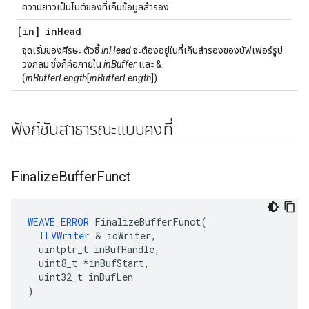
ความยาวเป็นไบต์ของที่เก็บข้อมูลสำรอง
[in] in
Head
จุดเริ่มของศีรษะ ตัวชี้
inHead
จะต้องอยู่ในที่เก็บสำรองของบัฟเฟอร์รูป
วงกลม ซึ่งก็คือภายใน
inBuffer
และ &
(
inBufferLength
[
inBufferLength
])
ฟังก์ชันสาธารณะแบบคงที่
Finalize
Buffer
Funct
WEAVE_ERROR
 FinalizeBufferFunct(

TLVWriter
 & ioWriter,

  uintptr_t inBufHandle,

  uint8_t *inBufStart,

  uint32_t inBufLen

)