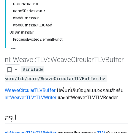
ประเภทสาธารณะ
แอตทริบิวต์สาธารณะ
ฟังก์ชันสาธารณะ
ฟังก์ชันสาธารณะแบบคงที่
ประเภทสาธารณะ
ProcessEvictedElementFunct
nl
::
Weave
::
TLV
::
Weave
Circular
TLVBuffer
#include
<src/lib/core/WeaveCircularTLVBuffer.h>
WeaveCircularTLVBuffer
ใช้พื้นที่เก็บข้อมูลแบบวงกลมสำหรับ
nl::Weave::TLV::TLVWriter
และ nl::Weave::TLVTLVReader
สรุป