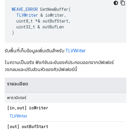
WEAVE_ERROR
 GetNewBuffer(

TLVWriter
 & ioWriter,

  uint8_t *& outBufStart,

  uint32_t & outBufLen

)
รับพื้นที่เก็บข้อมูลเพิ่มเติมสำหรับ
TLVWriter
ในความเป็นจริง ฟังก์ชันจะขับองค์ประกอบออกจากบัฟเฟอร์
วงกลมและปรับส่วนหัวของคิวบัฟเฟอร์นี้
รายละเอียด
พารามิเตอร์
[in
,
out] io
Writer
TLVWriter
[out] out
Buf
Start