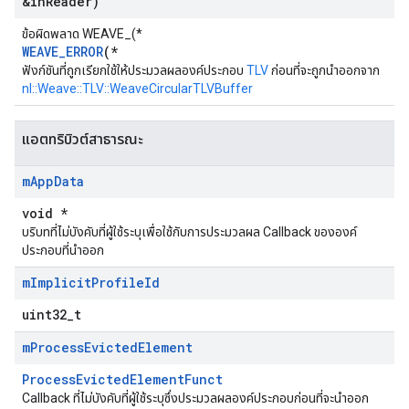
&in
Reader)
ข้อผิดพลาด WEAVE_(*
WEAVE_ERROR
(*
ฟังก์ชันที่ถูกเรียกใช้ให้ประมวลผลองค์ประกอบ
TLV
ก่อนที่จะถูกนำออกจาก
nl::Weave::TLV::WeaveCircularTLVBuffer
แอตทริบิวต์สาธารณะ
m
App
Data
void *
บริบทที่ไม่บังคับที่ผู้ใช้ระบุเพื่อใช้กับการประมวลผล Callback ขององค์
ประกอบที่นำออก
m
Implicit
Profile
Id
uint32_t
m
Process
Evicted
Element
ProcessEvictedElementFunct
Callback ที่ไม่บังคับที่ผู้ใช้ระบุซึ่งประมวลผลองค์ประกอบก่อนที่จะนำออก