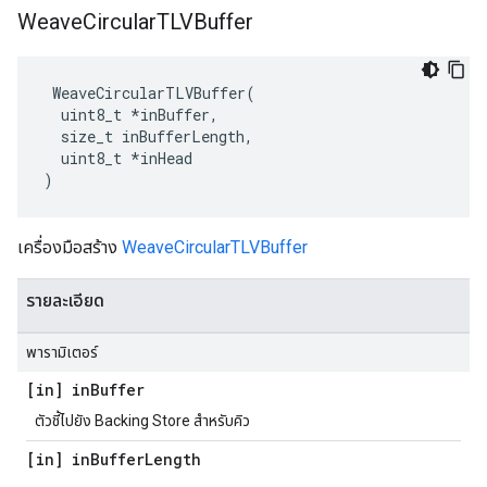
Weave
Circular
TLVBuffer
 WeaveCircularTLVBuffer(

  uint8_t *inBuffer,

  size_t inBufferLength,

  uint8_t *inHead

)
เครื่องมือสร้าง
WeaveCircularTLVBuffer
รายละเอียด
พารามิเตอร์
[in] in
Buffer
ตัวชี้ไปยัง Backing Store สำหรับคิว
[in] in
Buffer
Length