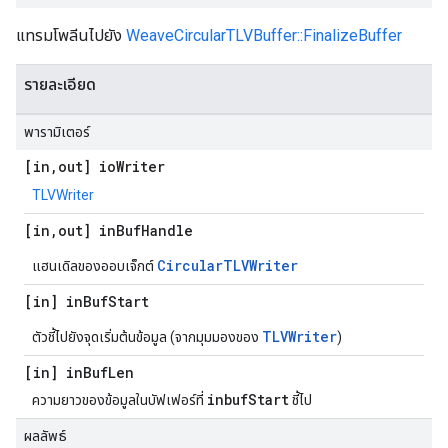
แทรมโพลีนไปยัง
WeaveCircularTLVBuffer::FinalizeBuffer
รายละเอียด
พารามิเตอร์
[in
,
out] io
Writer
TLVWriter
[in
,
out] in
Buf
Handle
CircularTLVWriter
แฮนเดิลของออบเจ็กต์
[in] in
Buf
Start
TLVWriter
ตัวชี้ไปยังจุดเริ่มต้นข้อมูล (จากมุมมองของ
)
[in] in
Buf
Len
inbufStart
ความยาวของข้อมูลในบัฟเฟอร์ที่
ชี้ไป
ผลลัพธ์