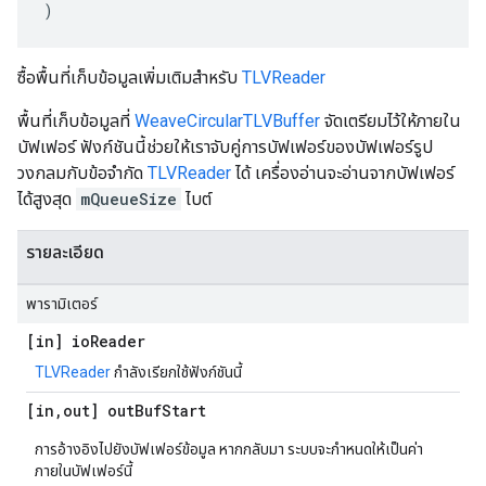
)
ซื้อพื้นที่เก็บข้อมูลเพิ่มเติมสำหรับ
TLVReader
พื้นที่เก็บข้อมูลที่
WeaveCircularTLVBuffer
จัดเตรียมไว้ให้ภายใน
บัฟเฟอร์ ฟังก์ชันนี้ช่วยให้เราจับคู่การบัฟเฟอร์ของบัฟเฟอร์รูป
วงกลมกับข้อจำกัด
TLVReader
ได้ เครื่องอ่านจะอ่านจากบัฟเฟอร์
ได้สูงสุด
mQueueSize
ไบต์
รายละเอียด
พารามิเตอร์
[in] io
Reader
TLVReader
กำลังเรียกใช้ฟังก์ชันนี้
[in
,
out] out
Buf
Start
การอ้างอิงไปยังบัฟเฟอร์ข้อมูล หากกลับมา ระบบจะกำหนดให้เป็นค่า
ภายในบัฟเฟอร์นี้