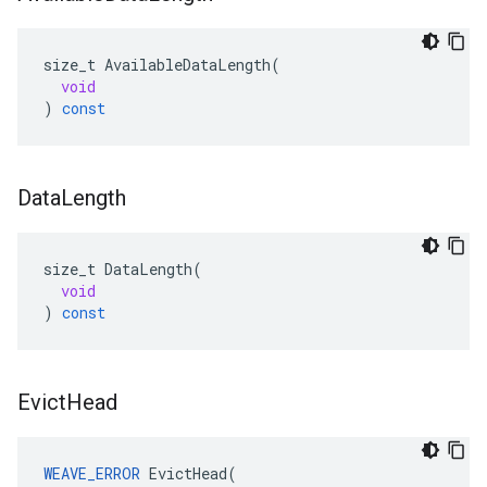
size_t
AvailableDataLength
(
void
)
const
Data
Length
size_t
DataLength
(
void
)
const
Evict
Head
WEAVE_ERROR
 EvictHead(
