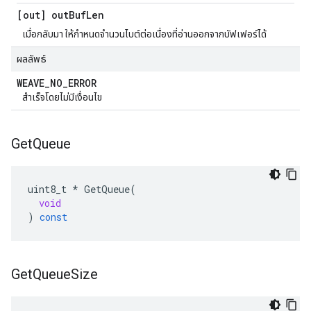
[out] out
Buf
Len
เมื่อกลับมา ให้กำหนดจำนวนไบต์ต่อเนื่องที่อ่านออกจากบัฟเฟอร์ได้
ผลลัพธ์
WEAVE
_
NO
_
ERROR
สำเร็จโดยไม่มีเงื่อนไข
Get
Queue
uint8_t
*
GetQueue
(
void
)
const
Get
Queue
Size