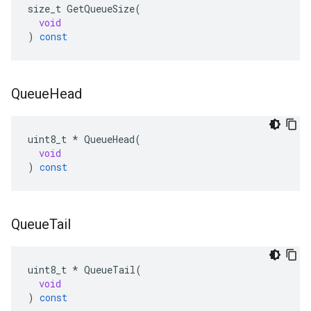
size_t
GetQueueSize
(
void
)
const
Queue
Head
uint8_t
*
QueueHead
(
void
)
const
Queue
Tail
uint8_t
*
QueueTail
(
void
)
const