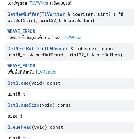
เอาต์พุตจาก
TLVWriter
เสร็จสมบูรณ์
Get
New
Buffer
(
TLVWriter
& io
Writer
,
uint8
_
t *&
out
Buf
Start
,
uint32
_
t & out
Buf
Len)
WEAVE_ERROR
รับพื้นที่เก็บข้อมูลเพิ่มเติมสำหรับ
TLVWriter
Get
Next
Buffer
(
TLVReader
& io
Reader
,
const
uint8
_
t *& out
Buf
Start
,
uint32
_
t & out
Buf
Len)
WEAVE_ERROR
เพิ่มพื้นที่สำหรับ
TLVReader
Get
Queue
(void) const
uint8_t *
Get
Queue
Size
(void) const
size_t
Queue
Head
(void) const
uint8_t *