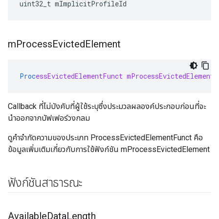
uint32_t mImplicitProfileId
m
Process
Evicted
Element
Proc
essEvictedElementFunct
mProcessEvictedElement
Callback ที่ไม่บังคับที่ผู้ใช้ระบุซึ่งประมวลผลองค์ประกอบก่อนที่จะ
นำออกจากบัฟเฟอร์วงกลม
ดูคำจำกัดความของประเภท ProcessEvictedElementFunct คือ
ข้อมูลเพิ่มเติมเกี่ยวกับการใช้ฟังก์ชัน mProcessEvictedElement
ฟังก์ชันสาธารณะ
Available
Data
Length