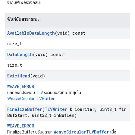
จากบัฟเฟอร์วงกลม
ฟังก์ชันสาธารณะ
Available
Data
Length
(void) const
size_t
Data
Length
(void) const
size_t
Evict
Head
(void)
WEAVE_ERROR
ปลดองค์ประกอบ
TLV
ระดับบนสุดที่เก่าที่สุดใน
WeaveCircularTLVBuffer
Finalize
Buffer
(
TLVWriter
& io
Writer
,
uint8
_
t *in
Buf
Start
,
uint32
_
t in
Buf
Len)
WEAVE_ERROR
WeaveCircularTLVBuffer
FinalizeBuffer ปรับสถานะ
เมื่อ