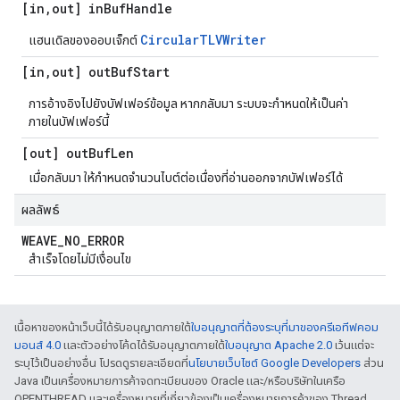
[in
,
out] in
Buf
Handle
CircularTLVWriter
แฮนเดิลของออบเจ็กต์
[in
,
out] out
Buf
Start
การอ้างอิงไปยังบัฟเฟอร์ข้อมูล หากกลับมา ระบบจะกำหนดให้เป็นค่า
ภายในบัฟเฟอร์นี้
[out] out
Buf
Len
เมื่อกลับมา ให้กำหนดจำนวนไบต์ต่อเนื่องที่อ่านออกจากบัฟเฟอร์ได้
ผลลัพธ์
WEAVE
_
NO
_
ERROR
สำเร็จโดยไม่มีเงื่อนไข
เนื้อหาของหน้าเว็บนี้ได้รับอนุญาตภายใต้
ใบอนุญาตที่ต้องระบุที่มาของครีเอทีฟคอม
มอนส์ 4.0
และตัวอย่างโค้ดได้รับอนุญาตภายใต้
ใบอนุญาต Apache 2.0
เว้นแต่จะ
ระบุไว้เป็นอย่างอื่น โปรดดูรายละเอียดที่
นโยบายเว็บไซต์ Google Developers
ส่วน
Java เป็นเครื่องหมายการค้าจดทะเบียนของ Oracle และ/หรือบริษัทในเครือ
OPENTHREAD และเครื่องหมายที่เกี่ยวข้องเป็นเครื่องหมายการค้าของ Thread