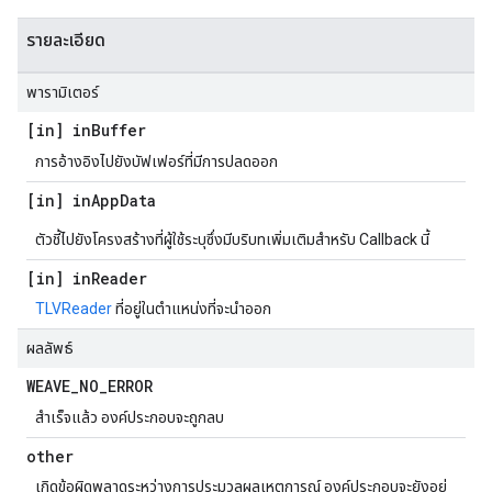
รายละเอียด
พารามิเตอร์
[in] in
Buffer
การอ้างอิงไปยังบัฟเฟอร์ที่มีการปลดออก
[in] in
App
Data
ตัวชี้ไปยังโครงสร้างที่ผู้ใช้ระบุซึ่งมีบริบทเพิ่มเติมสำหรับ Callback นี้
[in] in
Reader
TLVReader
ที่อยู่ในตำแหน่งที่จะนำออก
ผลลัพธ์
WEAVE
_
NO
_
ERROR
สำเร็จแล้ว องค์ประกอบจะถูกลบ
other
เกิดข้อผิดพลาดระหว่างการประมวลผลเหตุการณ์ องค์ประกอบจะยังอยู่