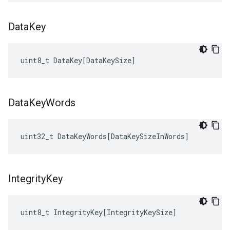
Data
Key
uint8_t
DataKey
[
DataKeySize
]
Data
Key
Words
uint32_t
DataKeyWords
[
DataKeySizeInWords
]
Integrity
Key
uint8_t
IntegrityKey
[
IntegrityKeySize
]