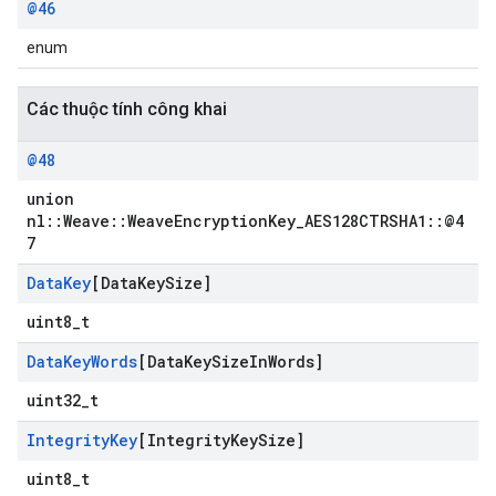
@46
enum
Các thuộc tính công khai
@48
union
nl::Weave::WeaveEncryptionKey_AES128CTRSHA1::@4
7
Data
Key
[Data
Key
Size]
uint8_t
Data
Key
Words
[Data
Key
Size
In
Words]
uint32_t
Integrity
Key
[Integrity
Key
Size]
uint8_t