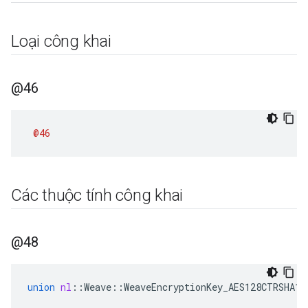
Loại công khai
@46
@46
Các thuộc tính công khai
@48
union
nl
::
Weave
::
WeaveEncryptionKey_AES128CTRSHA1
: