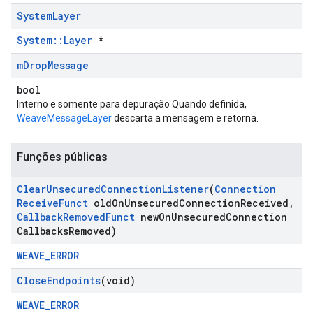
System
Layer
System::Layer
*
m
Drop
Message
bool
Interno e somente para depuração Quando definida,
WeaveMessageLayer
descarta a mensagem e retorna.
Funções públicas
Clear
Unsecured
Connection
Listener
(
Connection
Receive
Funct
old
On
Unsecured
Connection
Received
,
Callback
Removed
Funct
new
On
Unsecured
Connection
Callbacks
Removed)
WEAVE_ERROR
Close
Endpoints
(void)
WEAVE_ERROR