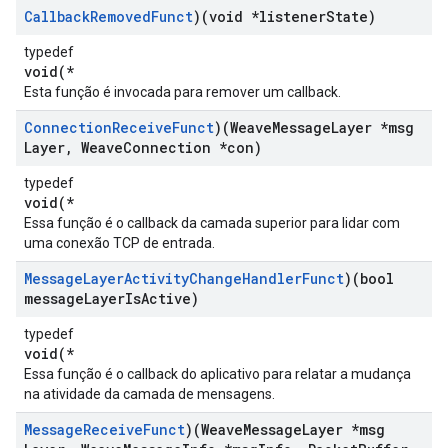
Callback
Removed
Funct
)(void *listener
State)
typedef
void(*
Esta função é invocada para remover um callback.
Connection
Receive
Funct
)(Weave
Message
Layer *msg
Layer
,
Weave
Connection *con)
typedef
void(*
Essa função é o callback da camada superior para lidar com
uma conexão TCP de entrada.
Message
Layer
Activity
Change
Handler
Funct
)(bool
message
Layer
Is
Active)
typedef
void(*
Essa função é o callback do aplicativo para relatar a mudança
na atividade da camada de mensagens.
Message
Receive
Funct
)(Weave
Message
Layer *msg