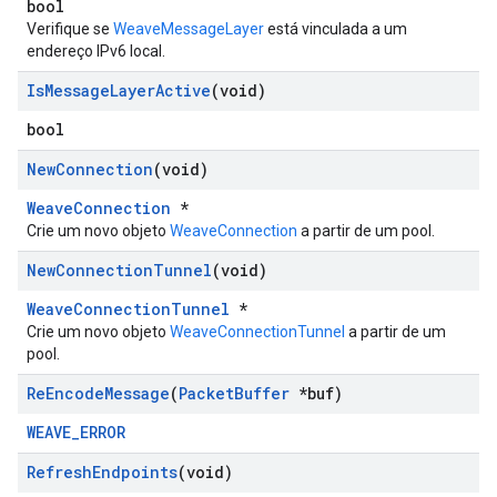
bool
Verifique se
WeaveMessageLayer
está vinculada a um
endereço IPv6 local.
Is
Message
Layer
Active
(void)
bool
New
Connection
(void)
WeaveConnection
*
Crie um novo objeto
WeaveConnection
a partir de um pool.
New
Connection
Tunnel
(void)
WeaveConnectionTunnel
*
Crie um novo objeto
WeaveConnectionTunnel
a partir de um
pool.
Re
Encode
Message
(
Packet
Buffer
*buf)
WEAVE_ERROR
Refresh
Endpoints
(void)