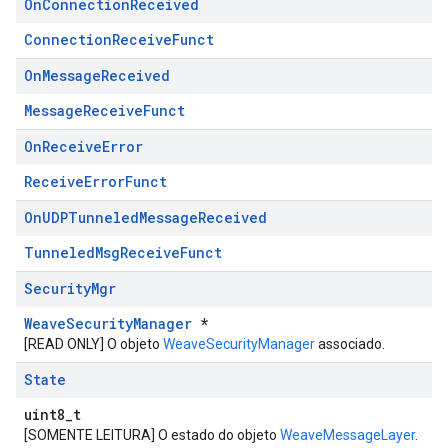
On
Connection
Received
ConnectionReceiveFunct
On
Message
Received
MessageReceiveFunct
On
Receive
Error
ReceiveErrorFunct
On
UDPTunneled
Message
Received
TunneledMsgReceiveFunct
Security
Mgr
WeaveSecurityManager
*
[READ ONLY] O objeto
WeaveSecurityManager
associado.
State
uint8_t
[SOMENTE LEITURA] O estado do objeto
WeaveMessageLayer
.