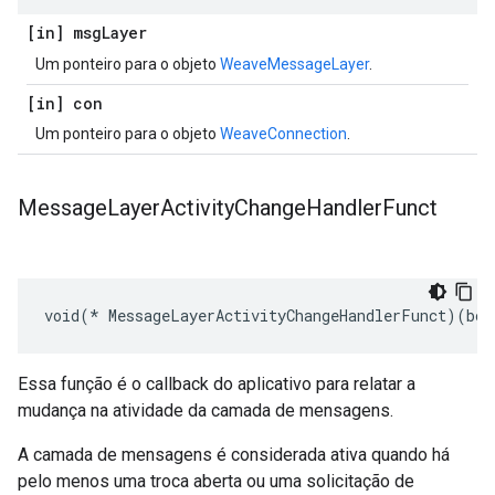
[in] msg
Layer
Um ponteiro para o objeto
WeaveMessageLayer
.
[in] con
Um ponteiro para o objeto
WeaveConnection
.
Message
Layer
Activity
Change
Handler
Funct
void(* MessageLayerActivityChangeHandlerFunct)(boo
Essa função é o callback do aplicativo para relatar a
mudança na atividade da camada de mensagens.
A camada de mensagens é considerada ativa quando há
pelo menos uma troca aberta ou uma solicitação de