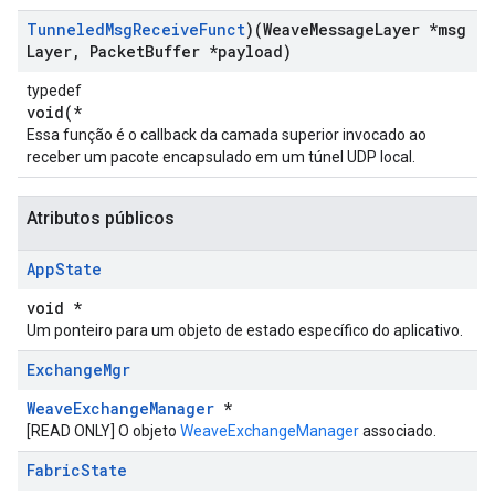
Tunneled
Msg
Receive
Funct
)(Weave
Message
Layer *msg
Layer
,
Packet
Buffer *payload)
typedef
void(*
Essa função é o callback da camada superior invocado ao
receber um pacote encapsulado em um túnel UDP local.
Atributos públicos
App
State
void *
Um ponteiro para um objeto de estado específico do aplicativo.
Exchange
Mgr
WeaveExchangeManager
*
[READ ONLY] O objeto
WeaveExchangeManager
associado.
Fabric
State