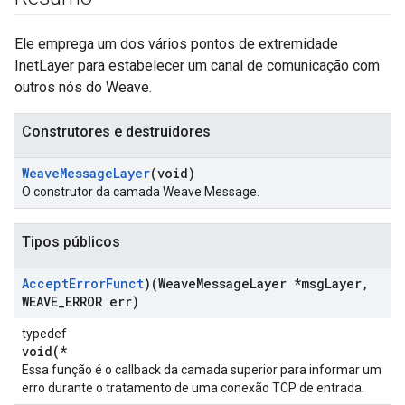
Ele emprega um dos vários pontos de extremidade
InetLayer para estabelecer um canal de comunicação com
outros nós do Weave.
Construtores e destruidores
Weave
Message
Layer
(void)
O construtor da camada Weave Message.
Tipos públicos
Accept
Error
Funct
)(Weave
Message
Layer *msg
Layer
,
WEAVE
_
ERROR err)
typedef
void(*
Essa função é o callback da camada superior para informar um
erro durante o tratamento de uma conexão TCP de entrada.