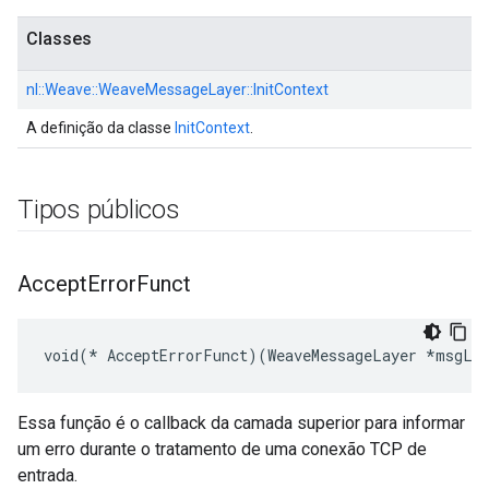
Classes
nl::
Weave::
WeaveMessageLayer::
InitContext
A definição da classe
InitContext
.
Tipos públicos
Accept
Error
Funct
void(* AcceptErrorFunct)(WeaveMessageLayer *msgLay
Essa função é o callback da camada superior para informar
um erro durante o tratamento de uma conexão TCP de
entrada.