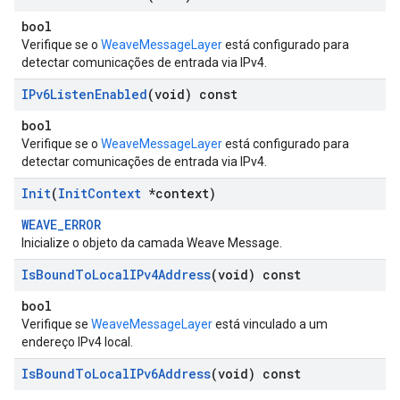
bool
Verifique se o
WeaveMessageLayer
está configurado para
detectar comunicações de entrada via IPv4.
IPv6Listen
Enabled
(void) const
bool
Verifique se o
WeaveMessageLayer
está configurado para
detectar comunicações de entrada via IPv4.
Init
(
Init
Context
*context)
WEAVE_ERROR
Inicialize o objeto da camada Weave Message.
Is
Bound
To
Local
IPv4Address
(void) const
bool
Verifique se
WeaveMessageLayer
está vinculado a um
endereço IPv4 local.
Is
Bound
To
Local
IPv6Address
(void) const