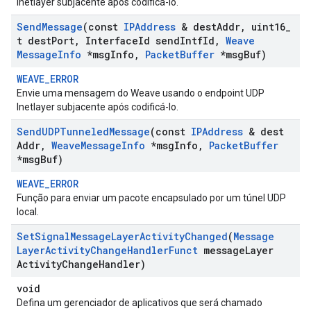
Inetlayer subjacente após codificá-lo.
Send
Message
(const
IPAddress
& dest
Addr
,
uint16
_
t dest
Port
,
Interface
Id send
Intf
Id
,
Weave
Message
Info
*msg
Info
,
Packet
Buffer
*msg
Buf)
WEAVE_ERROR
Envie uma mensagem do Weave usando o endpoint UDP
Inetlayer subjacente após codificá-lo.
Send
UDPTunneled
Message
(const
IPAddress
& dest
Addr
,
Weave
Message
Info
*msg
Info
,
Packet
Buffer
*msg
Buf)
WEAVE_ERROR
Função para enviar um pacote encapsulado por um túnel UDP
local.
Set
Signal
Message
Layer
Activity
Changed
(
Message
Layer
Activity
Change
Handler
Funct
message
Layer
Activity
Change
Handler)
void
Defina um gerenciador de aplicativos que será chamado