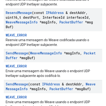
endpoint UDP Inetlayer subjacente.
Resend
Message
(const
IPAddress
& dest
Addr
,
uint16
_
t dest
Port
,
Interface
Id interface
Id
,
Weave
Message
Info
*msg
Info
,
Packet
Buffer
*msg
Buf)
WEAVE_ERROR
Reenvie uma mensagem do Weave codificada usando o
endpoint UDP Inetlayer subjacente.
Send
Message
(
Weave
Message
Info
*msg
Info
,
Packet
Buffer
*msg
Buf)
WEAVE_ERROR
Envie uma mensagem do Weave usando o endpoint UDP
Inetlayer subjacente após codificá-lo.
Send
Message
(const
IPAddress
& dest
Addr
,
Weave
Message
Info
*msg
Info
,
Packet
Buffer
*msg
Buf)
WEAVE_ERROR
Envie uma mensagem do Weave usando o endpoint UDP