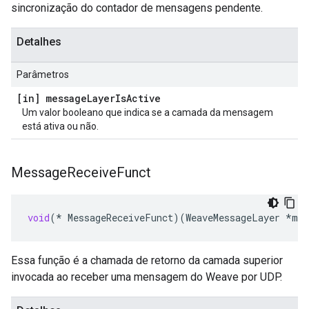
sincronização do contador de mensagens pendente.
Detalhes
Parâmetros
[in] message
Layer
Is
Active
Um valor booleano que indica se a camada da mensagem
está ativa ou não.
Message
Receive
Funct
void
(
*
MessageReceiveFunct
)(
WeaveMessageLayer
*
msg
Essa função é a chamada de retorno da camada superior
invocada ao receber uma mensagem do Weave por UDP.