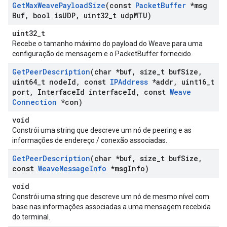
Get
Max
Weave
Payload
Size
(const
Packet
Buffer
*msg
Buf
,
bool is
UDP
,
uint32
_
t udp
MTU)
uint32_t
Recebe o tamanho máximo do payload do Weave para uma
configuração de mensagem e o PacketBuffer fornecido.
Get
Peer
Description
(char *buf
,
size
_
t buf
Size
,
uint64
_
t node
Id
,
const
IPAddress
*addr
,
uint16
_
t
port
,
Interface
Id interface
Id
,
const
Weave
Connection
*con)
void
Constrói uma string que descreve um nó de peering e as
informações de endereço / conexão associadas.
Get
Peer
Description
(char *buf
,
size
_
t buf
Size
,
const
Weave
Message
Info
*msg
Info)
void
Constrói uma string que descreve um nó de mesmo nível com
base nas informações associadas a uma mensagem recebida
do terminal.