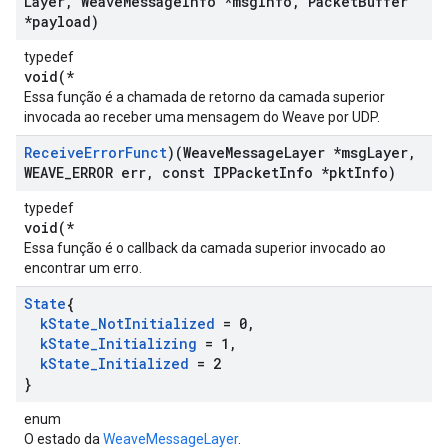
Layer
,
Weave
Message
Info *msg
Info
,
Packet
Buffer
*payload)
typedef
void(*
Essa função é a chamada de retorno da camada superior
invocada ao receber uma mensagem do Weave por UDP.
Receive
Error
Funct
)(Weave
Message
Layer *msg
Layer
,
WEAVE
_
ERROR err
,
const IPPacket
Info *pkt
Info)
typedef
void(*
Essa função é o callback da camada superior invocado ao
encontrar um erro.
State
{
k
State
_
Not
Initialized
= 0
,
k
State
_
Initializing
= 1
,
k
State
_
Initialized
= 2
}
enum
O estado da
WeaveMessageLayer
.