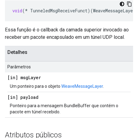
void
(
*
TunneledMsgReceiveFunct
)(
WeaveMessageLayer
Essa função é o callback da camada superior invocado ao
receber um pacote encapsulado em um túnel UDP local.
Detalhes
Parâmetros
[in] msg
Layer
Um ponteiro para o objeto
WeaveMessageLayer
.
[in] payload
Ponteiro para a mensagem BundleBuffer que contém o
pacote em túnel recebido.
Atributos públicos