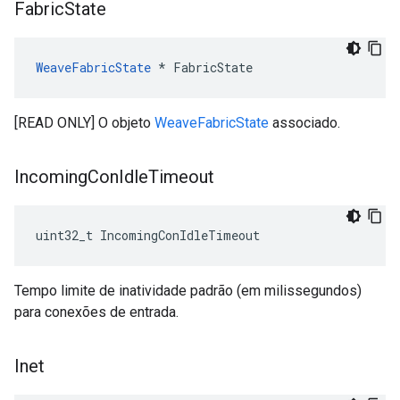
Fabric
State
WeaveFabricState
 * FabricState
[READ ONLY] O objeto
WeaveFabricState
associado.
Incoming
Con
Idle
Timeout
uint32_t IncomingConIdleTimeout
Tempo limite de inatividade padrão (em milissegundos)
para conexões de entrada.
Inet