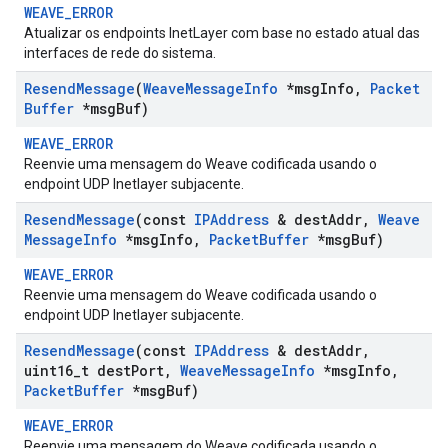
WEAVE_ERROR
Atualizar os endpoints InetLayer com base no estado atual das
interfaces de rede do sistema.
Resend
Message
(
Weave
Message
Info
*msg
Info
,
Packet
Buffer
*msg
Buf)
WEAVE_ERROR
Reenvie uma mensagem do Weave codificada usando o
endpoint UDP Inetlayer subjacente.
Resend
Message
(const
IPAddress
& dest
Addr
,
Weave
Message
Info
*msg
Info
,
Packet
Buffer
*msg
Buf)
WEAVE_ERROR
Reenvie uma mensagem do Weave codificada usando o
endpoint UDP Inetlayer subjacente.
Resend
Message
(const
IPAddress
& dest
Addr
,
uint16
_
t dest
Port
,
Weave
Message
Info
*msg
Info
,
Packet
Buffer
*msg
Buf)
WEAVE_ERROR
Reenvie uma mensagem do Weave codificada usando o