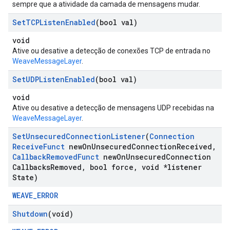
sempre que a atividade da camada de mensagens mudar.
Set
TCPListen
Enabled
(bool val)
void
Ative ou desative a detecção de conexões TCP de entrada no
WeaveMessageLayer
.
Set
UDPListen
Enabled
(bool val)
void
Ative ou desative a detecção de mensagens UDP recebidas na
WeaveMessageLayer
.
Set
Unsecured
Connection
Listener
(
Connection
Receive
Funct
new
On
Unsecured
Connection
Received
,
Callback
Removed
Funct
new
On
Unsecured
Connection
Callbacks
Removed
,
bool force
,
void *listener
State)
WEAVE_ERROR
Shutdown
(void)