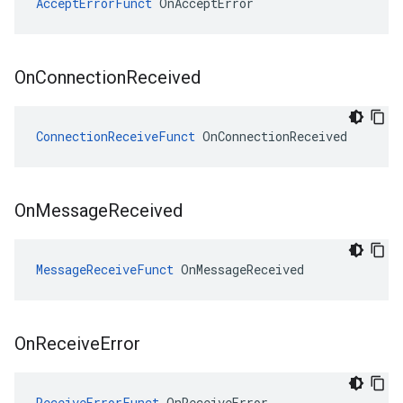
AcceptErrorFunct
 OnAcceptError
On
Connection
Received
ConnectionReceiveFunct
 OnConnectionReceived
On
Message
Received
MessageReceiveFunct
 OnMessageReceived
On
Receive
Error
ReceiveErrorFunct
 OnReceiveError