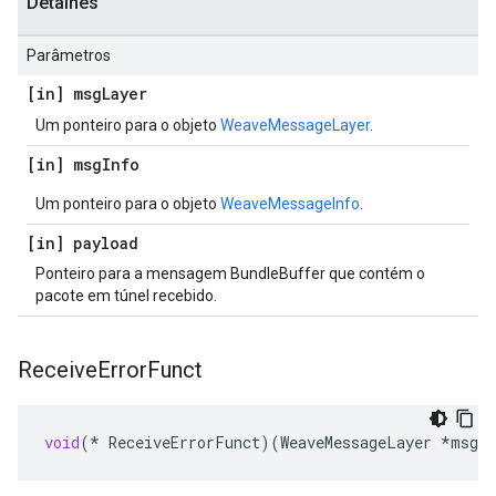
Detalhes
Parâmetros
[in] msg
Layer
Um ponteiro para o objeto
WeaveMessageLayer
.
[in] msg
Info
Um ponteiro para o objeto
WeaveMessageInfo
.
[in] payload
Ponteiro para a mensagem BundleBuffer que contém o
pacote em túnel recebido.
Receive
Error
Funct
void
(
*
ReceiveErrorFunct
)(
WeaveMessageLayer
*
msgL