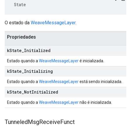
 State
O estado da
WeaveMessageLayer
.
Propriedades
k
State
_
Initialized
Estado quando a
WeaveMessageLayer
é inicializada.
k
State
_
Initializing
Estado quando a
WeaveMessageLayer
está sendo inicializada.
k
State
_
Not
Initialized
Estado quando a
WeaveMessageLayer
não é inicializada.
Tunneled
Msg
Receive
Funct