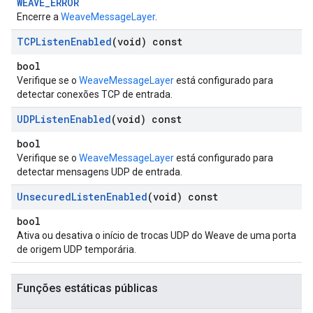
WEAVE_ERROR
Encerre a
WeaveMessageLayer
.
TCPListen
Enabled
(void) const
bool
Verifique se o
WeaveMessageLayer
está configurado para
detectar conexões TCP de entrada.
UDPListen
Enabled
(void) const
bool
Verifique se o
WeaveMessageLayer
está configurado para
detectar mensagens UDP de entrada.
Unsecured
Listen
Enabled
(void) const
bool
Ativa ou desativa o início de trocas UDP do Weave de uma porta
de origem UDP temporária.
Funções estáticas públicas