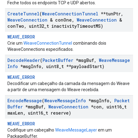
Feche todos os endpoints TCP e UDP abertos.
Create
Tunnel
(
Weave
Connection
Tunnel
**tun
Ptr
,
Weave
Connection
& con
One
,
Weave
Connection
&
con
Two
,
uint32
_
t inactivity
Timeout
MS)
WEAVE_ERROR
Crie um
WeaveConnectionTunnel
combinando dois
WeaveConnections especificados.
Decode
Header
(
Packet
Buffer
*msg
Buf
,
Weave
Message
Info
*msg
Info
,
uint8
_
t **payload
Start)
WEAVE_ERROR
Decodificar um cabeçalho da camada da mensagem do Weave
a partir de uma mensagem do Weave recebida.
Encode
Message
(
Weave
Message
Info
*msg
Info
,
Packet
Buffer
*msg
Buf
,
Weave
Connection
*con
,
uint16
_
t
max
Len
,
uint16
_
t reserve)
WEAVE_ERROR
Codifique um cabeçalho
WeaveMessageLayer
em um
PackageBuffer.