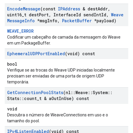
Encode
Message
(const
IPAddress
& dest
Addr
,
uint16
_
t dest
Port
,
Interface
Id send
Int
Id
,
Weave
Message
Info
*msg
Info
,
Packet
Buffer
*payload)
WEAVE_ERROR
Codificar um cabeçalho de camada da mensagem do Weave
em um PackageBuffer.
Ephemeral
UDPPort
Enabled
(void) const
bool
Verifique se as trocas do Weave UDP iniciadas localmente
precisam ser enviadas de uma porta de origem UDP
temporária.
Get
Connection
Pool
Stats
(nl
::
Weave
::
System
::
Stats
::
count
_
t & a
Out
In
Use) const
void
Descubra o número de WeaveConnections em uso e o
tamanho do pool.
IPv4Listen
Enabled
(void) const