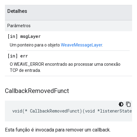
Detalhes
Parâmetros
[in] msg
Layer
Um ponteiro para o objeto
WeaveMessageLayer
.
[in] err
O WEAVE_ERROR encontrado ao processar uma conexão
TCP de entrada.
Callback
Removed
Funct
void(* CallbackRemovedFunct)(void *listenerState)
Esta função é invocada para remover um callback.