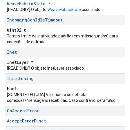
WeaveFabricState
*
[READ ONLY] O objeto
WeaveFabricState
associado.
Incoming
Con
Idle
Timeout
uint32_t
Tempo limite de inatividade padrão (em milissegundos) para
conexões de entrada.
Inet
InetLayer *
[READ ONLY] O objeto InetLayer associado.
Is
Listening
bool
[SOMENTE LEITURA] Verdadeiro se detectar
conexões/mensagens recebidas. Caso contrário, será falso.
On
Accept
Error
AcceptErrorFunct