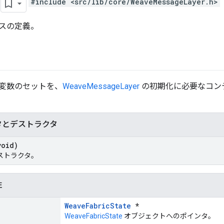
t
#include <src/lib/core/WeaveMessageLayer.h>
スの定義。
変数のセットを、
WeaveMessageLayer
の初期化に必要なコン
タとデストラクタ
void)
ストラクタ。
性
WeaveFabricState
*
WeaveFabricState
オブジェクトへのポインタ。