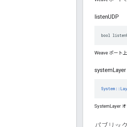
listen
UDP
bool listen
Weave ポー
system
Layer
System::La
SystemLay
パブリッ