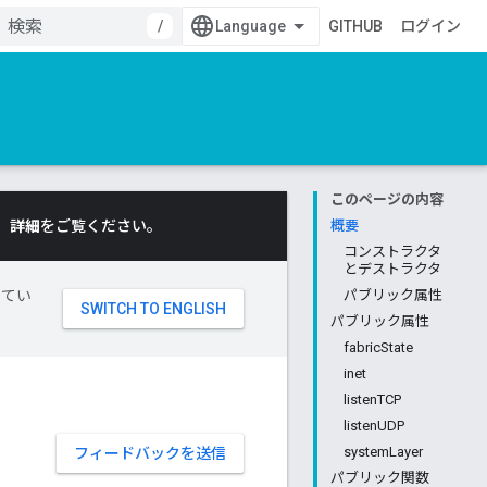
/
GITHUB
ログイン
このページの内容
。
詳細
をご覧ください。
概要
コンストラクタ
とデストラクタ
してい
パブリック属性
パブリック属性
fabricState
inet
listenTCP
listenUDP
systemLayer
フィードバックを送信
パブリック関数