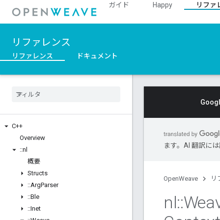
ガイド
Happy
リファ
リファレンス
リファレンス
ドキュメント
Goo
C++
Overview
ます。AI 翻訳
::
nl
概要
Structs
OpenWeave
リ
::
Arg
Parser
nl
::
Wea
::
Ble
::
Inet