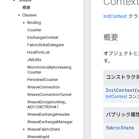
Contex
::
Weave
概要
Classes
InitContext
クラ
Binding
Counter
概要
Exchange
Context
Fabric
State
Delegate
Host
Port
List
オブジェクトと
JNIUtils
す。
Monotonically
Increasing
Counter
コンストラク
Persisted
Counter
Weave
Connection
Init
Context
(
Weave
Connection
Tunnel
InitContext
コン
Weave
Encryption
Key
_
AES128CTRSHA1
パブリック属
Weave
Exchange
Header
Weave
Exchange
Manager
fabric
State
Weave
Fabric
State
Weave
Key
Id