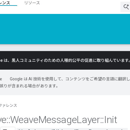
レンス
リソース
gle は、黒人コミュニティのための人種的公平の促進に取り組んでいます
Google は AI 技術を使用して、コンテンツをご希望の言語に翻訳
には誤りが含まれる場合があります。
ファレンス
ve
::
Weave
Message
Layer
::
Init