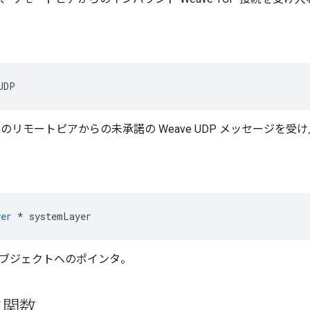
UDP
ト上のリモートピアからの未承諾の Weave UDP メッセージを受
yer
 * systemLayer
er オブジェクトへのポインタ。
ク関数