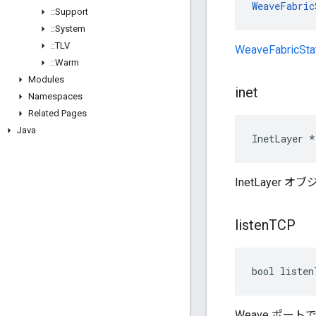
WeaveFabric
::
Support
::
System
::
TLV
WeaveFabricSta
::
Warm
Modules
inet
Namespaces
Related Pages
Java
InetLayer *
InetLayer
listen
TCP
bool listen
Weave ポー