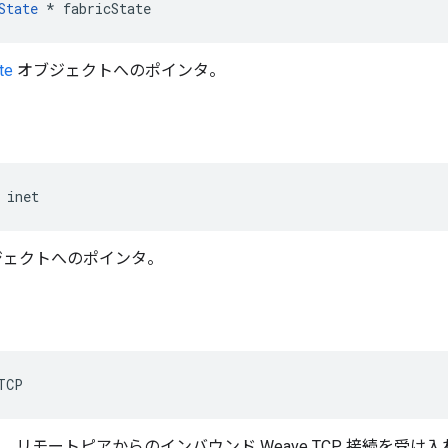
State
 * fabricState
te
オブジェクトへのポインタ。
 inet
 オブジェクトへのポインタ。
TCP
トで、リモートピアからのインバウンド Weave TCP 接続を受け