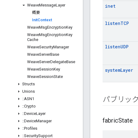
Weave
Message
Layer
inet
概要
Init
Context
listen
TCP
Weave
Msg
Encryption
Key
Weave
Msg
Encryption
Key
Cache
listen
UDP
Weave
Security
Manager
Weave
Server
Base
Weave
Server
Delegate
Base
Weave
Session
Key
system
Layer
Weave
Session
State
Structs
Unions
パブリッ
::
ASN1
::
Crypto
::
Device
Layer
fabric
State
::
Device
Manager
::
Profiles
::
Security
Support