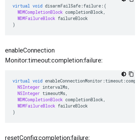
virtual
void
 disarmFailSafe
:
failure
:(
WDMCompletionBlock
 completionBlock
,
WDMFailureBlock
 failureBlock
)
enable
Connection
Monitor:timeout:completion:failure:
virtual
void
 enableConnectionMonitor
:
timeout
:
compl
NSInteger
 intervalMs
,
NSInteger
 timeoutMs
,
WDMCompletionBlock
 completionBlock
,
WDMFailureBlock
 failureBlock
)
reset
Config:completion:failure: