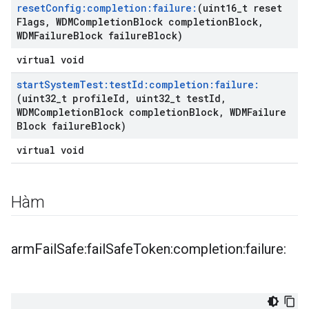
reset
Config:completion:failure:
(uint16
_
t reset
Flags
,
WDMCompletion
Block completion
Block
,
WDMFailure
Block failure
Block)
virtual void
start
System
Test:test
Id:completion:failure:
(uint32
_
t profile
Id
,
uint32
_
t test
Id
,
WDMCompletion
Block completion
Block
,
WDMFailure
Block failure
Block)
virtual void
Hàm
arm
Fail
Safe:fail
Safe
Token:completion:failure: