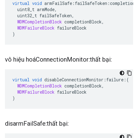
virtual
void
 armFailSafe
:
failSafeToken
:
completion
:
  uint8_t armMode
,
  uint32_t failSafeToken
,
WDMCompletionBlock
 completionBlock
,
WDMFailureBlock
 failureBlock
)
vô hiệu hoáConnection
Monitor:thất bại:
virtual
void
 disableConnectionMonitor
:
failure
:(
WDMCompletionBlock
 completionBlock
,
WDMFailureBlock
 failureBlock
)
disarm
Fail
Safe:thất bại: