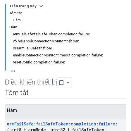
Trên trang này
Tóm tắt
Hàm
Hàm
armFailSafe:failSafeToken:completion:failure:
vô hiệu hoáConnectionMonitor:thất bại:
disarmFailSafe:thất bại:
enableConnectionMonitor:timeout:completion:failure:
resetConfig:completion:failure:
Điều khiển thiết bị
Tóm tắt
Hàm
arm
Fail
Safe:fail
Safe
Token:completion:failure:
(uint8
_
t arm
Mode
,
uint32
_
t fail
Safe
Token
,