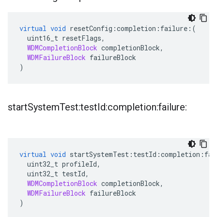
virtual
void
 resetConfig
:
completion
:
failure
:(
  uint16_t resetFlags
,
WDMCompletionBlock
 completionBlock
,
WDMFailureBlock
 failureBlock
)
start
System
Test:test
Id:completion:failure:
virtual
void
 startSystemTest
:
testId
:
completion
:
fai
  uint32_t profileId
,
  uint32_t testId
,
WDMCompletionBlock
 completionBlock
,
WDMFailureBlock
 failureBlock
)