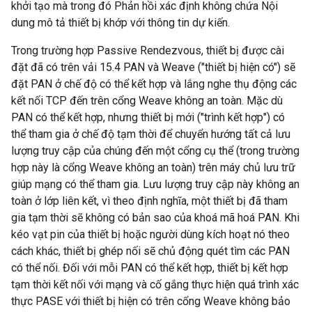
khởi tạo mà trong đó Phản hồi xác định không chứa Nội
dung mô tả thiết bị khớp với thông tin dự kiến.
Trong trường hợp Passive Rendezvous, thiết bị được cài
đặt đã có trên vải 15.4 PAN và Weave ("thiết bị hiện có") sẽ
đặt PAN ở chế độ có thể kết hợp và lắng nghe thụ động các
kết nối TCP đến trên cổng Weave không an toàn. Mặc dù
PAN có thể kết hợp, nhưng thiết bị mới ("trình kết hợp") có
thể tham gia ở chế độ tạm thời để chuyển hướng tất cả lưu
lượng truy cập của chúng đến một cổng cụ thể (trong trường
hợp này là cổng Weave không an toàn) trên máy chủ lưu trữ
giúp mạng có thể tham gia. Lưu lượng truy cập này không an
toàn ở lớp liên kết, vì theo định nghĩa, một thiết bị đã tham
gia tạm thời sẽ không có bản sao của khoá mã hoá PAN. Khi
kéo vạt pin của thiết bị hoặc người dùng kích hoạt nó theo
cách khác, thiết bị ghép nối sẽ chủ động quét tìm các PAN
có thể nối. Đối với mỗi PAN có thể kết hợp, thiết bị kết hợp
tạm thời kết nối với mạng và cố gắng thực hiện quá trình xác
thực PASE với thiết bị hiện có trên cổng Weave không bảo