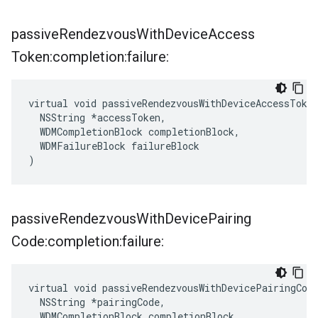
passive
Rendezvous
With
Device
Access
Token:completion:failure:
virtual void passiveRendezvousWithDeviceAccessToken
  NSString *accessToken,

  WDMCompletionBlock completionBlock,

  WDMFailureBlock failureBlock

)
passive
Rendezvous
With
Device
Pairing
Code:completion:failure:
virtual void passiveRendezvousWithDevicePairingCode
  NSString *pairingCode,

  WDMCompletionBlock completionBlock,
