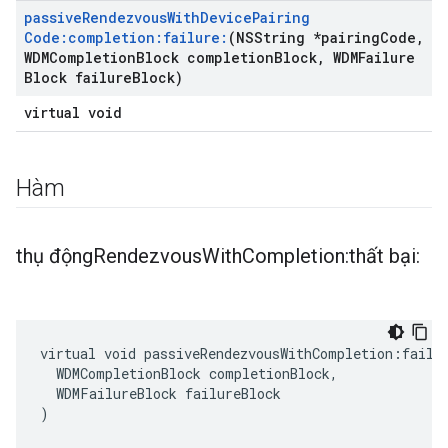
passive
Rendezvous
With
Device
Pairing
Code:completion:failure:
(NSString *pairing
Code
,
WDMCompletion
Block completion
Block
,
WDMFailure
Block failure
Block)
virtual void
Hàm
thụ động
Rendezvous
With
Completion:thất bại:
virtual void passiveRendezvousWithCompletion:failur
  WDMCompletionBlock completionBlock,

  WDMFailureBlock failureBlock

)