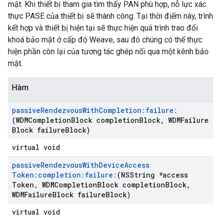
mật. Khi thiết bị tham gia tìm thấy PAN phù hợp, nỗ lực xác
thực PASE của thiết bị sẽ thành công. Tại thời điểm này, trình
kết hợp và thiết bị hiện tại sẽ thực hiện quá trình trao đổi
khoá bảo mật ở cấp độ Weave, sau đó chúng có thể thực
hiện phần còn lại của tương tác ghép nối qua một kênh bảo
mật.
Hàm
passive
Rendezvous
With
Completion:failure:
(WDMCompletion
Block completion
Block
,
WDMFailure
Block failure
Block)
virtual void
passive
Rendezvous
With
Device
Access
Token:completion:failure:
(NSString *access
Token
,
WDMCompletion
Block completion
Block
,
WDMFailure
Block failure
Block)
virtual void