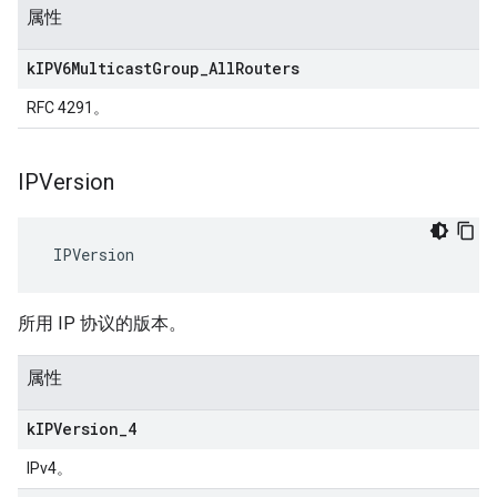
属性
k
IPV6Multicast
Group
_
All
Routers
RFC 4291。
IPVersion
 IPVersion
所用 IP 协议的版本。
属性
k
IPVersion
_
4
IPv4。