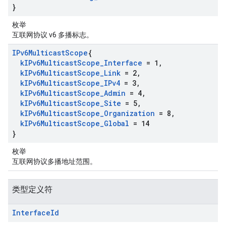
}
枚举
互联网协议 v6 多播标志。
IPv6Multicast
Scope
{
k
IPv6Multicast
Scope
_
Interface
= 1
,
k
IPv6Multicast
Scope
_
Link
= 2
,
k
IPv6Multicast
Scope
_
IPv4
= 3
,
k
IPv6Multicast
Scope
_
Admin
= 4
,
k
IPv6Multicast
Scope
_
Site
= 5
,
k
IPv6Multicast
Scope
_
Organization
= 8
,
k
IPv6Multicast
Scope
_
Global
= 14
}
枚举
互联网协议多播地址范围。
类型定义符
Interface
Id