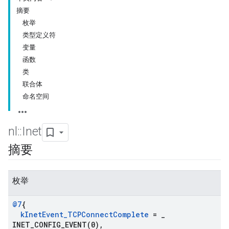
摘要
枚举
类型定义符
变量
函数
类
联合体
命名空间
nl
::
Inet
摘要
枚举
@7
{
k
Inet
Event
_
TCPConnect
Complete
=
_
INET_CONFIG_EVENT(
0)
,