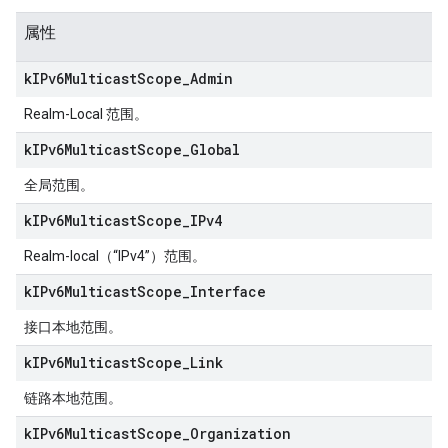
属性
k
IPv6Multicast
Scope
_
Admin
Realm-Local 范围。
k
IPv6Multicast
Scope
_
Global
全局范围。
k
IPv6Multicast
Scope
_
IPv4
Realm-local（“IPv4”）范围。
k
IPv6Multicast
Scope
_
Interface
接口本地范围。
k
IPv6Multicast
Scope
_
Link
链路本地范围。
k
IPv6Multicast
Scope
_
Organization