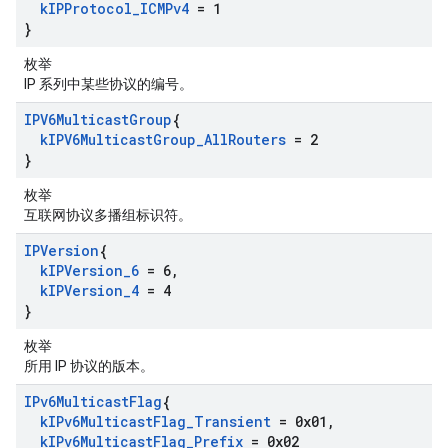
k
IPProtocol
_
ICMPv4
= 1
}
枚举
IP 系列中某些协议的编号。
IPV6Multicast
Group
{
k
IPV6Multicast
Group
_
All
Routers
= 2
}
枚举
互联网协议多播组标识符。
IPVersion
{
k
IPVersion
_
6
= 6
,
k
IPVersion
_
4
= 4
}
枚举
所用 IP 协议的版本。
IPv6Multicast
Flag
{
k
IPv6Multicast
Flag
_
Transient
= 0x01
,
k
IPv6Multicast
Flag
_
Prefix
= 0x02