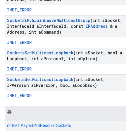
INET_ERROR
Sockets
IPv6Join
Leave
Multicast
Group
(int a
Socket
,
Interface
Id a
Interface
Id
,
const
IPAddress
& a
Address
,
int a
Command)
INET_ERROR
Sockets
Set
Multicast
Loopback
(int a
Socket
,
bool a
Loopback
,
int a
Protocol
,
int a
Option)
INET_ERROR
Sockets
Set
Multicast
Loopback
(int a
Socket
,
IPVersion a
IPVersion
,
bool a
Loopback)
INET_ERROR
类
nl::
Inet::
AsyncDNSResolverSockets