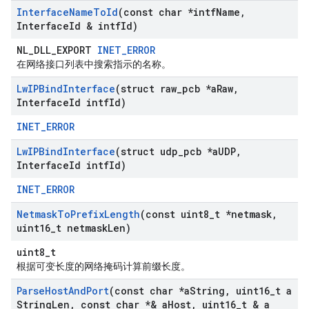
Interface
Name
To
Id
(const char *intf
Name
,
Interface
Id & intf
Id)
NL_DLL_EXPORT
INET_ERROR
在网络接口列表中搜索指示的名称。
Lw
IPBind
Interface
(struct raw
_
pcb *a
Raw
,
Interface
Id intf
Id)
INET_ERROR
Lw
IPBind
Interface
(struct udp
_
pcb *a
UDP
,
Interface
Id intf
Id)
INET_ERROR
Netmask
To
Prefix
Length
(const uint8
_
t *netmask
,
uint16
_
t netmask
Len)
uint8_t
根据可变长度的网络掩码计算前缀长度。
Parse
Host
And
Port
(const char *a
String
,
uint16
_
t a
String
Len
,
const char *& a
Host
,
uint16
_
t & a