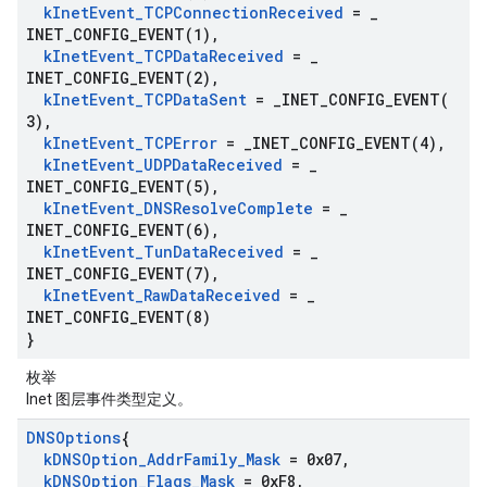
k
Inet
Event
_
TCPConnection
Received
=
_
INET_CONFIG_EVENT(
1)
,
k
Inet
Event
_
TCPData
Received
=
_
INET_CONFIG_EVENT(
2)
,
k
Inet
Event
_
TCPData
Sent
=
_
INET_CONFIG_EVENT(
3)
,
k
Inet
Event
_
TCPError
=
_
INET_CONFIG_EVENT(
4)
,
k
Inet
Event
_
UDPData
Received
=
_
INET_CONFIG_EVENT(
5)
,
k
Inet
Event
_
DNSResolve
Complete
=
_
INET_CONFIG_EVENT(
6)
,
k
Inet
Event
_
Tun
Data
Received
=
_
INET_CONFIG_EVENT(
7)
,
k
Inet
Event
_
Raw
Data
Received
=
_
INET_CONFIG_EVENT(
8)
}
枚举
Inet 图层事件类型定义。
DNSOptions
{
k
DNSOption
_
Addr
Family
_
Mask
= 0x07
,
k
DNSOption
_
Flags
_
Mask
= 0x
F8
,