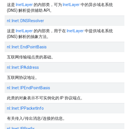
这是
InetLayer
的内部类，可为
InetLayer
中的异步域名系统
(DNS) 解析提供辅助 API。
nl::
Inet::
DNSResolver
这是
InetLayer
的内部类，用于在
InetLayer
中提供域名系统
(DNS) 解析的抽象方法。
nl::
Inet::
EndPointBasis
互联网传输端点类的基础。
nl::
Inet::
IPAddress
互联网协议地址。
nl::
Inet::
IPEndPointBasis
此类的对象表示不可实例化的 IP 协议端点。
nl::
Inet::
IPPacketInfo
有关传入/传出消息/连接的信息。
nl::
Inet::
IPPrefix