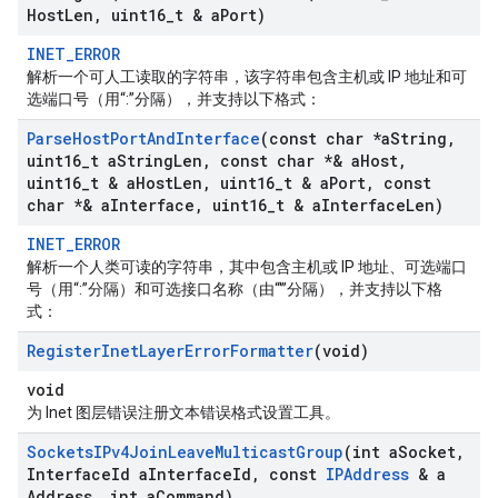
Host
Len
,
uint16
_
t & a
Port)
INET_ERROR
解析一个可人工读取的字符串，该字符串包含主机或 IP 地址和可
选端口号（用“:”分隔），并支持以下格式：
Parse
Host
Port
And
Interface
(const char *a
String
,
uint16
_
t a
String
Len
,
const char *& a
Host
,
uint16
_
t & a
Host
Len
,
uint16
_
t & a
Port
,
const
char *& a
Interface
,
uint16
_
t & a
Interface
Len)
INET_ERROR
解析一个人类可读的字符串，其中包含主机或 IP 地址、可选端口
号（用“:”分隔）和可选接口名称（由“'”分隔），并支持以下格
式：
Register
Inet
Layer
Error
Formatter
(void)
void
为 Inet 图层错误注册文本错误格式设置工具。
Sockets
IPv4Join
Leave
Multicast
Group
(int a
Socket
,
Interface
Id a
Interface
Id
,
const
IPAddress
& a
Address
,
int a
Command)