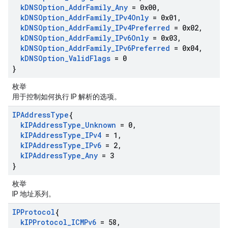
k
DNSOption
_
Addr
Family
_
Any
= 0x00
,
k
DNSOption
_
Addr
Family
_
IPv4Only
= 0x01
,
k
DNSOption
_
Addr
Family
_
IPv4Preferred
= 0x02
,
k
DNSOption
_
Addr
Family
_
IPv6Only
= 0x03
,
k
DNSOption
_
Addr
Family
_
IPv6Preferred
= 0x04
,
k
DNSOption
_
Valid
Flags
= 0
}
枚举
用于控制如何执行 IP 解析的选项。
IPAddress
Type
{
k
IPAddress
Type
_
Unknown
= 0
,
k
IPAddress
Type
_
IPv4
= 1
,
k
IPAddress
Type
_
IPv6
= 2
,
k
IPAddress
Type
_
Any
= 3
}
枚举
IP 地址系列。
IPProtocol
{
k
IPProtocol
_
ICMPv6
= 58
,