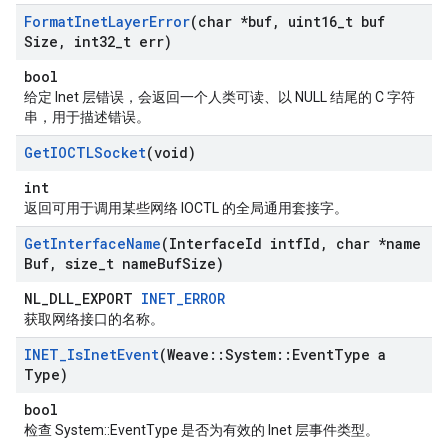
Format
Inet
Layer
Error
(char *buf
,
uint16
_
t buf
Size
,
int32
_
t err)
bool
给定 Inet 层错误，会返回一个人类可读、以 NULL 结尾的 C 字符
串，用于描述错误。
Get
IOCTLSocket
(void)
int
返回可用于调用某些网络 IOCTL 的全局通用套接字。
Get
Interface
Name
(Interface
Id intf
Id
,
char *name
Buf
,
size
_
t name
Buf
Size)
NL_DLL_EXPORT
INET_ERROR
获取网络接口的名称。
INET
_
Is
Inet
Event
(Weave
::
System
::
Event
Type a
Type)
bool
检查 System::EventType 是否为有效的 Inet 层事件类型。