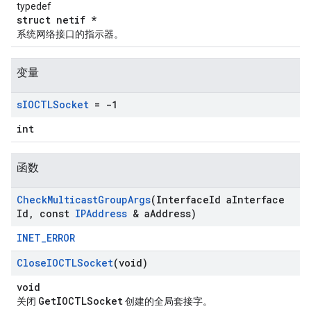
typedef
struct netif *
系统网络接口的指示器。
变量
s
IOCTLSocket
= -1
int
函数
Check
Multicast
Group
Args
(Interface
Id a
Interface
Id
,
const
IPAddress
& a
Address)
INET_ERROR
Close
IOCTLSocket
(void)
void
GetIOCTLSocket
关闭
创建的全局套接字。