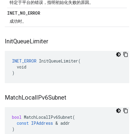
特定于平台的错误，指明初始化失败的原因。
INET
_
NO
_
ERROR
成功时。
Init
Queue
Limiter
INET_ERROR
 InitQueueLimiter(

  void

)
Match
Local
IPv6Subnet
bool
MatchLocalIPv6Subnet
(
const
IPAddress
&
addr
)