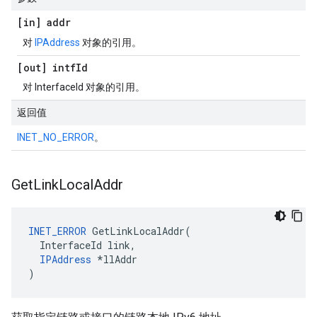
[in] addr
对
IPAddress
对象的引用。
[out] intf
Id
对 InterfaceId 对象的引用。
返回值
INET_NO_ERROR
。
Get
Link
Local
Addr
INET_ERROR
 GetLinkLocalAddr(

  InterfaceId link,

IPAddress
 *llAddr

)