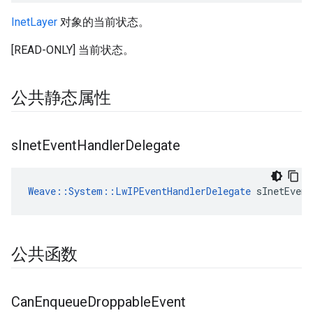
InetLayer
对象的当前状态。
[READ-ONLY] 当前状态。
公共静态属性
s
Inet
Event
Handler
Delegate
Weave::System::LwIPEventHandlerDelegate
 sInetEvent
公共函数
Can
Enqueue
Droppable
Event