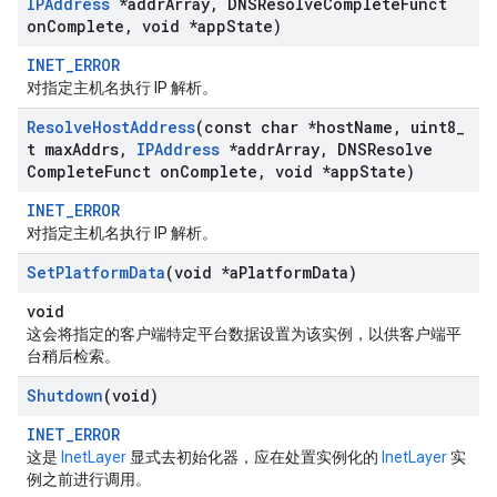
IPAddress
*addr
Array
,
DNSResolve
Complete
Funct
on
Complete
,
void *app
State)
INET_ERROR
对指定主机名执行 IP 解析。
Resolve
Host
Address
(const char *host
Name
,
uint8
_
t max
Addrs
,
IPAddress
*addr
Array
,
DNSResolve
Complete
Funct on
Complete
,
void *app
State)
INET_ERROR
对指定主机名执行 IP 解析。
Set
Platform
Data
(void *a
Platform
Data)
void
这会将指定的客户端特定平台数据设置为该实例，以供客户端平
台稍后检索。
Shutdown
(void)
INET_ERROR
这是
InetLayer
显式去初始化器，应在处置实例化的
InetLayer
实
例之前进行调用。