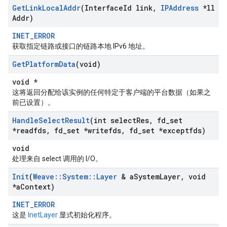
Get
Link
Local
Addr
(Interface
Id link
,
IPAddress
*ll
Addr)
INET_ERROR
获取指定链路或接口的链路本地 IPv6 地址。
Get
Platform
Data
(void)
void *
这将返回分配给该实例的任何特定于客户端的平台数据（如果之
前已设置）。
Handle
Select
Result
(int select
Res
,
fd
_
set
*readfds
,
fd
_
set *writefds
,
fd
_
set *exceptfds)
void
处理来自 select 调用的 I/O。
Init
(
Weave
::
System
::
Layer
& a
System
Layer
,
void
*a
Context)
INET_ERROR
这是
InetLayer
显式初始化程序。