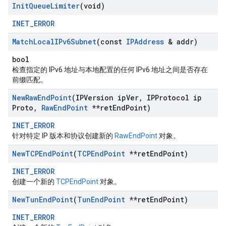
Init
Queue
Limiter
(void)
INET_ERROR
Match
Local
IPv6Subnet
(const
IPAddress
& addr)
bool
检查指定的 IPv6 地址与本地配置的任何 IPv6 地址之间是否存在
前缀匹配。
New
Raw
End
Point
(IPVersion ip
Ver
,
IPProtocol ip
Proto
,
Raw
End
Point
**ret
End
Point)
INET_ERROR
针对特定 IP 版本和协议创建新的
RawEndPoint
对象。
New
TCPEnd
Point
(
TCPEnd
Point
**ret
End
Point)
INET_ERROR
创建一个新的
TCPEndPoint
对象。
New
Tun
End
Point
(
Tun
End
Point
**ret
End
Point)
INET_ERROR