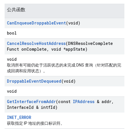
公共函数
Can
Enqueue
Droppable
Event
(void)
bool
Cancel
Resolve
Host
Address
(DNSResolve
Complete
Funct on
Complete
,
void *app
State)
void
取消所有可能仍处于活跃状态的未完成 DNS 查询（针对匹配的完
成回调和应用状态）。
Droppable
Event
Dequeued
(void)
void
Get
Interface
From
Addr
(const
IPAddress
& addr
,
Interface
Id & intf
Id)
INET_ERROR
获取指定 IP 地址的接口标识符。