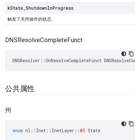
k
State
_
Shutdown
In
Progress
触发了关闭操作的状态。
DNSResolve
Complete
Funct
DNSResolver::OnResolveCompleteFunct DNSResolveComp
公共属性
州
enum
nl
::
Inet
::
InetLayer
::
@5
State