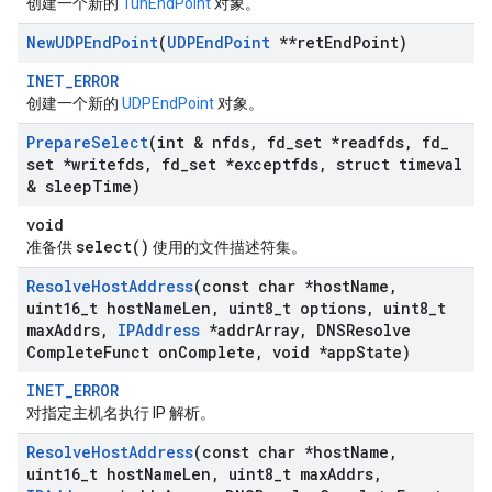
创建一个新的
TunEndPoint
对象。
New
UDPEnd
Point
(
UDPEnd
Point
**ret
End
Point)
INET_ERROR
创建一个新的
UDPEndPoint
对象。
Prepare
Select
(int & nfds
,
fd
_
set *readfds
,
fd
_
set *writefds
,
fd
_
set *exceptfds
,
struct timeval
& sleep
Time)
void
select()
准备供
使用的文件描述符集。
Resolve
Host
Address
(const char *host
Name
,
uint16
_
t host
Name
Len
,
uint8
_
t options
,
uint8
_
t
max
Addrs
,
IPAddress
*addr
Array
,
DNSResolve
Complete
Funct on
Complete
,
void *app
State)
INET_ERROR
对指定主机名执行 IP 解析。
Resolve
Host
Address
(const char *host
Name
,
uint16
_
t host
Name
Len
,
uint8
_
t max
Addrs
,