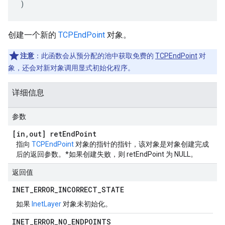
)
创建一个新的
TCPEndPoint
对象。
注意
：此函数会从预分配的池中获取免费的
TCPEndPoint
对
象，还会对新对象调用显式初始化程序。
详细信息
参数
[in
,
out] ret
End
Point
指向
TCPEndPoint
对象的指针的指针，该对象是对象创建完成
后的返回参数。*如果创建失败，则 retEndPoint 为 NULL。
返回值
INET
_
ERROR
_
INCORRECT
_
STATE
如果
InetLayer
对象未初始化。
INET
_
ERROR
_
NO
_
ENDPOINTS