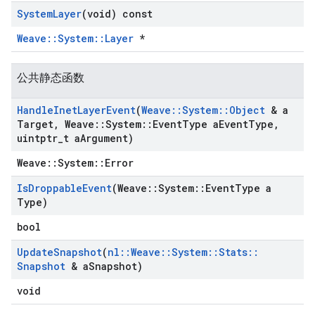
System
Layer
(void) const
Weave::System::Layer
*
公共静态函数
Handle
Inet
Layer
Event
(
Weave
::
System
::
Object
& a
Target
,
Weave
::
System
::
Event
Type a
Event
Type
,
uintptr
_
t a
Argument)
Weave::System::Error
Is
Droppable
Event
(Weave
::
System
::
Event
Type a
Type)
bool
Update
Snapshot
(
nl
::
Weave
::
System
::
Stats
::
Snapshot
& a
Snapshot)
void