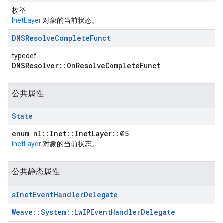
枚举
InetLayer
对象的当前状态。
DNSResolve
Complete
Funct
typedef
DNSResolver::OnResolveCompleteFunct
公共属性
State
enum nl::Inet::InetLayer::@5
InetLayer
对象的当前状态。
公共静态属性
s
Inet
Event
Handler
Delegate
Weave::System::LwIPEventHandlerDelegate