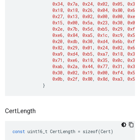
0x34
,
0x7a
,
0x24
,
0x02
,
0x05
,
0x37
,
0x18
,
0x18
,
0x26
,
0x04
,
0x80
,
0x62
,
0x27
,
0x13
,
0x02
,
0x00
,
0x00
,
0xee
,
0x15
,
0x00
,
0x5a
,
0x23
,
0x30
,
0x0a
,
0x2e
,
0x7b
,
0x5d
,
0xb5
,
0x29
,
0xf4
,
0xe6
,
0x84
,
0xa5
,
0x1c
,
0xc9
,
0x58
,
0x20
,
0xdb
,
0x30
,
0xd4
,
0x6b
,
0xf8
,
0x82
,
0x29
,
0x01
,
0x24
,
0x02
,
0x60
,
0xa9
,
0xd4
,
0xb5
,
0xa7
,
0x18
,
0x35
,
0x71
,
0xe6
,
0x18
,
0x35
,
0x0c
,
0x30
,
0xab
,
0x2a
,
0x44
,
0x77
,
0x31
,
0x3c
,
0x30
,
0x02
,
0x19
,
0x00
,
0xf4
,
0x54
,
0x0b
,
0x2f
,
0x80
,
0x8d
,
0xa3
,
0x57
,
}
Cert
Length
const
uint16_t
CertLength
=
sizeof
(
Cert
)