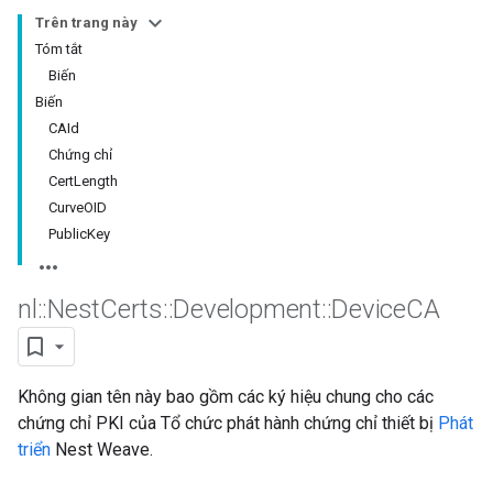
Trên trang này
Tóm tắt
Biến
Biến
CAId
Chứng chỉ
CertLength
CurveOID
PublicKey
nl
::
Nest
Certs
::
Development
::
Device
CA
Không gian tên này bao gồm các ký hiệu chung cho các
chứng chỉ PKI của Tổ chức phát hành chứng chỉ thiết bị
Phát
triển
Nest Weave.