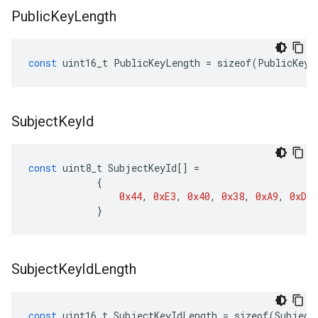
Public
Key
Length
const
uint16_t
PublicKeyLength
=
sizeof
(
PublicKey
)
Subject
Key
Id
const
uint8_t
SubjectKeyId
[]
=
{
0x44
,
0xE3
,
0x40
,
0x38
,
0xA9
,
0xD4
,
}
Subject
Key
Id
Length
const
uint16_t
SubjectKeyIdLength
=
sizeof
(
Subject