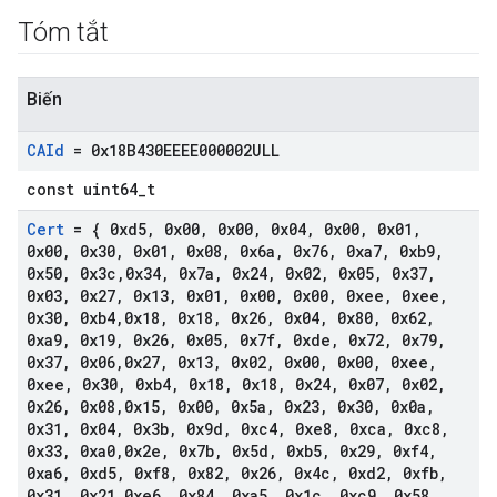
Tóm tắt
Biến
CAId
= 0x18B430EEEE000002ULL
const uint64_t
Cert
= { 0xd5
,
0x00
,
0x00
,
0x04
,
0x00
,
0x01
,
0x00
,
0x30
,
0x01
,
0x08
,
0x6a
,
0x76
,
0xa7
,
0xb9
,
0x50
,
0x3c
,
0x34
,
0x7a
,
0x24
,
0x02
,
0x05
,
0x37
,
0x03
,
0x27
,
0x13
,
0x01
,
0x00
,
0x00
,
0xee
,
0xee
,
0x30
,
0xb4
,
0x18
,
0x18
,
0x26
,
0x04
,
0x80
,
0x62
,
0xa9
,
0x19
,
0x26
,
0x05
,
0x7f
,
0xde
,
0x72
,
0x79
,
0x37
,
0x06
,
0x27
,
0x13
,
0x02
,
0x00
,
0x00
,
0xee
,
0xee
,
0x30
,
0xb4
,
0x18
,
0x18
,
0x24
,
0x07
,
0x02
,
0x26
,
0x08
,
0x15
,
0x00
,
0x5a
,
0x23
,
0x30
,
0x0a
,
0x31
,
0x04
,
0x3b
,
0x9d
,
0xc4
,
0xe8
,
0xca
,
0xc8
,
0x33
,
0xa0
,
0x2e
,
0x7b
,
0x5d
,
0xb5
,
0x29
,
0xf4
,
0xa6
,
0xd5
,
0xf8
,
0x82
,
0x26
,
0x4c
,
0xd2
,
0xfb
,
0x31
,
0x21
,
0xe6
,
0x84
,
0xa5
,
0x1c
,
0xc9
,
0x58
,