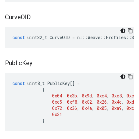
Curve
OID
const
uint32_t
CurveOID
=
nl
::
Weave
::
Profiles
::
Sec
Public
Key
const
uint8_t
PublicKey
[]
=
{
0x04
,
0x3b
,
0x9d
,
0xc4
,
0xe8
,
0xca
,
0xd5
,
0xf8
,
0x82
,
0x26
,
0x4c
,
0xd2
,
0x72
,
0x36
,
0x4a
,
0x05
,
0xa9
,
0xc6
,
0x31
}