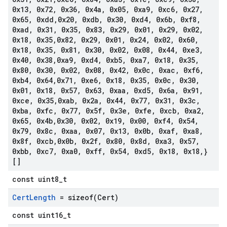
0x13
,
0x72
,
0x36
,
0x4a
,
0x05
,
0xa9
,
0xc6
,
0x27
,
0x65
,
0xdd
,
0x20
,
0xdb
,
0x30
,
0xd4
,
0x6b
,
0xf8
,
0xad
,
0x31
,
0x35
,
0x83
,
0x29
,
0x01
,
0x29
,
0x02
,
0x18
,
0x35
,
0x82
,
0x29
,
0x01
,
0x24
,
0x02
,
0x60
,
0x18
,
0x35
,
0x81
,
0x30
,
0x02
,
0x08
,
0x44
,
0xe3
,
0x40
,
0x38
,
0xa9
,
0xd4
,
0xb5
,
0xa7
,
0x18
,
0x35
,
0x80
,
0x30
,
0x02
,
0x08
,
0x42
,
0x0c
,
0xac
,
0xf6
,
0xb4
,
0x64
,
0x71
,
0xe6
,
0x18
,
0x35
,
0x0c
,
0x30
,
0x01
,
0x18
,
0x57
,
0x63
,
0xaa
,
0xd5
,
0x6a
,
0x91
,
0xce
,
0x35
,
0xab
,
0x2a
,
0x44
,
0x77
,
0x31
,
0x3c
,
0xba
,
0xfc
,
0x77
,
0x5f
,
0x3e
,
0xfe
,
0xcb
,
0xa2
,
0x65
,
0x4b
,
0x30
,
0x02
,
0x19
,
0x00
,
0xf4
,
0x54
,
0x79
,
0x8c
,
0xaa
,
0x07
,
0x13
,
0x0b
,
0xaf
,
0xa8
,
0x8f
,
0xcb
,
0x0b
,
0x2f
,
0x80
,
0x8d
,
0xa3
,
0x57
,
0xbb
,
0xc7
,
0xa0
,
0xff
,
0x54
,
0xd5
,
0x18
,
0x18
,
}
[]
const uint8_t
Cert
Length
=
sizeof(
Cert)
const uint16_t