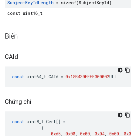
Subject
Key
Id
Length
=
sizeof(
Subject
Key
Id)
const uint16_t
Biến
CAId
const
uint64_t
CAId
=
0x18B430EEEE000002
ULL
Chứng chỉ
const
uint8_t
Cert
[]
=
{
0xd5
,
0x00
,
0x00
,
0x04
,
0x00
,
0x01
,