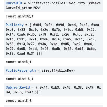
Curve
OID
= nl
::
Weave
::
Profiles
::
Security
::
k
Weave
Curve
Id
_
prime192v1
const uint32_t
Public
Key
= { 0x04
,
0x3b
,
0x9d
,
0xc4
,
0xe8
,
0xca
,
0xc8
,
0x33
,
0xa0
,
0x2e
,
0x7b
,
0x5d
,
0xb5
,
0x29
,
0xf4
,
0xa6
,
0xd5
,
0xf8
,
0x82
,
0x26
,
0x4c
,
0xd2
,
0xfb
,
0x31
,
0x21
,
0xe6
,
0x84
,
0xa5
,
0x1c
,
0xc9
,
0x58
,
0x13
,
0x72
,
0x36
,
0x4a
,
0x05
,
0xa9
,
0xc6
,
0x27
,
0x65
,
0xdd
,
0x20
,
0xdb
,
0x30
,
0xd4
,
0x6b
,
0xf8
,
0xad
,
0x31 }[]
const uint8_t
Public
Key
Length
=
sizeof(
Public
Key)
const uint16_t
Subject
Key
Id
= { 0x44
,
0x
E3
,
0x40
,
0x38
,
0x
A9
,
0x
D4
,
0x
B5
,
0x
A7 }[]
const uint8_t