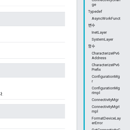
ge
Typedef
AsyncWorkFunct
변수
InetLayer
SystemLayer
함수
CharacterizeIPv6
Address
CharacterizeIPv6
Prefix
ConfigurationMg
r
ConfigurationMg
rImpl
.
ConnectivityMgr
ConnectivityMgrI
mpl
FormatDeviceLay
erError
GetConnectivityC