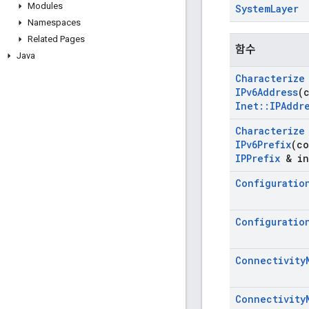
Modules
System
Layer
Namespaces
Related Pages
함수
Java
Characterize
IPv6Address
(
Inet
::
IPAddr
Characterize
IPv6Prefix
(c
IPPrefix
& in
Configuratio
Configuratio
Connectivity
Connectivity