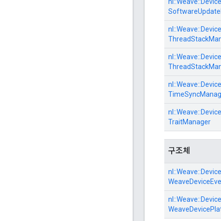
nl::
Weave::
Device
SoftwareUpdate
nl::
Weave::
Device
ThreadStackMa
nl::
Weave::
Device
ThreadStackMan
nl::
Weave::
Device
TimeSyncManag
nl::
Weave::
Device
TraitManager
구조체
nl::
Weave::
Device
WeaveDeviceEve
nl::
Weave::
Device
WeaveDevicePla