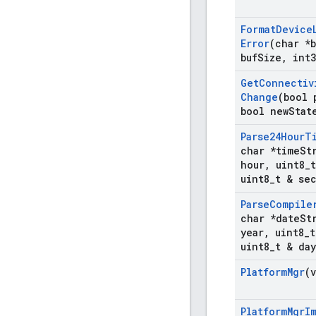
Format
Device
Error
(char *b
buf
Size
,
int3
Get
Connectiv
Change
(bool 
bool new
Stat
Parse24Hour
T
char *time
St
hour
,
uint8
_
uint8
_
t & se
Parse
Compile
char *date
St
year
,
uint8
_
t
uint8
_
t & day
Platform
Mgr
(
Platform
Mgr
I