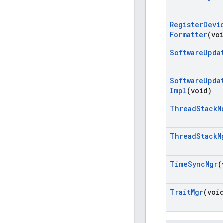
Register
Devi
Formatter
(vo
Software
Upda
Software
Upda
Impl
(void)
Thread
Stack
M
Thread
Stack
M
Time
Sync
Mgr
(
Trait
Mgr
(voi