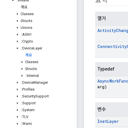
요약
::
Weave
개요
Classes
열거
Structs
Unions
Activity
Chan
::
ASN1
::
Crypto
Connectivity
::
Device
Layer
개요
Classes
Typedef
Structs
::
Internal
Async
Work
Fun
::
Device
Manager
arg)
::
Profiles
::
Security
Support
::
Support
변수
::
System
::
TLV
Inet
Layer
::
Warm