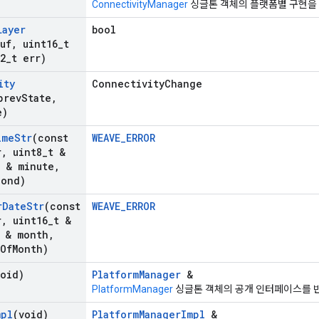
ConnectivityManager
싱글톤 객체의 플랫폼별 구현을
Layer
bool
uf
,
uint16
_
t
2
_
t err)
ity
ConnectivityChange
prev
State
,
e)
ime
Str
(const
WEAVE_ERROR
r
,
uint8
_
t &
t & minute
,
cond)
r
Date
Str
(const
WEAVE_ERROR
r
,
uint16
_
t &
 & month
,
Of
Month)
void)
PlatformManager
&
PlatformManager
싱글톤 객체의 공개 인터페이스를 
mpl
(void)
PlatformManagerImpl
&