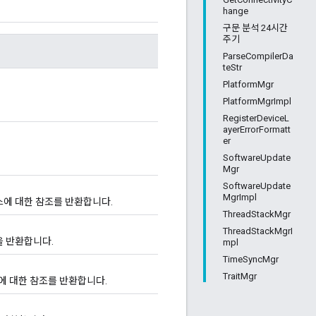
hange
구문 분석 24시간
주기
ParseCompilerDa
teStr
PlatformMgr
PlatformMgrImpl
RegisterDeviceL
ayerErrorFormatt
er
SoftwareUpdate
Mgr
SoftwareUpdate
MgrImpl
에 대한 참조를 반환합니다.
ThreadStackMgr
ThreadStackMgrI
 반환합니다.
mpl
TimeSyncMgr
TraitMgr
에 대한 참조를 반환합니다.