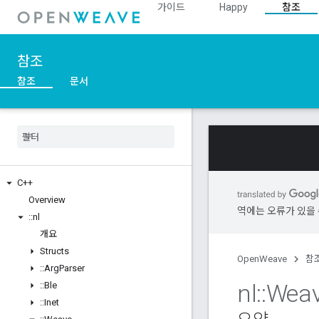
가이드
Happy
참조
참조
참조
문서
C++
Overview
역에는 오류가 있을 
::
nl
개요
Structs
OpenWeave
참
::
Arg
Parser
nl
::
Wea
::
Ble
::
Inet