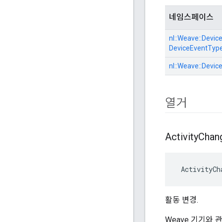
네임스페이스
nl::
Weave::
Device
DeviceEventTyp
nl::
Weave::
Device
열거
Activity
Chan
 ActivityCh
활동 변경.
Weave 기기와