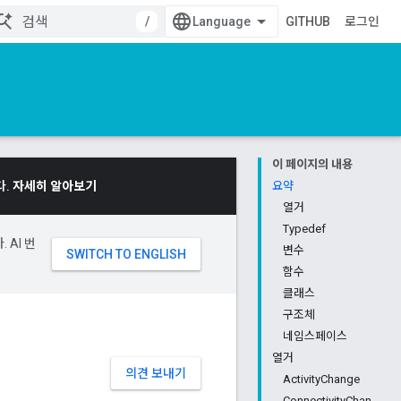
/
GITHUB
로그인
이 페이지의 내용
다.
자세히 알아보기
요약
열거
Typedef
 AI 번
변수
함수
클래스
구조체
네임스페이스
열거
의견 보내기
ActivityChange
ConnectivityChan