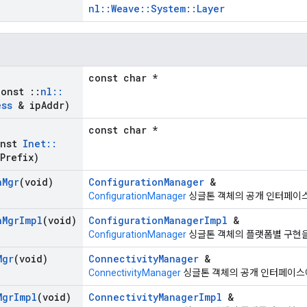
nl::Weave::System::Layer
const char *
const
::
nl
::
ess
& ip
Addr)
const char *
onst
Inet
::
Prefix)
n
Mgr
(void)
ConfigurationManager
&
ConfigurationManager
싱글톤 객체의 공개 인터페이스
n
Mgr
Impl
(void)
ConfigurationManagerImpl
&
ConfigurationManager
싱글톤 객체의 플랫폼별 구현을
Mgr
(void)
ConnectivityManager
&
ConnectivityManager
싱글톤 객체의 공개 인터페이스
Mgr
Impl
(void)
ConnectivityManagerImpl
&