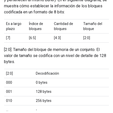
muestra cómo establecer la información de los bloques
codificada en un formato de 8 bits:
Es a largo
Índice de
Cantidad de
Tamaño del
plazo
bloques
bloques
bloque
[7]
[6:5]
[4:3]
[2:0]
[2:0]: Tamaño del bloque de memoria de un conjunto. El
valor de tamaño se codifica con un nivel de detalle de 128
bytes.
[2:0]
Decodificación
000
0 bytes
001
128 bytes
010
256 bytes
…
-