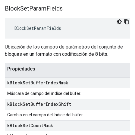
Block
Set
Param
Fields
 BlockSetParamFields
Ubicación de los campos de parámetros del conjunto de
bloques en un formato con codificación de 8 bits.
Propiedades
k
Block
Set
Buffer
Index
Mask
Máscara de campo del índice del búfer.
k
Block
Set
Buffer
Index
Shift
Cambio en el campo del índice del búfer
k
Block
Set
Count
Mask