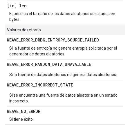
[in] len
Especifica el tamaño de los datos aleatorios solicitados en
bytes.
Valores de retorno
WEAVE
_
ERROR
_
DRBG
_
ENTROPY
_
SOURCE
_
FAILED
Si la fuente de entropía no genera entropía solicitada por el
generador de datos aleatorios.
WEAVE
_
ERROR
_
RANDOM
_
DATA
_
UNAVAILABLE
Si la fuente de datos aleatorios no genera datos aleatorios.
WEAVE
_
ERROR
_
INCORRECT
_
STATE
Si se encuentra una fuente de datos aleatoria en un estado
incorrecto.
WEAVE
_
NO
_
ERROR
Si tiene éxito.