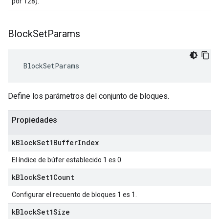
por 128).
Block
Set
Params
 BlockSetParams
Define los parámetros del conjunto de bloques.
Propiedades
k
Block
Set1Buffer
Index
El índice de búfer establecido 1 es 0.
k
Block
Set1Count
Configurar el recuento de bloques 1 es 1.
k
Block
Set1Size