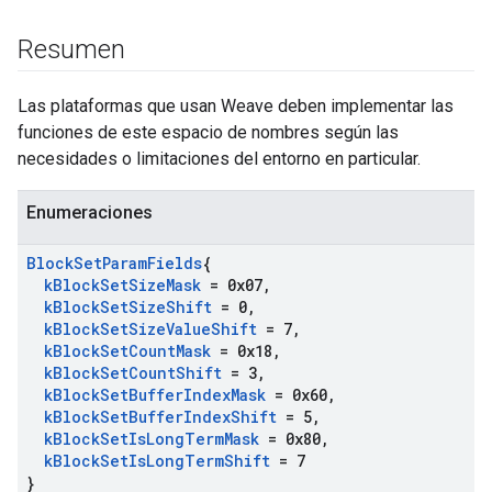
Resumen
Las plataformas que usan Weave deben implementar las
funciones de este espacio de nombres según las
necesidades o limitaciones del entorno en particular.
Enumeraciones
Block
Set
Param
Fields
{
k
Block
Set
Size
Mask
= 0x07
,
k
Block
Set
Size
Shift
= 0
,
k
Block
Set
Size
Value
Shift
= 7
,
k
Block
Set
Count
Mask
= 0x18
,
k
Block
Set
Count
Shift
= 3
,
k
Block
Set
Buffer
Index
Mask
= 0x60
,
k
Block
Set
Buffer
Index
Shift
= 5
,
k
Block
Set
Is
Long
Term
Mask
= 0x80
,
k
Block
Set
Is
Long
Term
Shift
= 7
}