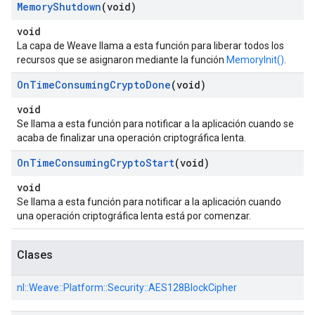
Memory
Shutdown
(void)
void
La capa de Weave llama a esta función para liberar todos los
recursos que se asignaron mediante la función
MemoryInit()
.
On
Time
Consuming
Crypto
Done
(void)
void
Se llama a esta función para notificar a la aplicación cuando se
acaba de finalizar una operación criptográfica lenta.
On
Time
Consuming
Crypto
Start
(void)
void
Se llama a esta función para notificar a la aplicación cuando
una operación criptográfica lenta está por comenzar.
Clases
nl::
Weave::
Platform::
Security::
AES128BlockCipher