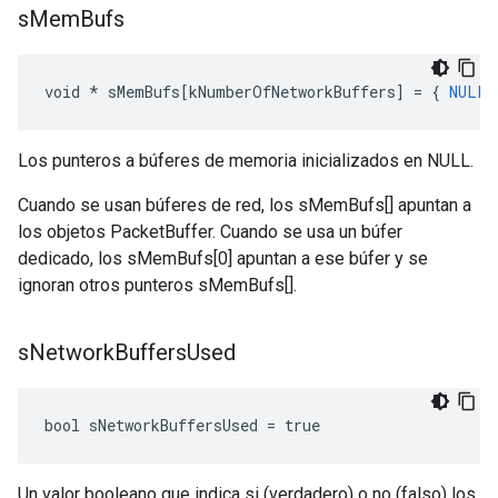
s
Mem
Bufs
void
*
sMemBufs
[
kNumberOfNetworkBuffers
]
=
{
NULL
Los punteros a búferes de memoria inicializados en NULL.
Cuando se usan búferes de red, los sMemBufs[] apuntan a
los objetos PacketBuffer. Cuando se usa un búfer
dedicado, los sMemBufs[0] apuntan a ese búfer y se
ignoran otros punteros sMemBufs[].
s
Network
Buffers
Used
bool sNetworkBuffersUsed = true
Un valor booleano que indica si (verdadero) o no (falso) los