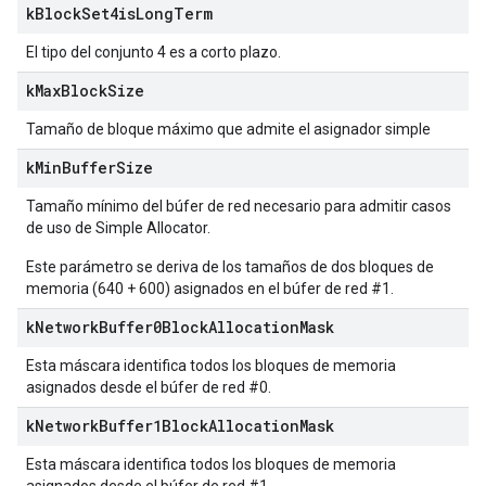
k
Block
Set4is
Long
Term
El tipo del conjunto 4 es a corto plazo.
k
Max
Block
Size
Tamaño de bloque máximo que admite el asignador simple
k
Min
Buffer
Size
Tamaño mínimo del búfer de red necesario para admitir casos
de uso de Simple Allocator.
Este parámetro se deriva de los tamaños de dos bloques de
memoria (640 + 600) asignados en el búfer de red #1.
k
Network
Buffer0Block
Allocation
Mask
Esta máscara identifica todos los bloques de memoria
asignados desde el búfer de red #0.
k
Network
Buffer1Block
Allocation
Mask
Esta máscara identifica todos los bloques de memoria