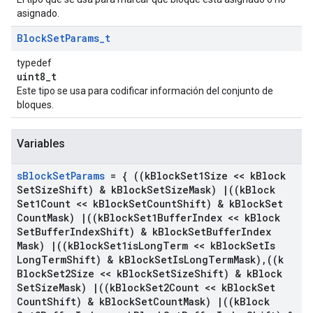
asignado.
Block
Set
Params
_
t
typedef
uint8_t
Este tipo se usa para codificar información del conjunto de
bloques.
Variables
s
Block
Set
Params
= { ((k
Block
Set1Size << k
Block
Set
Size
Shift) & k
Block
Set
Size
Mask)
|
((k
Block
Set1Count << k
Block
Set
Count
Shift) & k
Block
Set
Count
Mask)
|
((k
Block
Set1Buffer
Index << k
Block
Set
Buffer
Index
Shift) & k
Block
Set
Buffer
Index
Mask)
|
((k
Block
Set1is
Long
Term << k
Block
Set
Is
Long
Term
Shift) & k
Block
Set
Is
Long
Term
Mask)
,
((k
Block
Set2Size << k
Block
Set
Size
Shift) & k
Block
Set
Size
Mask)
|
((k
Block
Set2Count << k
Block
Set
Count
Shift) & k
Block
Set
Count
Mask)
|
((k
Block