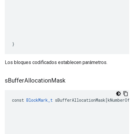
}
Los bloques codificados establecen parámetros.
s
Buffer
Allocation
Mask
const
BlockMark_t
sBufferAllocationMask
[
kNumberOfN