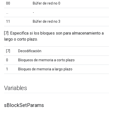
00
Búfer de red no 0
…
-
11
Búfer de red no 3
[7]: Especifica si los bloques son para almacenamiento a
largo o corto plazo.
[7]
Decodificación
0
Bloqueos de memoria a corto plazo
1
Bloques de memoria a largo plazo
Variables
s
Block
Set
Params