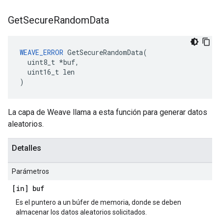
Get
Secure
Random
Data
WEAVE_ERROR
 GetSecureRandomData(

  uint8_t *buf,

  uint16_t len

)
La capa de Weave llama a esta función para generar datos
aleatorios.
Detalles
Parámetros
[in] buf
Es el puntero a un búfer de memoria, donde se deben
almacenar los datos aleatorios solicitados.