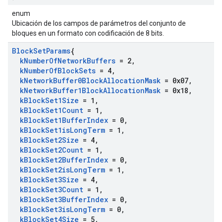
enum
Ubicación de los campos de parámetros del conjunto de
bloques en un formato con codificación de 8 bits.
Block
Set
Params
{
k
Number
Of
Network
Buffers
= 2
,
k
Number
Of
Block
Sets
= 4
,
k
Network
Buffer0Block
Allocation
Mask
= 0x07
,
k
Network
Buffer1Block
Allocation
Mask
= 0x18
,
k
Block
Set1Size
= 1
,
k
Block
Set1Count
= 1
,
k
Block
Set1Buffer
Index
= 0
,
k
Block
Set1is
Long
Term
= 1
,
k
Block
Set2Size
= 4
,
k
Block
Set2Count
= 1
,
k
Block
Set2Buffer
Index
= 0
,
k
Block
Set2is
Long
Term
= 1
,
k
Block
Set3Size
= 4
,
k
Block
Set3Count
= 1
,
k
Block
Set3Buffer
Index
= 0
,
k
Block
Set3is
Long
Term
= 0
,
k
Block
Set4Size
= 5
,