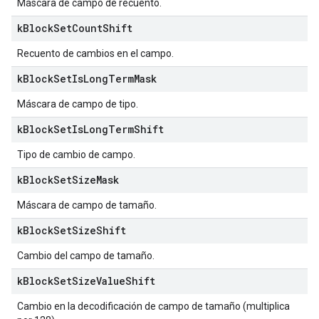
Máscara de campo de recuento.
k
Block
Set
Count
Shift
Recuento de cambios en el campo.
k
Block
Set
Is
Long
Term
Mask
Máscara de campo de tipo.
k
Block
Set
Is
Long
Term
Shift
Tipo de cambio de campo.
k
Block
Set
Size
Mask
Máscara de campo de tamaño.
k
Block
Set
Size
Shift
Cambio del campo de tamaño.
k
Block
Set
Size
Value
Shift
Cambio en la decodificación de campo de tamaño (multiplica