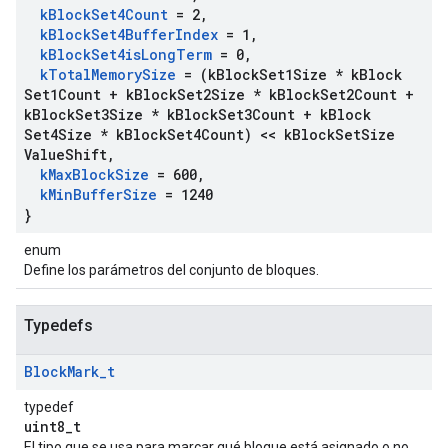
k
Block
Set4Count
= 2
,
k
Block
Set4Buffer
Index
= 1
,
k
Block
Set4is
Long
Term
= 0
,
k
Total
Memory
Size
= (k
Block
Set1Size * k
Block
Set1Count + k
Block
Set2Size * k
Block
Set2Count +
k
Block
Set3Size * k
Block
Set3Count + k
Block
Set4Size * k
Block
Set4Count) << k
Block
Set
Size
Value
Shift
,
k
Max
Block
Size
= 600
,
k
Min
Buffer
Size
= 1240
}
enum
Define los parámetros del conjunto de bloques.
Typedefs
Block
Mark
_
t
typedef
uint8_t
El tipo que se usa para marcar qué bloque está asignado o no