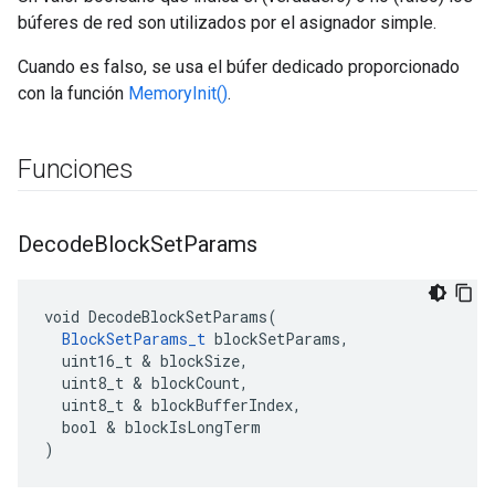
búferes de red son utilizados por el asignador simple.
Cuando es falso, se usa el búfer dedicado proporcionado
con la función
MemoryInit()
.
Funciones
Decode
Block
Set
Params
void DecodeBlockSetParams(

BlockSetParams_t
 blockSetParams,

  uint16_t & blockSize,

  uint8_t & blockCount,

  uint8_t & blockBufferIndex,

  bool & blockIsLongTerm

)