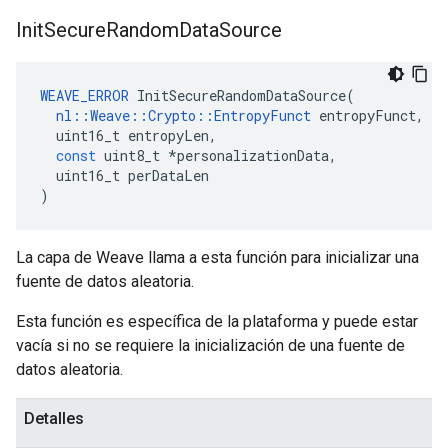
Init
Secure
Random
Data
Source
WEAVE_ERROR
InitSecureRandomDataSource
(
nl
::
Weave
::
Crypto
::
EntropyFunct
entropyFunct
,
uint16_t
entropyLen
,
const
uint8_t
*
personalizationData
,
uint16_t
perDataLen
)
La capa de Weave llama a esta función para inicializar una
fuente de datos aleatoria.
Esta función es específica de la plataforma y puede estar
vacía si no se requiere la inicialización de una fuente de
datos aleatoria.
Detalles