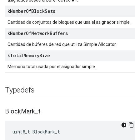
asignados desde el búfer de red #1.
k
Number
Of
Block
Sets
Cantidad de conjuntos de bloques que usa el asignador simple.
k
Number
Of
Network
Buffers
Cantidad de búferes de red que utiliza Simple Allocator.
k
Total
Memory
Size
Memoria total usada por el asignador simple.
Typedefs
Block
Mark
_
t
uint8_t BlockMark_t