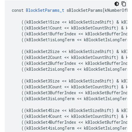
const
BlockSetParams_t
sBlockSetParams
[
kNumberOfBl
((
kBlockSet1Size
<<
kBlockSetSizeShift
)
&
kBlo
((
kBlockSet1Count
<<
kBlockSetCountShift
)
&
kB
((
kBlockSet1BufferIndex
<<
kBlockSetBufferInde
((
kBlockSet1isLongTerm
<<
kBlockSetIsLongTermS
((
kBlockSet2Size
<<
kBlockSetSizeShift
)
&
kBlo
((
kBlockSet2Count
<<
kBlockSetCountShift
)
&
kB
((
kBlockSet2BufferIndex
<<
kBlockSetBufferInde
((
kBlockSet2isLongTerm
<<
kBlockSetIsLongTermS
((
kBlockSet3Size
<<
kBlockSetSizeShift
)
&
kBlo
((
kBlockSet3Count
<<
kBlockSetCountShift
)
&
kB
((
kBlockSet3BufferIndex
<<
kBlockSetBufferInde
((
kBlockSet3isLongTerm
<<
kBlockSetIsLongTermS
((
kBlockSet4Size
<<
kBlockSetSizeShift
)
&
kBlo
((
kBlockSet4Count
<<
kBlockSetCountShift
)
&
kB
((
kBlockSet4BufferIndex
<<
kBlockSetBufferInde
((
kBlockSet4isLongTerm
<<
kBlockSetIsLongTermS