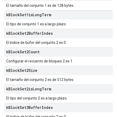
El tamaño del conjunto 1 es de 128 bytes.
k
Block
Set1is
Long
Term
El tipo de conjunto 1 es a largo plazo.
k
Block
Set2Buffer
Index
El índice de búfer del conjunto 2 es 0.
k
Block
Set2Count
Configurar el recuento de bloques 2 es 1.
k
Block
Set2Size
El tamaño del conjunto 2 es de 512 bytes.
k
Block
Set2is
Long
Term
El tipo del conjunto 2 es a largo plazo.
k
Block
Set3Buffer
Index
El índice de búfer del conjunto 3 es 0.