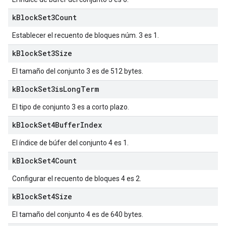
k
Block
Set3Count
Establecer el recuento de bloques núm. 3 es 1.
k
Block
Set3Size
El tamaño del conjunto 3 es de 512 bytes.
k
Block
Set3is
Long
Term
El tipo de conjunto 3 es a corto plazo.
k
Block
Set4Buffer
Index
El índice de búfer del conjunto 4 es 1.
k
Block
Set4Count
Configurar el recuento de bloques 4 es 2.
k
Block
Set4Size
El tamaño del conjunto 4 es de 640 bytes.