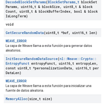
Decode
Block
Set
Params
(
Block
Set
Params
_
t
block
Set
Params
,
uint16
_
t & block
Size
,
uint8
_
t & block
Count
,
uint8
_
t & block
Buffer
Index
,
bool & block
Is
Long
Term)
void
Get
Secure
Random
Data
(uint8
_
t *buf
,
uint16
_
t len)
WEAVE_ERROR
La capa de Weave llama a esta función para generar datos
aleatorios.
Init
Secure
Random
Data
Source
(
nl
::
Weave
::
Crypto
::
Entropy
Funct
entropy
Funct
,
uint16
_
t entropy
Len
,
const uint8
_
t *personalization
Data
,
uint16
_
t per
Data
Len)
WEAVE_ERROR
La capa de Weave llama a esta función para inicializar una
fuente de datos aleatoria.
Memory
Alloc
(size
_
t size)