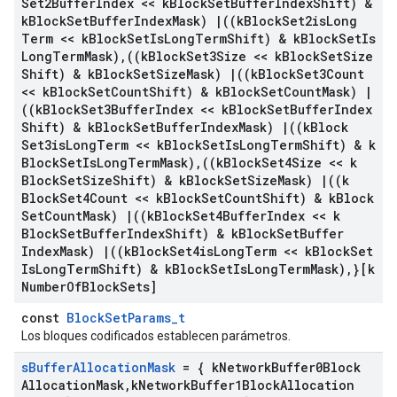
Set2Buffer
Index << k
Block
Set
Buffer
Index
Shift) &
k
Block
Set
Buffer
Index
Mask)
|
((k
Block
Set2is
Long
Term << k
Block
Set
Is
Long
Term
Shift) & k
Block
Set
Is
Long
Term
Mask)
,
((k
Block
Set3Size << k
Block
Set
Size
Shift) & k
Block
Set
Size
Mask)
|
((k
Block
Set3Count
<< k
Block
Set
Count
Shift) & k
Block
Set
Count
Mask)
|
((k
Block
Set3Buffer
Index << k
Block
Set
Buffer
Index
Shift) & k
Block
Set
Buffer
Index
Mask)
|
((k
Block
Set3is
Long
Term << k
Block
Set
Is
Long
Term
Shift) & k
Block
Set
Is
Long
Term
Mask)
,
((k
Block
Set4Size << k
Block
Set
Size
Shift) & k
Block
Set
Size
Mask)
|
((k
Block
Set4Count << k
Block
Set
Count
Shift) & k
Block
Set
Count
Mask)
|
((k
Block
Set4Buffer
Index << k
Block
Set
Buffer
Index
Shift) & k
Block
Set
Buffer
Index
Mask)
|
((k
Block
Set4is
Long
Term << k
Block
Set
Is
Long
Term
Shift) & k
Block
Set
Is
Long
Term
Mask)
,
}[k
Number
Of
Block
Sets]
const
BlockSetParams_t
Los bloques codificados establecen parámetros.
s
Buffer
Allocation
Mask
= { k
Network
Buffer0Block
Allocation
Mask
,
k
Network
Buffer1Block
Allocation