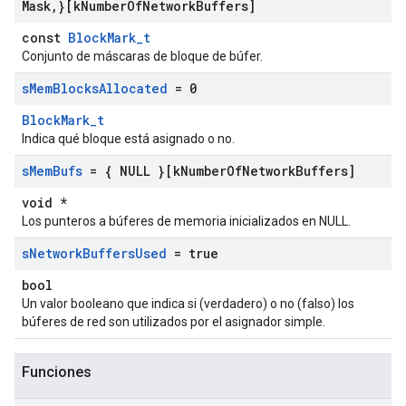
Mask
,
}[k
Number
Of
Network
Buffers]
const
BlockMark_t
Conjunto de máscaras de bloque de búfer.
s
Mem
Blocks
Allocated
= 0
BlockMark_t
Indica qué bloque está asignado o no.
s
Mem
Bufs
= { NULL }[k
Number
Of
Network
Buffers]
void *
Los punteros a búferes de memoria inicializados en NULL.
s
Network
Buffers
Used
= true
bool
Un valor booleano que indica si (verdadero) o no (falso) los
búferes de red son utilizados por el asignador simple.
Funciones