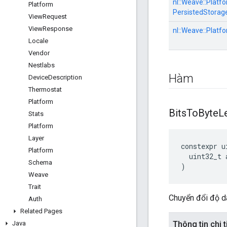
nl::
Weave::
Platfo
Platform
PersistedStorag
View
Request
View
Response
nl::
Weave::
Platfo
Locale
Vendor
Nestlabs
Hàm
Device
Description
Thermostat
Platform
Bits
To
Byte
L
Stats
Platform
Layer
constexpr
u
Platform
uint32_t
Schema
)
Weave
Trait
Chuyển đổi độ dài
Auth
Related Pages
Java
Thông tin chi t