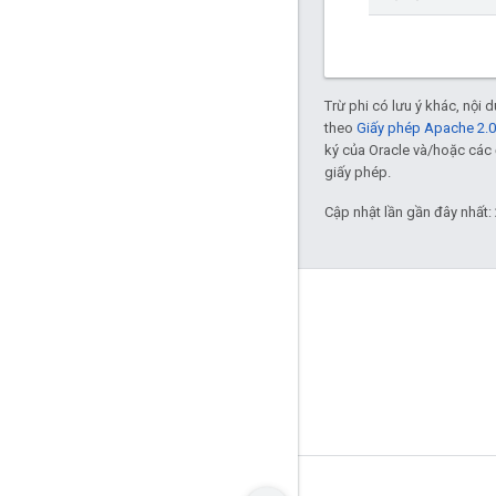
Trừ phi có lưu ý khác, nội
theo
Giấy phép Apache 2.0
ký của Oracle và/hoặc các 
giấy phép.
Cập nhật lần gần đây nhất:
GitHub
OpenWeave
Happy
OpenThread