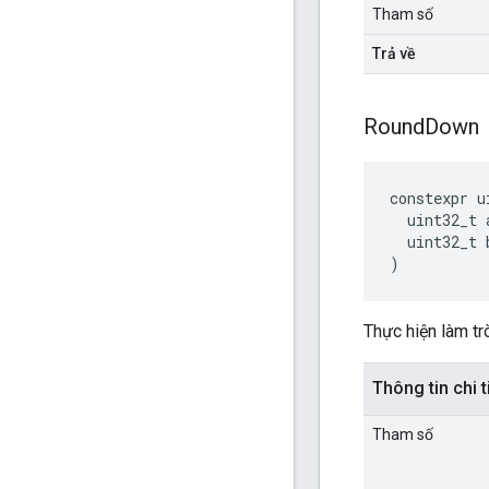
Tham số
Trả về
Round
Down
constexpr
u
uint32_t
uint32_t
)
Thực hiện làm tr
Thông tin chi t
Tham số