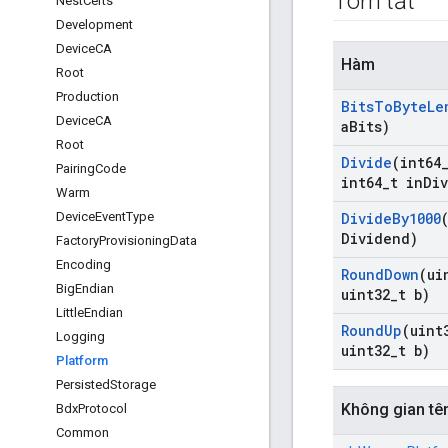
Tóm tắt
Nest
Certs
Development
Device
CA
Hàm
Root
Production
Bits
To
Byte
Le
Device
CA
a
Bits)
Root
Divide
(int64
Pairing
Code
int64
_
t in
Div
Warm
Device
Event
Type
Divide
By1000
Dividend)
Factory
Provisioning
Data
Encoding
Round
Down
(ui
Big
Endian
uint32
_
t b)
Little
Endian
Round
Up
(uint
Logging
uint32
_
t b)
Platform
Persisted
Storage
Không gian tê
Bdx
Protocol
Common