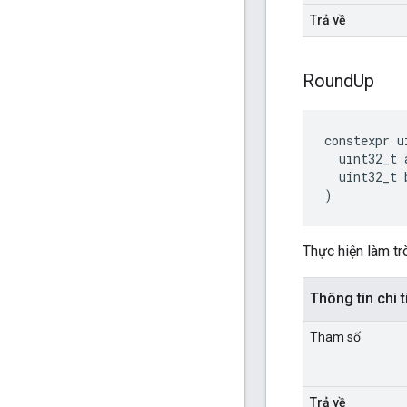
Trả về
Round
Up
constexpr
u
uint32_t
uint32_t
)
Thực hiện làm trò
Thông tin chi t
Tham số
Trả về