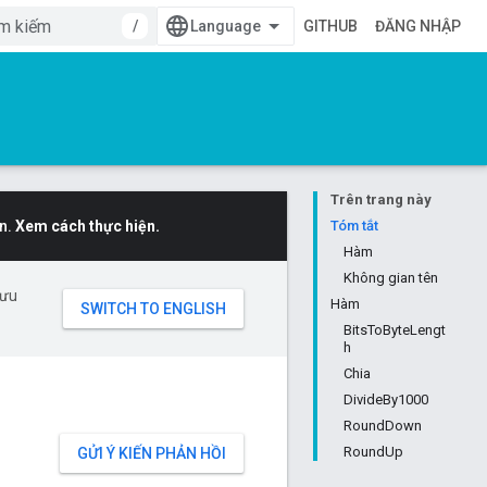
/
GITHUB
ĐĂNG NHẬP
Trên trang này
n.
Xem cách thực hiện.
Tóm tắt
Hàm
Không gian tên
 ưu
Hàm
BitsToByteLengt
h
Chia
DivideBy1000
RoundDown
RoundUp
GỬI Ý KIẾN PHẢN HỒI