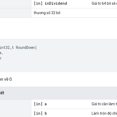
[in] in
Dividend
Giá trị 64 bit s
thương số 32 bit.
int32_t
RoundDown
(
a
,
b
òn về 0.
iết
[in] a
Giá trị cần làm 
[in] b
Làm tròn độ chi 