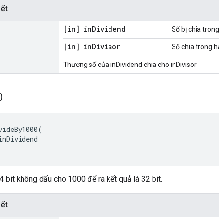
iết
[in] in
Dividend
Số bị chia tron
[in] in
Divisor
Số chia trong 
Thương số của inDividend chia cho inDivisor
0
videBy1000(

inDividend

64 bit không dấu cho 1000 để ra kết quả là 32 bit.
iết