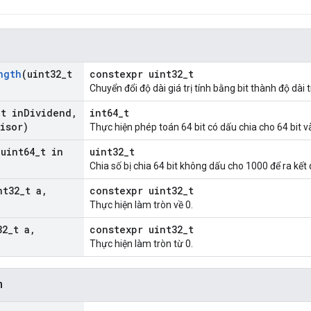
ngth
(uint32
_
t
constexpr uint32_t
Chuyển đổi độ dài giá trị tính bằng bit thành độ dài 
_
t in
Dividend
,
int64_t
isor)
Thực hiện phép toán 64 bit có dấu chia cho 64 bit v
(uint64
_
t in
uint32_t
Chia số bị chia 64 bit không dấu cho 1000 để ra kết q
nt32
_
t a
,
constexpr uint32_t
Thực hiện làm tròn về 0.
32
_
t a
,
constexpr uint32_t
Thực hiện làm tròn từ 0.
n