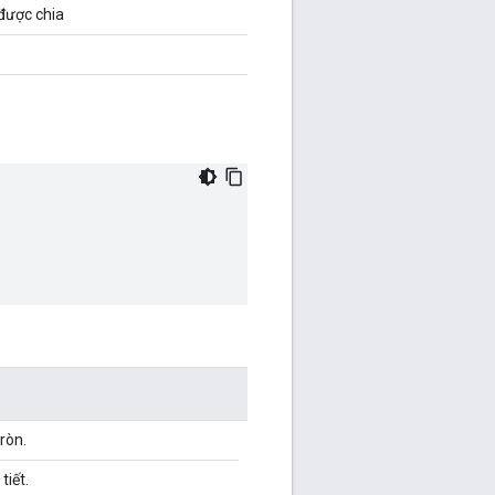
ẽ được chia
tròn.
tiết.