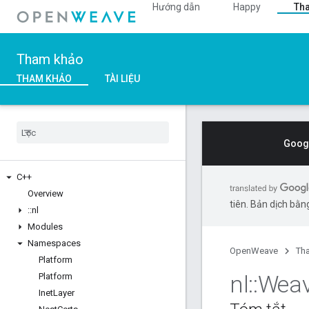
Hướng dẫn
Happy
Th
Tham khảo
THAM KHẢO
TÀI LIỆU
Googl
C++
Overview
tiên. Bản dịch bằng
::
nl
Modules
Namespaces
OpenWeave
Th
Platform
nl
::
Wea
Platform
Inet
Layer