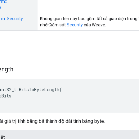
rm::
e
rm::
Security
Không gian tên này bao gồm tất cả giao diện trong
nhớ Giám sát
Security
của Weave.
ength
int32_t
BitsToByteLength
(
aBits
 giá trị tính bằng bit thành độ dài tính bằng byte.
iết