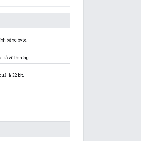
tính bằng byte.
à trả về thương.
uả là 32 bit.