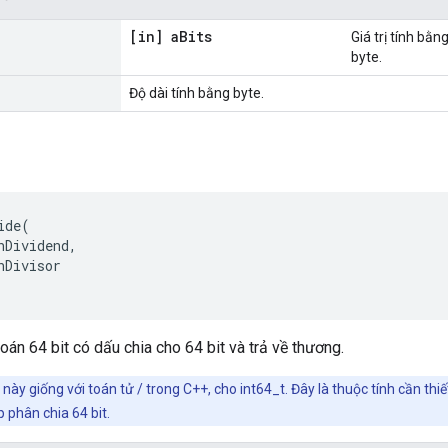
[in] a
Bits
Giá trị tính bằ
byte.
Độ dài tính bằng byte.
de(

nDividend,

nDivisor

oán 64 bit có dấu chia cho 64 bit và trả về thương.
này giống với toán tử / trong C++, cho int64_t. Đây là thuộc tính cần thi
p phân chia 64 bit.