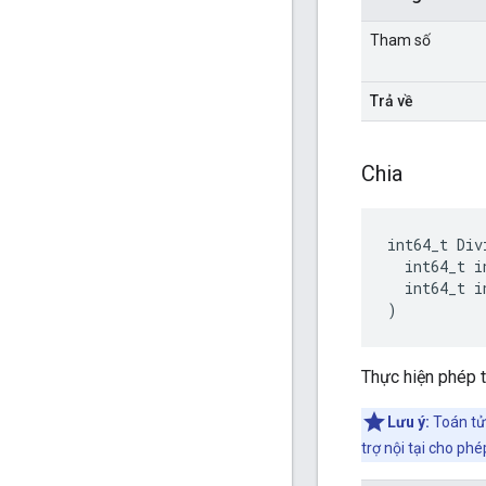
Tham số
Trả về
Chia
int64_t Divi
  int64_t i
  int64_t i
)
Thực hiện phép t
Lưu ý:
Toán tử 
trợ nội tại cho phé