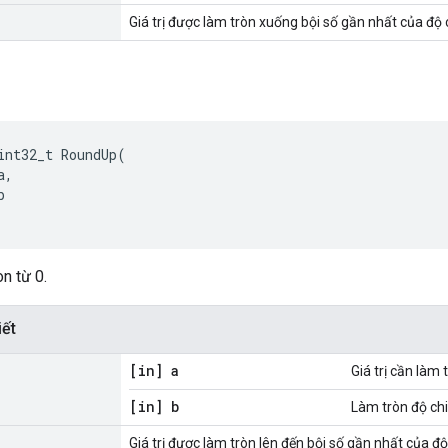
Giá trị được làm tròn xuống bội số gần nhất của độ c
int32_t
RoundUp
(
a
,
b
n từ 0.
iết
[in] a
Giá trị cần làm 
[in] b
Làm tròn độ chi 
Giá trị được làm tròn lên đến bội số gần nhất của độ 