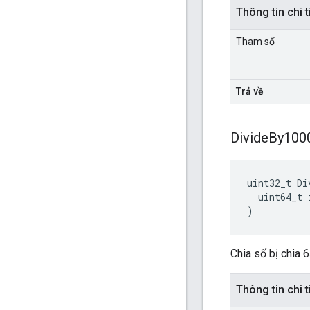
Thông tin chi t
Tham số
Trả về
Divide
By100
uint32_t Di
  uint64_t 
)
Chia số bị chia 
Thông tin chi t