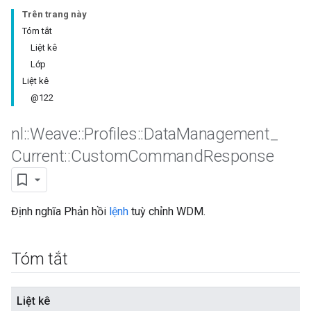
Trên trang này
Tóm tắt
Liệt kê
Lớp
Liệt kê
@122
nl
::
Weave
::
Profiles
::
Data
Management
_
Current
::
Custom
Command
Response
Id
Định nghĩa Phản hồi
lệnh
tuỳ chỉnh WDM.
Tóm tắt
Liệt kê