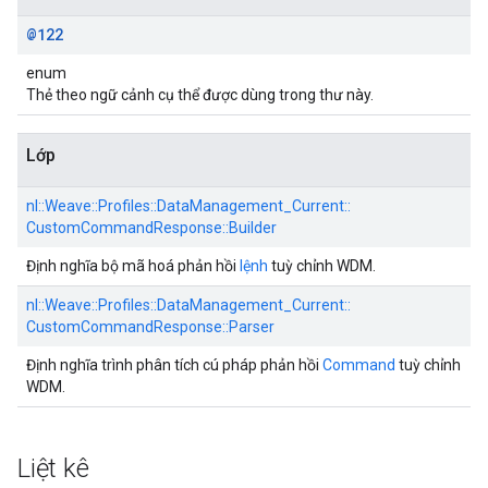
@122
enum
Thẻ theo ngữ cảnh cụ thể được dùng trong thư này.
Lớp
nl::
Weave::
Profiles::
DataManagement_Current::
CustomCommandResponse::
Builder
Định nghĩa bộ mã hoá phản hồi
lệnh
tuỳ chỉnh WDM.
nl::
Weave::
Profiles::
DataManagement_Current::
CustomCommandResponse::
Parser
Định nghĩa trình phân tích cú pháp phản hồi
Command
tuỳ chỉnh
WDM.
Liệt kê