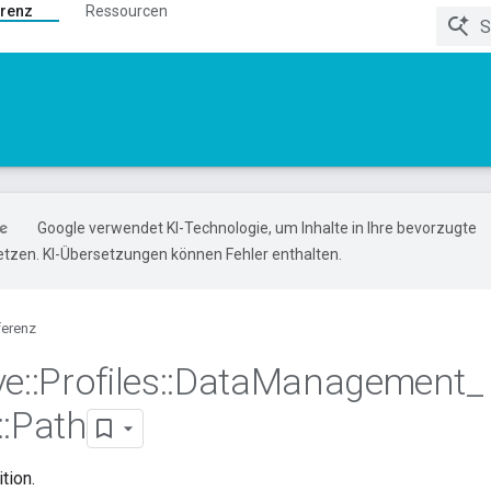
renz
Ressourcen
Google verwendet KI-Technologie, um Inhalte in Ihre bevorzugte
tzen. KI-Übersetzungen können Fehler enthalten.
ferenz
ve
::
Profiles
::
Data
Management
_
::
Path
ition.