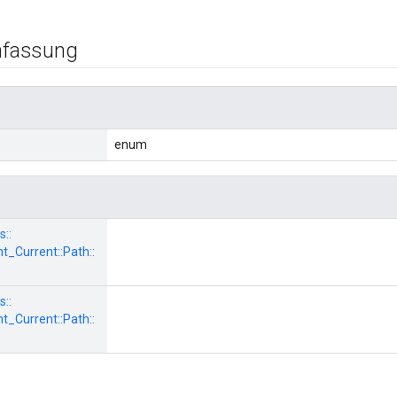
fassung
enum
s::
_Current::
Path::
s::
_Current::
Path::