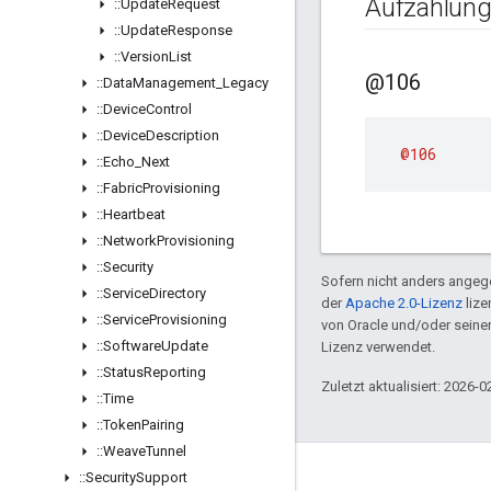
Aufzählun
::
Update
Request
::
Update
Response
::
Version
List
@106
::
Data
Management
_
Legacy
::
Device
Control
::
Device
Description
@106
::
Echo
_
Next
::
Fabric
Provisioning
::
Heartbeat
::
Network
Provisioning
::
Security
Sofern nicht anders angege
::
Service
Directory
der
Apache 2.0-Lizenz
lize
::
Service
Provisioning
von Oracle und/oder sein
::
Software
Update
Lizenz verwendet.
::
Status
Reporting
Zuletzt aktualisiert: 2026-0
::
Time
::
Token
Pairing
::
Weave
Tunnel
::
Security
Support
GitHub