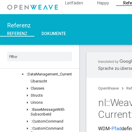
Leitfäden
Happy
Refe
::ASN1
::Crypto
::DeviceLayer
Referenz
::DeviceManager
::Profiles
REFERENZ
DOKUMENTE
Übersicht
Classes
::
BDX
_
Current
::
BDX
_
Development
::
Bulk
Data
Transfer
Sprache zu überse
::
Data
Management
_
Current
Übersicht
Classes
OpenWeave
Re
Structs
nl
::
Wea
Unions
::
Base
Message
With
Current
Subscribe
Id
::
Custom
Command
WDM-
Pfad
defin
::
Custom
Command