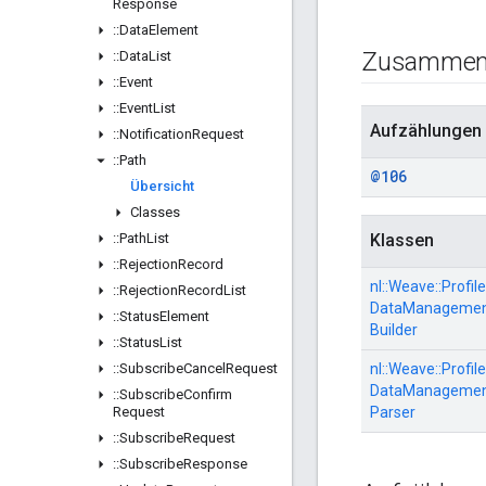
Response
::
Data
Element
Zusammen
::
Data
List
::
Event
::
Event
List
Aufzählungen
::
Notification
Request
::
Path
@106
Übersicht
Classes
::
Path
List
Klassen
::
Rejection
Record
nl::
Weave::
Profile
::
Rejection
Record
List
DataManagement
::
Status
Element
Builder
::
Status
List
::
Subscribe
Cancel
Request
nl::
Weave::
Profile
DataManagement
::
Subscribe
Confirm
Request
Parser
::
Subscribe
Request
::
Subscribe
Response