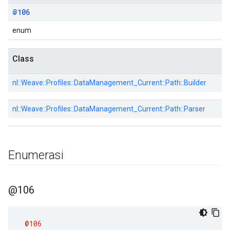
@106
enum
Class
nl::
Weave::
Profiles::
DataManagement_Current::
Path::
Builder
nl::
Weave::
Profiles::
DataManagement_Current::
Path::
Parser
Enumerasi
@106
@106