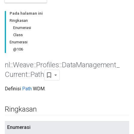
Pada halaman ini
Ringkasan
Enumerasi
Class
Enumerasi
@106
nl
::
Weave
::
Profiles
::
Data
Management
_
Current
::
Path
Id
Definisi
Path
WDM.
Ringkasan
Enumerasi