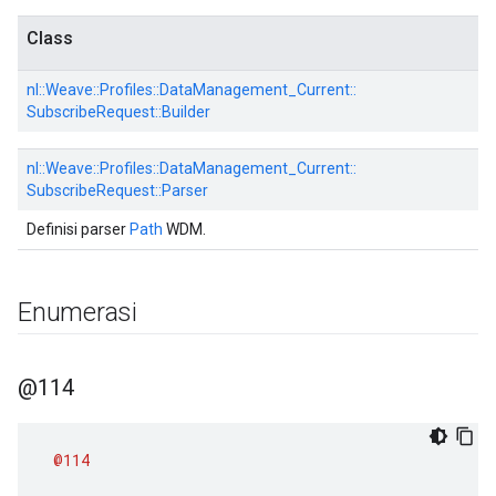
Class
nl::
Weave::
Profiles::
DataManagement_Current::
SubscribeRequest::
Builder
nl::
Weave::
Profiles::
DataManagement_Current::
SubscribeRequest::
Parser
Definisi parser
Path
WDM.
Enumerasi
@114
@114