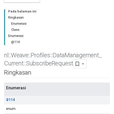
Pada halaman ini
Ringkasan
Enumerasi
Class
Enumerasi
@114
nl
::
Weave
::
Profiles
::
Data
Management
_
Current
::
Subscribe
Request
Ringkasan
Id
Enumerasi
@114
enum