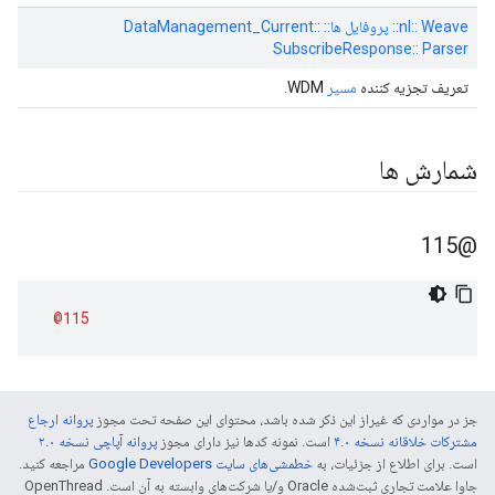
nl:: Weave:: پروفایل ها:: DataManagement_Current::
SubscribeResponse:: Parser
تعریف تجزیه کننده
مسیر
WDM.
شمارش ها
@115
@115
جز در مواردی که غیراز این ذکر شده باشد، محتوای این صفحه تحت مجوز
پروانه ارجاع
مشترکات خلاقانه نسخه ۴.۰
است. نمونه کدها نیز دارای مجوز
پروانه آپاچی نسخه ۲.۰
است. برای اطلاع از جزئیات، به
خطمشی‌های سایت Google Developers‏
مراجعه کنید.
جاوا علامت تجاری ثبت‌شده Oracle و/یا شرکت‌های وابسته به آن است. ‫OpenThread