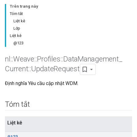
Trên trang này
Tóm tắt
Liệt kê
Lớp
Liệt kê
@123
nl
::
Weave
::
Profiles
::
Data
Management
_
Current
::
Update
Request
Định nghĩa Yêu cầu cập nhật WDM.
Id
Tóm tắt
Liệt kê
@123