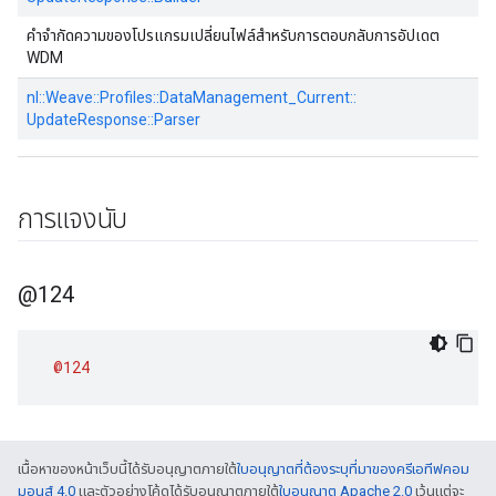
คำจำกัดความของโปรแกรมเปลี่ยนไฟล์สำหรับการตอบกลับการอัปเดต
WDM
nl::
Weave::
Profiles::
DataManagement_Current::
UpdateResponse::
Parser
การแจงนับ
@124
@124
เนื้อหาของหน้าเว็บนี้ได้รับอนุญาตภายใต้
ใบอนุญาตที่ต้องระบุที่มาของครีเอทีฟคอม
มอนส์ 4.0
และตัวอย่างโค้ดได้รับอนุญาตภายใต้
ใบอนุญาต Apache 2.0
เว้นแต่จะ