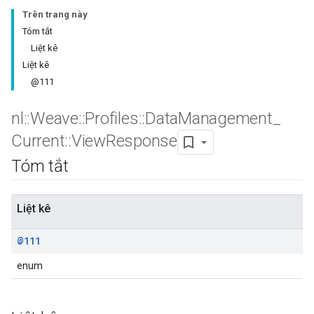
Trên trang này
Tóm tắt
Liệt kê
Liệt kê
@111
nl
::
Weave
::
Profiles
::
Data
Management
_
Current
::
View
Response
Tóm tắt
Liệt kê
@111
enum