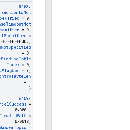
@168
{
nsaction
Id
Not
pecified
= 0
,
nse
Timeout
Not
pecified
= 0
,
ot
Specified
=
FFFFFFFFFFULL
,
d
Not
Specified
= 0
,
t
Binding
Table
Index
= 0
,
LVTag
Len
= 8
,
ontrol
Byte
Len
= 1
}
@169
{
ncel
Success
=
0x0001
,
Invalid
Path
=
0x0013
,
nknown
Topic
=