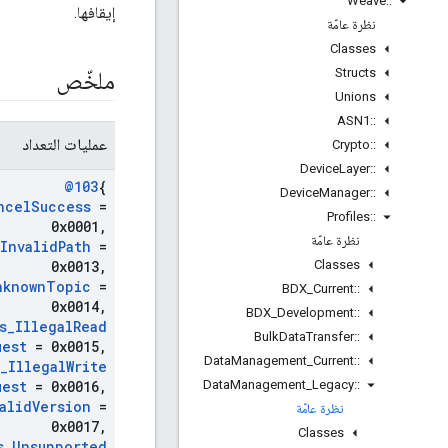
Weave
::
إيقافها.
نظرة عامّة
Classes
Structs
ملخّص
Unions
ASN1
::
عمليات التعداد
Crypto
::
Device
Layer
::
@103
{
Device
Manager
::
ncel
Success
=
Profiles
::
0x0001
,
نظرة عامّة
Invalid
Path
=
Classes
0x0013
,
nknown
Topic
=
BDX
_
Current
::
0x0014
,
BDX
_
Development
::
s
_
Illegal
Read
Bulk
Data
Transfer
::
uest
= 0x0015
,
Data
Management
_
Current
::
_
Illegal
Write
Data
Management
_
Legacy
::
uest
= 0x0016
,
alid
Version
=
نظرة عامّة
0x0017
,
Classes
s
_
Unsupported