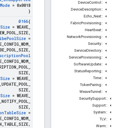
Device
Control
::
Mode
= 0x0018
Device
Description
::
}
Echo
_
Next
::
@166
{
Fabric
Provisioning
::
l
Size
= WEAVE
_
Heartbeat
::
EW
_
POOL
_
SIZE
,
Network
Provisioning
::
ibe
Pool
Size
=
Security
::
E
_
CONFIG
_
WDM
_
BE
_
POOL
_
SIZE
,
Service
Directory
::
scription
Pool
Service
Provisioning
::
E
_
CONFIG
_
WDM
_
Software
Update
::
RIPTION
_
POOL
_
Status
Reporting
::
SIZE
,
Time
::
l
Size
= WEAVE
_
_
UPDATE
_
POOL
_
Token
Pairing
::
SIZE
,
Weave
Tunnel
::
l
Size
= WEAVE
_
Security
Support
::
_
NOTIFY
_
POOL
_
Support
::
SIZE
,
System
::
on
Table
Size
=
E
_
CONFIG
_
WDM
_
TLV
::
N
_
TABLE
_
SIZE
,
Warm
::