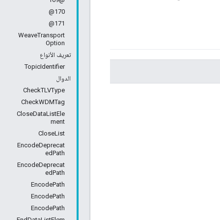
170@
171@
WeaveTransport
Option
تعريف الأنواع
TopicIdentifier
الدوال
CheckTLVType
CheckWDMTag
CloseDataListEle
ment
CloseList
EncodeDeprecat
edPath
EncodeDeprecat
edPath
EncodePath
EncodePath
EncodePath
EndDataListElem