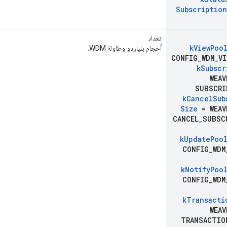
Subscription
تعداد
k
View
Poo
أحجام بلياردو وطاولة WDM.
CONFIG
_
WDM
_
VI
k
Subscr
WEAV
SUBSCRI
k
Cancel
Sub
Size
= WEAV
CANCEL
_
SUBSC
k
Update
Poo
CONFIG
_
WDM
k
Notify
Poo
CONFIG
_
WDM
k
Transacti
WEAV
TRANSACTIO