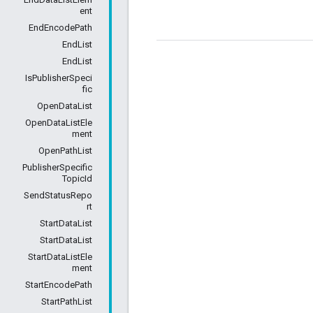
ent
EndEncodePath
EndList
EndList
IsPublisherSpeci
fic
OpenDataList
OpenDataListEle
ment
OpenPathList
PublisherSpecific
TopicId
SendStatusRepo
rt
StartDataList
StartDataList
StartDataListEle
ment
StartEncodePath
StartPathList