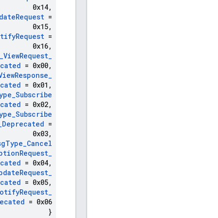
0x14
,
date
Request
=
0x15
,
tify
Request
=
0x16
,
_
View
Request
_
cated
= 0x00
,
View
Response
_
cated
= 0x01
,
ype
_
Subscribe
cated
= 0x02
,
ype
_
Subscribe
_
Deprecated
=
0x03
,
sg
Type
_
Cancel
ption
Request
_
cated
= 0x04
,
pdate
Request
_
cated
= 0x05
,
otify
Request
_
ecated
= 0x06
}