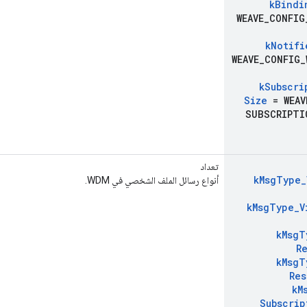
k
Bindi
WEAVE
_
CONFIG
k
Notifi
WEAVE
_
CONFIG
_
k
Subscri
Size
= WEAV
SUBSCRIPTI
تعداد
k
Msg
Type
_
أنواع رسائل الملف الشخصي في WDM.
k
Msg
Type
_
V
k
Msg
T
R
k
Msg
T
Res
k
M
Subscrip