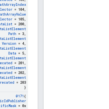
ath
Array
Index
lector
= 104
,
Path
Array
Value
lector
= 105
,
ata
List
= 200
,
ta
List
Element
Path
= 3
,
ta
List
Element
Version
= 4
,
ta
List
Element
Data
= 5
,
ta
List
Element
ecated
= 201
,
ta
List
Element
ecated
= 202
,
ta
List
Element
recated
= 203
}
@171
{
ic
Id
Publisher
cific
Mask
= 0x