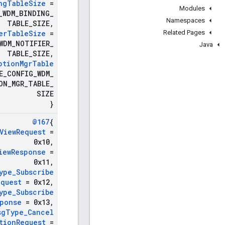
ng
Table
Size
=
Modules
_
WDM
_
BINDING
_
Namespaces
TABLE
_
SIZE
,
Related Pages
er
Table
Size
=
WDM
_
NOTIFIER
_
Java
TABLE
_
SIZE
,
ption
Mgr
Table
E
_
CONFIG
_
WDM
_
ON
_
MGR
_
TABLE
_
SIZE
}
@167
{
View
Request
=
0x10
,
iew
Response
=
0x11
,
ype
_
Subscribe
equest
= 0x12
,
ype
_
Subscribe
ponse
= 0x13
,
sg
Type
_
Cancel
tion
Request
=