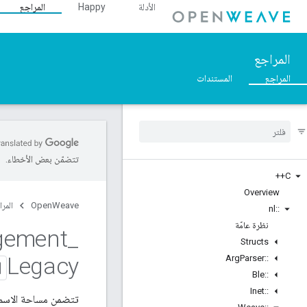
الأدلة
Happy
المراجع
المراجع
المراجع
المستندات
تتضمّن بعض الأخطاء.
C++
Overview
OpenWeave
المرا
nl
::
نظرة عامّة
gement
_
Structs
Legacy
Arg
Parser
::
Ble
::
Inet
::