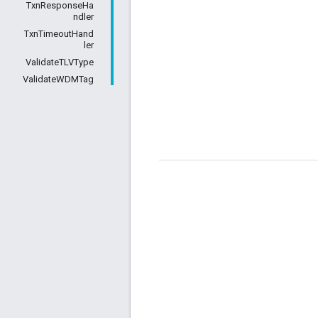
TxnResponseHa
ndler
TxnTimeoutHand
ler
ValidateTLVType
ValidateWDMTag