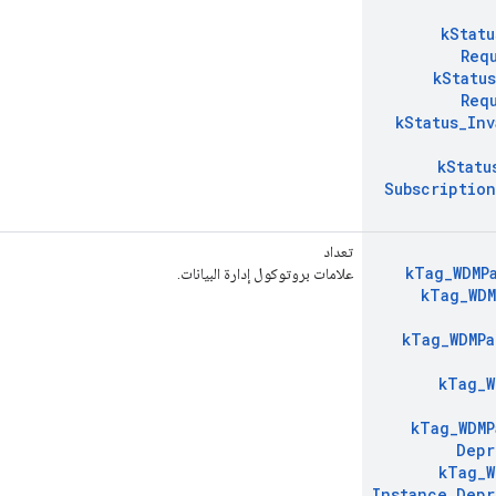
k
Statu
Req
k
Status
Req
k
Status
_
Inv
k
Statu
Subscription
تعداد
k
Tag
_
WDMP
علامات بروتوكول إدارة البيانات.
k
Tag
_
WDM
k
Tag
_
WDMPa
k
Tag
_
W
k
Tag
_
WDMP
Depr
k
Tag
_
W
Instance
_
Depr