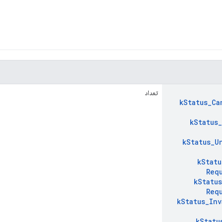
تعداد
k
Status
_
Ca
k
Status
_
k
Status
_
U
k
Statu
Req
k
Status
Req
k
Status
_
Inv
k
Statu