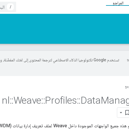
المراجع
/
تستخدم Google تكنولوجيا الذكاء الاصطناعي لترجمة المحتوى إلى لغتك المفضّلة، 
جع
nl
::
Weave
::
Profiles
::
Data
Mana