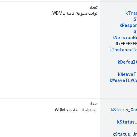
تعداد
k
Tra
ثوابت متنوعة خاصة بـ WDM.
S
k
Respo
S
k
Version
N
0x
FFFFFF
k
Instance
I
k
Defaul
k
Weave
T
k
Weave
TLVC
تعداد
k
Status
_
Ca
رموز الحالة الخاصة بـ WDM.
k
Status
_
k
Status
_
U