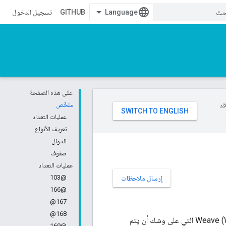
GITHUB
تسجيل الدخول
على هذه الصفحة
وقد
ملخّص
عمليات التعداد
تعريف الأنواع
الدوال
صفوف
عمليات التعداد
@103
إرسال ملاحظات
@166
167@
168@
تتضمن مساحة الاسم هذه جميع الواجهات الموجودة داخل Weave لملف تعريف إدارة بيانات Weave (WDM) التي على وشك أن يتم
@169