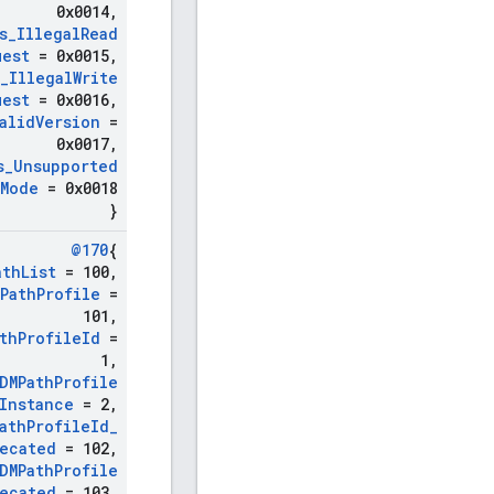
0x0014
,
s
_
Illegal
Read
uest
= 0x0015
,
_
Illegal
Write
uest
= 0x0016
,
alid
Version
=
0x0017
,
s
_
Unsupported
Mode
= 0x0018
}
@170
{
ath
List
= 100
,
Path
Profile
=
101
,
th
Profile
Id
=
1
,
DMPath
Profile
Instance
= 2
,
ath
Profile
Id
_
ecated
= 102
,
DMPath
Profile
ecated
= 103
,