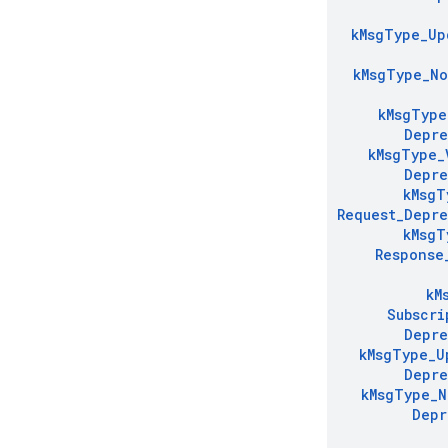
k
Msg
Type
_
Up
k
Msg
Type
_
No
k
Msg
Type
Depre
k
Msg
Type
_
Depre
k
Msg
T
Request
_
Depre
k
Msg
T
Response
k
M
Subscri
Depre
k
Msg
Type
_
U
Depre
k
Msg
Type
_
N
Depr