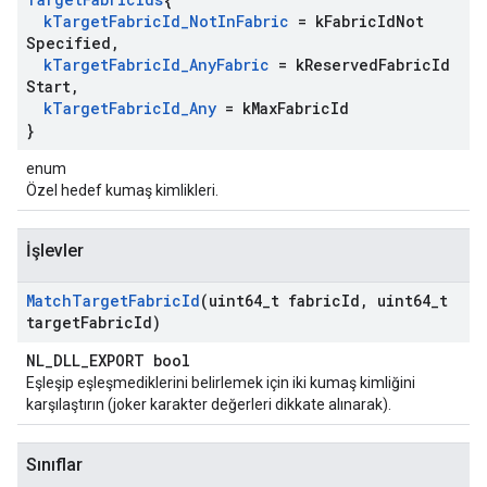
k
Target
Fabric
Id
_
Not
In
Fabric
= k
Fabric
Id
Not
Specified
,
k
Target
Fabric
Id
_
Any
Fabric
= k
Reserved
Fabric
Id
Start
,
k
Target
Fabric
Id
_
Any
= k
Max
Fabric
Id
}
enum
Özel hedef kumaş kimlikleri.
İşlevler
Match
Target
Fabric
Id
(uint64
_
t fabric
Id
,
uint64
_
t
target
Fabric
Id)
NL_DLL_EXPORT bool
Eşleşip eşleşmediklerini belirlemek için iki kumaş kimliğini
karşılaştırın (joker karakter değerleri dikkate alınarak).
Sınıflar