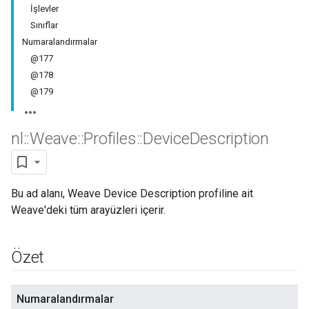
İşlevler
Sınıflar
Numaralandırmalar
@177
@178
@179
nl
::
Weave
::
Profiles
::
Device
Description
Bu ad alanı, Weave Device Description profiline ait
Weave'deki tüm arayüzleri içerir.
Özet
Numaralandırmalar