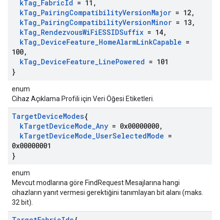
k
Tag
_
Fabric
Id
= 11
,
k
Tag
_
Pairing
Compatibility
Version
Major
= 12
,
k
Tag
_
Pairing
Compatibility
Version
Minor
= 13
,
k
Tag
_
Rendezvous
Wi
Fi
ESSIDSuffix
= 14
,
k
Tag
_
Device
Feature
_
Home
Alarm
Link
Capable
=
100
,
k
Tag
_
Device
Feature
_
Line
Powered
= 101
}
enum
Cihaz Açıklama Profili için Veri Öğesi Etiketleri.
Target
Device
Modes
{
k
Target
Device
Mode
_
Any
= 0x00000000
,
k
Target
Device
Mode
_
User
Selected
Mode
=
0x00000001
}
enum
Mevcut modlarına göre FindRequest Mesajlarına hangi
cihazların yanıt vermesi gerektiğini tanımlayan bit alanı (maks.
32 bit).
Target
Fabric
Ids
{