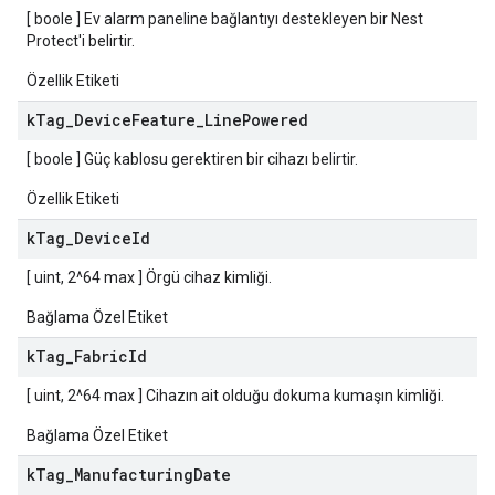
[ boole ] Ev alarm paneline bağlantıyı destekleyen bir Nest
Protect'i belirtir.
Özellik Etiketi
k
Tag
_
Device
Feature
_
Line
Powered
[ boole ] Güç kablosu gerektiren bir cihazı belirtir.
Özellik Etiketi
k
Tag
_
Device
Id
[ uint, 2^64 max ] Örgü cihaz kimliği.
Bağlama Özel Etiket
k
Tag
_
Fabric
Id
[ uint, 2^64 max ] Cihazın ait olduğu dokuma kumaşın kimliği.
Bağlama Özel Etiket
k
Tag
_
Manufacturing
Date