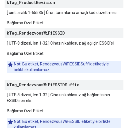
k
Tag
_
Product
Revision
[ uint, aralık 1-65535 ] Ürün tanımlama amaçlı kod düzeltmesi.
Bağlama Özel Etiket
k
Tag
_
Rendezvous
Wi
Fi
ESSID
[ UTF-8 dizesi, len 1-32 ] Cihazın kablosuz ağ ağ için ESSID'si.
Bağlama Özel Etiket.
Not:
Bu etiket, RendezvousWiFiESSIDSuffix etiketiyle
birlikte kullanılamaz.
k
Tag
_
Rendezvous
Wi
Fi
ESSIDSuffix
[ UTF-8 dizesi, len 1-32 ] Cihazın kablosuz ağ bağlantısının
ESSID son eki.
Bağlama Özel Etiket.
Not:
Bu etiket, RendezvousWiFiESSID etiketiyle birlikte
kullanılamaz.