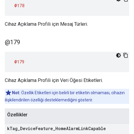
@178
Cihaz Açıklama Profili için Mesaj Türleri.
@179
@179
Cihaz Açıklama Profili için Veri Öğesi Etiketleri.
Not:
Özellik Etiketleri için belirli bir etiketin olmaması, cihazın
ilişkilendirilen özelliği desteklemediğini gösterir.
Özellikler
k
Tag
_
Device
Feature
_
Home
Alarm
Link
Capable