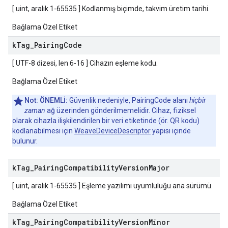
[ uint, aralık 1-65535 ] Kodlanmış biçimde, takvim üretim tarihi.
Bağlama Özel Etiket
k
Tag
_
Pairing
Code
[ UTF-8 dizesi, len 6-16 ] Cihazın eşleme kodu.
Bağlama Özel Etiket
Not:
ÖNEMLİ:
Güvenlik nedeniyle, PairingCode alanı
hiçbir
zaman
ağ üzerinden gönderilmemelidir. Cihaz, fiziksel
olarak cihazla ilişkilendirilen bir veri etiketinde (ör. QR kodu)
kodlanabilmesi için
WeaveDeviceDescriptor
yapısı içinde
bulunur.
k
Tag
_
Pairing
Compatibility
Version
Major
[ uint, aralık 1-65535 ] Eşleme yazılımı uyumluluğu ana sürümü.
Bağlama Özel Etiket
k
Tag
_
Pairing
Compatibility
Version
Minor