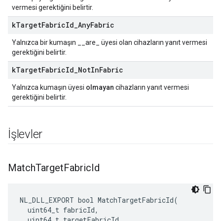
vermesi gerektiğini belirtir.
k
Target
Fabric
Id
_
Any
Fabric
Yalnızca bir kumaşın __are_ üyesi olan cihazların yanıt vermesi
gerektiğini belirtir.
k
Target
Fabric
Id
_
Not
In
Fabric
Yalnızca kumaşın üyesi
olmayan
cihazların yanıt vermesi
gerektiğini belirtir.
İşlevler
Match
Target
Fabric
Id
NL_DLL_EXPORT bool MatchTargetFabricId(

  uint64_t fabricId,

  uint64_t targetFabricId
