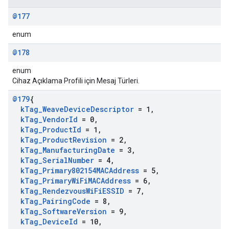
@177
enum
@178
enum
Cihaz Açıklama Profili için Mesaj Türleri.
@179
{
k
Tag
_
Weave
Device
Descriptor
= 1
,
k
Tag
_
Vendor
Id
= 0
,
k
Tag
_
Product
Id
= 1
,
k
Tag
_
Product
Revision
= 2
,
k
Tag
_
Manufacturing
Date
= 3
,
k
Tag
_
Serial
Number
= 4
,
k
Tag
_
Primary802154MACAddress
= 5
,
k
Tag
_
Primary
Wi
Fi
MACAddress
= 6
,
k
Tag
_
Rendezvous
Wi
Fi
ESSID
= 7
,
k
Tag
_
Pairing
Code
= 8
,
k
Tag
_
Software
Version
= 9
,
k
Tag
_
Device
Id
= 10
,