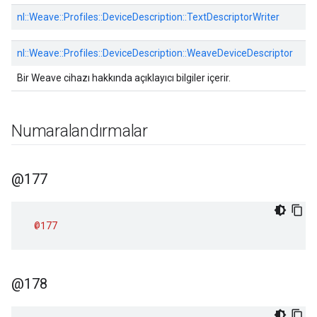
nl::
Weave::
Profiles::
DeviceDescription::
TextDescriptorWriter
nl::
Weave::
Profiles::
DeviceDescription::
WeaveDeviceDescriptor
Bir Weave cihazı hakkında açıklayıcı bilgiler içerir.
Numaralandırmalar
@177
@177
@178