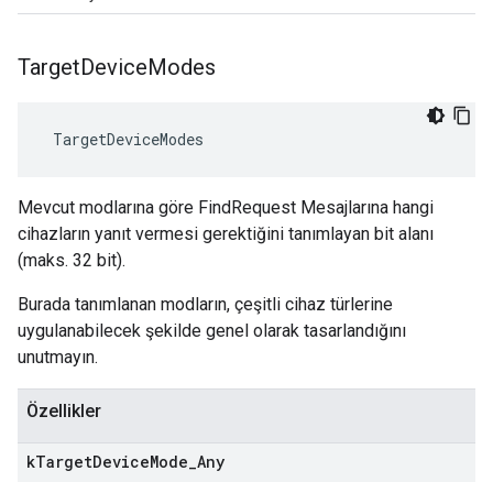
Target
Device
Modes
 TargetDeviceModes
Mevcut modlarına göre FindRequest Mesajlarına hangi
cihazların yanıt vermesi gerektiğini tanımlayan bit alanı
(maks. 32 bit).
Burada tanımlanan modların, çeşitli cihaz türlerine
uygulanabilecek şekilde genel olarak tasarlandığını
unutmayın.
Özellikler
k
Target
Device
Mode
_
Any