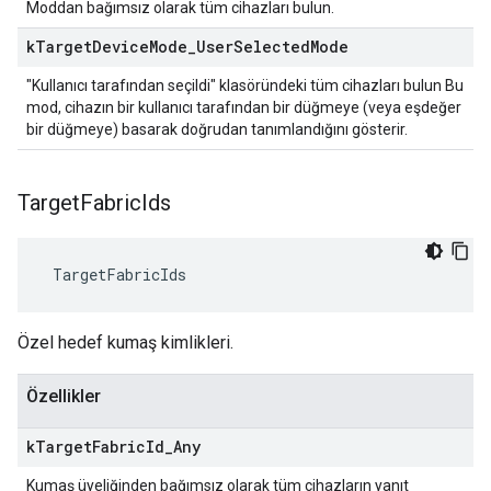
Moddan bağımsız olarak tüm cihazları bulun.
k
Target
Device
Mode
_
User
Selected
Mode
"Kullanıcı tarafından seçildi" klasöründeki tüm cihazları bulun Bu
mod, cihazın bir kullanıcı tarafından bir düğmeye (veya eşdeğer
bir düğmeye) basarak doğrudan tanımlandığını gösterir.
Target
Fabric
Ids
 TargetFabricIds
Özel hedef kumaş kimlikleri.
Özellikler
k
Target
Fabric
Id
_
Any
Kumaş üyeliğinden bağımsız olarak tüm cihazların yanıt