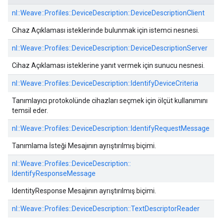
nl::
Weave::
Profiles::
DeviceDescription::
DeviceDescriptionClient
Cihaz Açıklaması isteklerinde bulunmak için istemci nesnesi.
nl::
Weave::
Profiles::
DeviceDescription::
DeviceDescriptionServer
Cihaz Açıklaması isteklerine yanıt vermek için sunucu nesnesi.
nl::
Weave::
Profiles::
DeviceDescription::
IdentifyDeviceCriteria
Tanımlayıcı protokolünde cihazları seçmek için ölçüt kullanımını
temsil eder.
nl::
Weave::
Profiles::
DeviceDescription::
IdentifyRequestMessage
Tanımlama İsteği Mesajının ayrıştırılmış biçimi.
nl::
Weave::
Profiles::
DeviceDescription::
IdentifyResponseMessage
IdentityResponse Mesajının ayrıştırılmış biçimi.
nl::
Weave::
Profiles::
DeviceDescription::
TextDescriptorReader