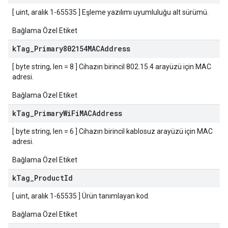
[ uint, aralık 1-65535 ] Eşleme yazılımı uyumluluğu alt sürümü.
Bağlama Özel Etiket
k
Tag
_
Primary802154MACAddress
[ byte string, len = 8 ] Cihazın birincil 802.15.4 arayüzü için MAC
adresi.
Bağlama Özel Etiket
k
Tag
_
Primary
Wi
Fi
MACAddress
[ byte string, len = 6 ] Cihazın birincil kablosuz arayüzü için MAC
adresi.
Bağlama Özel Etiket
k
Tag
_
Product
Id
[ uint, aralık 1-65535 ] Ürün tanımlayan kod.
Bağlama Özel Etiket