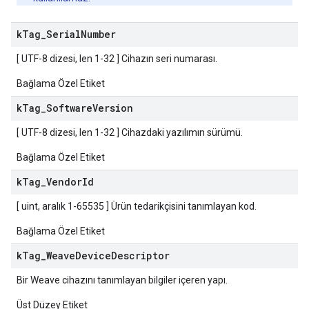
k
Tag
_
Serial
Number
[ UTF-8 dizesi, len 1-32 ] Cihazın seri numarası.
Bağlama Özel Etiket
k
Tag
_
Software
Version
[ UTF-8 dizesi, len 1-32 ] Cihazdaki yazılımın sürümü.
Bağlama Özel Etiket
k
Tag
_
Vendor
Id
[ uint, aralık 1-65535 ] Ürün tedarikçisini tanımlayan kod.
Bağlama Özel Etiket
k
Tag
_
Weave
Device
Descriptor
Bir Weave cihazını tanımlayan bilgiler içeren yapı.
Üst Düzey Etiket