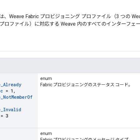
Weave Fabric プロビジョニング プロファイル（3 つの W
のプロファイル）に対応する Weave 内のすべてのインターフ
enum
e
_
Already
Fabric プロビジョニングのステータス コード。
ic
= 1
,
e
_
Not
Member
Of
e
_
Invalid
= 3
enum
Fabric プロビジョニングのメッセージ タイプ。