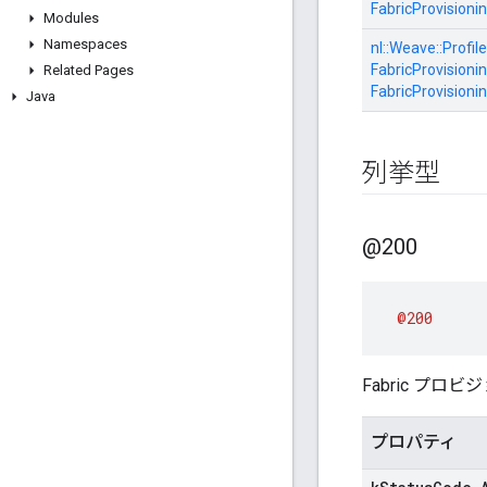
FabricProvisioni
Modules
Namespaces
nl::
Weave::
Profile
FabricProvisionin
Related Pages
FabricProvisioni
Java
列挙型
@200
@200
Fabric プ
プロパティ