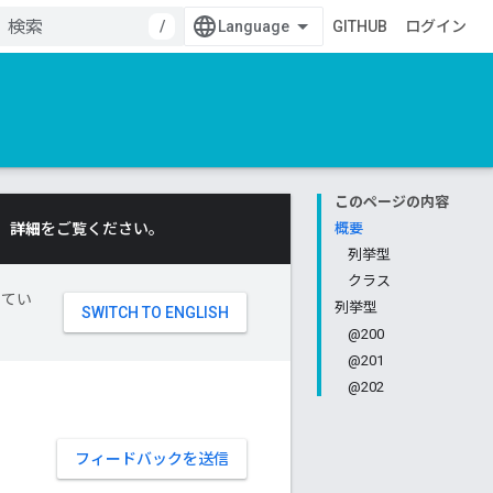
/
GITHUB
ログイン
このページの内容
。
詳細
をご覧ください。
概要
列挙型
クラス
してい
列挙型
@200
@201
@202
フィードバックを送信