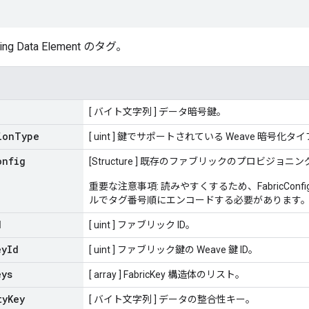
oning Data Element のタグ。
[ バイト文字列 ] データ暗号鍵。
ion
Type
[ uint ] 鍵でサポートされている Weave 暗号化タ
onfig
[Structure ] 既存のファブリックのプロビジョ
重要な注意事項: 読みやすくするため、FabricCon
ルでタグ番号順にエンコードする必要があります
d
[ uint ] ファブリック ID。
ey
Id
[ uint ] ファブリック鍵の Weave 鍵 ID。
eys
[ array ] FabricKey 構造体のリスト。
ty
Key
[ バイト文字列 ] データの整合性キー。