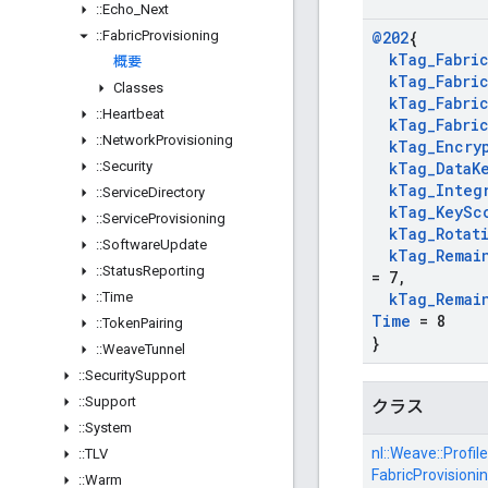
::
Echo
_
Next
::
Fabric
Provisioning
@202
{
k
Tag
_
Fabri
概要
k
Tag
_
Fabri
Classes
k
Tag
_
Fabri
::
Heartbeat
k
Tag
_
Fabri
::
Network
Provisioning
k
Tag
_
Encry
::
Security
k
Tag
_
Data
K
k
Tag
_
Integ
::
Service
Directory
k
Tag
_
Key
Sc
::
Service
Provisioning
k
Tag
_
Rotat
::
Software
Update
k
Tag
_
Remai
::
Status
Reporting
= 7
,
::
Time
k
Tag
_
Remai
Time
= 8
::
Token
Pairing
}
::
Weave
Tunnel
::
Security
Support
::
Support
クラス
::
System
nl::
Weave::
Profile
::
TLV
FabricProvisionin
::
Warm