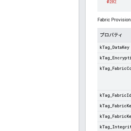
@202
Fabric Provisi
プロパティ
k
Tag
_
Data
Key
k
Tag
_
Encrypt
k
Tag
_
Fabric
C
k
Tag
_
Fabric
I
k
Tag
_
Fabric
K
k
Tag
_
Fabric
K
k
Tag
_
Integri