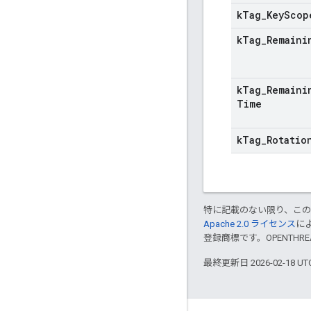
k
Tag
_
Key
Scop
k
Tag
_
Remaini
k
Tag
_
Remaini
Time
k
Tag
_
Rotatio
特に記載のない限り、こ
Apache 2.0 ライセンス
に
登録商標です。OPENTHR
最終更新日 2026-02-18 U