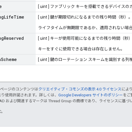
e
[ uint ] ファブリック キーを搭載できるデバイ
ng
Life
Time
[ uint ] 鍵が期限切れになるまでの残り時間（秒）
ライフタイムが無期限であるか、適用されない場
ng
Reserved
[ uint ] キーが使用可能になるまでの残り時間（秒
キーをすぐに使用できる場合は存在しません。
n
Scheme
[ uint ] 鍵のローテーション スキームを識別する列
のページのコンテンツは
クリエイティブ・コモンズの表示 4.0 ライセンス
によ
より使用許諾されます。詳しくは、
Google Developers サイトのポリシー
をご覧
EAD および関連するマークは Thread Group の商標であり、ライセンスに
TC。