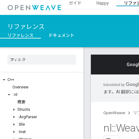
ガイド
Happy
リファ
リファレンス
リファレンス
ドキュメント
Goo
C++
Overview
ます。AI 翻訳
::
nl
概要
Structs
OpenWeave
リ
::
Arg
Parser
nl
::
Wea
::
Ble
::
Inet