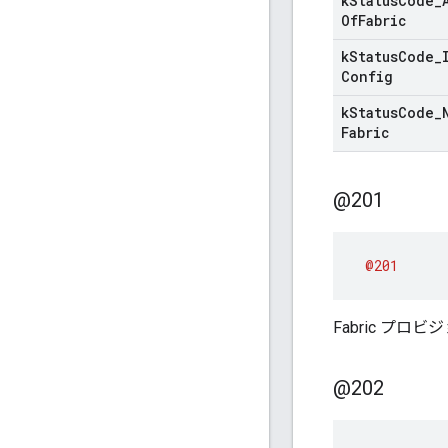
k
Status
Code
_
Of
Fabric
k
Status
Code
_
Config
k
Status
Code
_
Fabric
@201
@201
Fabric プ
@202