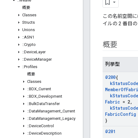
::
Weave
概要
Classes
この名前空間には、
Structs
イルの 2 番目
Unions
::
ASN1
概要
::
Crypto
::
Device
Layer
::
Device
Manager
列挙型
::
Profiles
概要
@200
{
Classes
k
Status
Cod
::
BDX
_
Current
Member
Of
Fabr
k
Status
Cod
::
BDX
_
Development
Fabric
= 2
,
::
Bulk
Data
Transfer
k
Status
Cod
::
Data
Management
_
Current
Fabric
Config
::
Data
Management
_
Legacy
}
::
Device
Control
@201
::
Device
Description