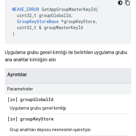
WEAVE_ERROR
 GetAppGroupMasterKeyId(

  uint32_t groupGlobalId,

GroupKeyStoreBase
 *groupKeyStore,

  uint32_t & groupMasterKeyId

)
Uygulama grubu genel kimliği ile belirtilen uygulama grubu
ana anahtar kimliğini alın.
Ayrıntılar
Parametreler
[in] group
Global
Id
Uygulama grubu genel kimliği.
[in] group
Key
Store
Grup anahtarı deposu nesnesinin işaretçisi.