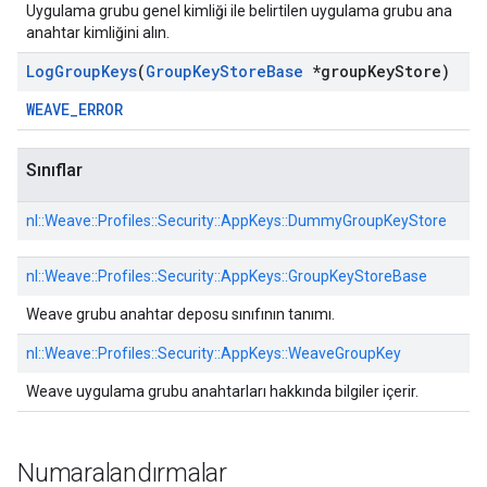
Uygulama grubu genel kimliği ile belirtilen uygulama grubu ana
anahtar kimliğini alın.
Log
Group
Keys
(
Group
Key
Store
Base
*group
Key
Store)
WEAVE_ERROR
Sınıflar
nl::
Weave::
Profiles::
Security::
AppKeys::
DummyGroupKeyStore
nl::
Weave::
Profiles::
Security::
AppKeys::
GroupKeyStoreBase
Weave grubu anahtar deposu sınıfının tanımı.
nl::
Weave::
Profiles::
Security::
AppKeys::
WeaveGroupKey
Weave uygulama grubu anahtarları hakkında bilgiler içerir.
Numaralandırmalar