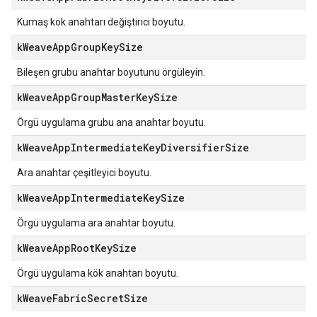
Kumaş kök anahtarı değiştirici boyutu.
k
Weave
App
Group
Key
Size
Bileşen grubu anahtar boyutunu örgüleyin.
k
Weave
App
Group
Master
Key
Size
Örgü uygulama grubu ana anahtar boyutu.
k
Weave
App
Intermediate
Key
Diversifier
Size
Ara anahtar çeşitleyici boyutu.
k
Weave
App
Intermediate
Key
Size
Örgü uygulama ara anahtar boyutu.
k
Weave
App
Root
Key
Size
Örgü uygulama kök anahtarı boyutu.
k
Weave
Fabric
Secret
Size