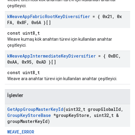
çeşitleyici.
k
Weave
App
Fabric
Root
Key
Diversifier
= { 0x21
,
0x
FA
,
0x8F
,
0x6A }[]
const uint8_t
Weave kumaş kök anahtarı türevi için kullanılan anahtar
çeşitleyici.
k
Weave
App
Intermediate
Key
Diversifier
= { 0x
BC
,
0x
AA
,
0x95
,
0x
AD }[]
const uint8_t
Weave ara anahtar türevi için kullanılan anahtar çeşitleyici.
İşlevler
Get
App
Group
Master
Key
Id
(uint32
_
t group
Global
Id
,
Group
Key
Store
Base
*group
Key
Store
,
uint32
_
t &
group
Master
Key
Id)
WEAVE_ERROR