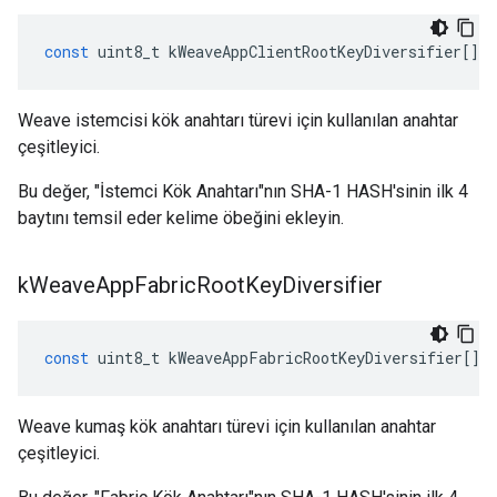
const
uint8_t
kWeaveAppClientRootKeyDiversifier
[]
=
Weave istemcisi kök anahtarı türevi için kullanılan anahtar
çeşitleyici.
Bu değer, "İstemci Kök Anahtarı"nın SHA-1 HASH'sinin ilk 4
baytını temsil eder kelime öbeğini ekleyin.
k
Weave
App
Fabric
Root
Key
Diversifier
const
uint8_t
kWeaveAppFabricRootKeyDiversifier
[]
Weave kumaş kök anahtarı türevi için kullanılan anahtar
çeşitleyici.