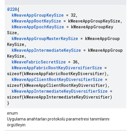
@220
{
k
Weave
App
Group
Key
Size
= 32
,
k
Weave
App
Root
Key
Size
= k
Weave
App
Group
Key
Size
,
k
Weave
App
Epoch
Key
Size
= k
Weave
App
Group
Key
Size
,
k
Weave
App
Group
Master
Key
Size
= k
Weave
App
Group
Key
Size
,
k
Weave
App
Intermediate
Key
Size
= k
Weave
App
Group
Key
Size
,
k
Weave
Fabric
Secret
Size
= 36
,
k
Weave
App
Fabric
Root
Key
Diversifier
Size
=
sizeof(
k
Weave
App
Fabric
Root
Key
Diversifier)
,
k
Weave
App
Client
Root
Key
Diversifier
Size
=
sizeof(
k
Weave
App
Client
Root
Key
Diversifier)
,
k
Weave
App
Intermediate
Key
Diversifier
Size
=
sizeof(
k
Weave
App
Intermediate
Key
Diversifier)
}
enum
Uygulama anahtarları protokolü parametresi tanımlarını
örgütleyin.