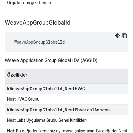
Örgü kumaş gizli beden.
Weave
App
Group
Global
Id
 WeaveAppGroupGlobalId
Weave Application Group Global IDs (AGGID).
Özellikler
k
Weave
App
Group
Global
Id
_
Nest
HVAC
Nest HVAC Grubu.
k
Weave
App
Group
Global
Id
_
Nest
Physical
Access
Nest Labs Uygulama Grubu Genel Kimlikleri.
Not:
Bu değerleri kendiniz ayırmaya çalışmayın. Bu değerler Nest L