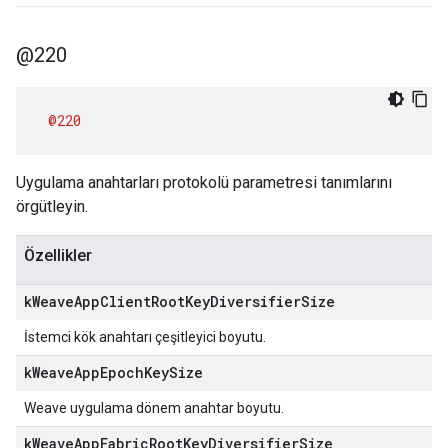
@220
@220
Uygulama anahtarları protokolü parametresi tanımlarını
örgütleyin.
Özellikler
k
Weave
App
Client
Root
Key
Diversifier
Size
İstemci kök anahtarı çeşitleyici boyutu.
k
Weave
App
Epoch
Key
Size
Weave uygulama dönem anahtar boyutu.
k
Weave
App
Fabric
Root
Key
Diversifier
Size