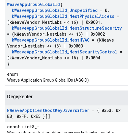
Weave
App
Group
Global
Id
{
k
Weave
App
Group
Global
Id
_
Unspecified
= 0
,
k
Weave
App
Group
Global
Id
_
Nest
Physical
Access
=
(k
Weave
Vendor
_
Nest
Labs << 16)
|
0x0001
,
k
Weave
App
Group
Global
Id
_
Nest
Structure
Security
= (k
Weave
Vendor
_
Nest
Labs << 16)
|
0x0002
,
k
Weave
App
Group
Global
Id
_
Nest
HVAC
= (k
Weave
Vendor
_
Nest
Labs << 16)
|
0x0003
,
k
Weave
App
Group
Global
Id
_
Nest
Security
Control
=
(k
Weave
Vendor
_
Nest
Labs << 16)
|
0x0004
}
enum
Weave Application Group Global IDs (AGGID).
Değişkenler
k
Weave
App
Client
Root
Key
Diversifier
= { 0x53
,
0x
E3
,
0x
FF
,
0x
E5 }[]
const uint8_t
Weave istemcisi kök anahtarı türevi için kullanılan anahtar