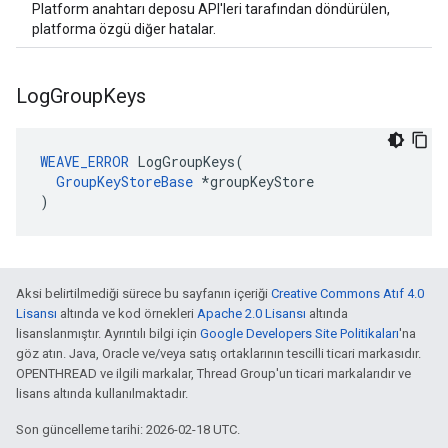
Platform anahtarı deposu API'leri tarafından döndürülen,
platforma özgü diğer hatalar.
Log
Group
Keys
WEAVE_ERROR
 LogGroupKeys(

GroupKeyStoreBase
 *groupKeyStore

)
Aksi belirtilmediği sürece bu sayfanın içeriği
Creative Commons Atıf 4.0
Lisansı
altında ve kod örnekleri
Apache 2.0 Lisansı
altında
lisanslanmıştır. Ayrıntılı bilgi için
Google Developers Site Politikaları
'na
göz atın. Java, Oracle ve/veya satış ortaklarının tescilli ticari markasıdır.
OPENTHREAD ve ilgili markalar, Thread Group'un ticari markalarıdır ve
lisans altında kullanılmaktadır.
Son güncelleme tarihi: 2026-02-18 UTC.