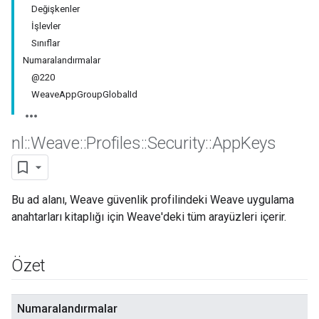
Değişkenler
İşlevler
Sınıflar
Numaralandırmalar
@220
WeaveAppGroupGlobalId
nl
::
Weave
::
Profiles
::
Security
::
App
Keys
Bu ad alanı, Weave güvenlik profilindeki Weave uygulama
anahtarları kitaplığı için Weave'deki tüm arayüzleri içerir.
Özet
Numaralandırmalar