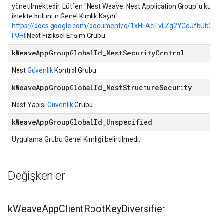
yönetilmektedir. Lütfen "Nest Weave: Nest Application Group"u kulla
istekte bulunun Genel Kimlik Kaydı"
https://docs.google.com/document/d/1xHLAcTvLZg2YGoJfbUb2
PJHI
.Nest Fiziksel Erişim Grubu.
k
Weave
App
Group
Global
Id
_
Nest
Security
Control
Nest
Güvenlik
Kontrol Grubu.
k
Weave
App
Group
Global
Id
_
Nest
Structure
Security
Nest Yapısı
Güvenlik
Grubu.
k
Weave
App
Group
Global
Id
_
Unspecified
Uygulama Grubu Genel Kimliği belirtilmedi.
Değişkenler
k
Weave
App
Client
Root
Key
Diversifier