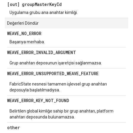
[out] group
Master
Key
Id
Uygulama grubu ana anahtar kimliği.
Değerleri Döndür
WEAVE
_
NO
_
ERROR
Başarıya merhaba.
WEAVE
_
ERROR
_
INVALID
_
ARGUMENT
Grup anahtarı deposunun işaretçisi sağlanmazsa.
WEAVE
_
ERROR
_
UNSUPPORTED
_
WEAVE
_
FEATURE
FabricState nesnesi tamamen işlevsel grup anahtarı
deposuyla başlatılmadıysa.
WEAVE
_
ERROR
_
KEY
_
NOT
_
FOUND
Belirtilen global kimliğe sahip bir grup anahtarı, platform
anahtarı deposunda bulunamazsa.
other