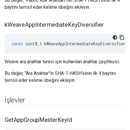
Bu değer, "Fabric Kök Anahtarı"nın SHA-1 HASH'sinin ilk 4
baytını temsil eder kelime öbeğini ekleyin.
k
Weave
App
Intermediate
Key
Diversifier
const
uint8_t
kWeaveAppIntermediateKeyDiversifier
[
Weave ara anahtar türevi için kullanılan anahtar çeşitleyici.
Bu değer, "Ara Anahtar"ın SHA-1 HASH'sinin ilk 4 baytını
temsil eder kelime öbeğini ekleyin.
İşlevler
Get
App
Group
Master
Key
Id