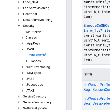
const uint8
_
::
Echo
_
Next
*intermediat
::
Fabric
Provisioning
uint16
_
t int
::
Heartbeat
Len)
::
Network
Provisioning
Encode
CASECe
::
Security
Info
(
TLVWrit
खास जानकारी
const uint8
_
Classes
uint16
_
t enti
::
App
Keys
const uint8
_
::
CASE
*intermediat
uint16
_
t int
खास जानकारी
Len)
Classes
::
Cert
Provisioning
::
Key
Export
क्लास
::
PASE
::
Passcodes
nl::
Weave::
Profile
BeginSessionCo
::
TAKE
::
Service
Directory
nl::
Weave::
Profile
::
Service
Provisioning
BeginSessionRe
::
Software
Update