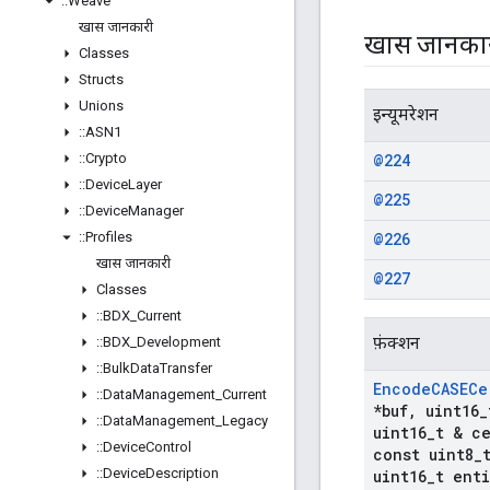
::
Weave
खास जानकारी
खास जानका
Classes
Structs
Unions
इन्यूमरेशन
::
ASN1
::
Crypto
@224
::
Device
Layer
@225
::
Device
Manager
::
Profiles
@226
खास जानकारी
@227
Classes
::
BDX
_
Current
फ़ंक्शन
::
BDX
_
Development
::
Bulk
Data
Transfer
Encode
CASECe
::
Data
Management
_
Current
*buf
,
uint16
_
::
Data
Management
_
Legacy
uint16
_
t & c
::
Device
Control
const uint8
_
::
Device
Description
uint16
_
t enti