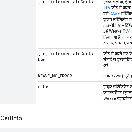
[in] intermediate
Certs
इसके अलावा, ऐसा ब
TLV
कोड में बदला 
उसे
CASE
सर्टिफ़ि
जुलते सर्टिफ़िकेट
इंटरमीडिएट सर्टिफ़
इसे Weave
TLV
फ
दिया गया है, तो ज
वाले स्ट्रक्चर में, 
[in] intermediate
Certs
कोड में बदले गए इंट
Len
लंबाई या इंटरमीडि
अरे.
WEAVE
_
NO
_
ERROR
अगर कार्रवाई पूरी 
other
इनपुट सर्टिफ़िकेट
जानकारी के स्ट्रक्च
Weave गड़बड़ी क
Cert
Info