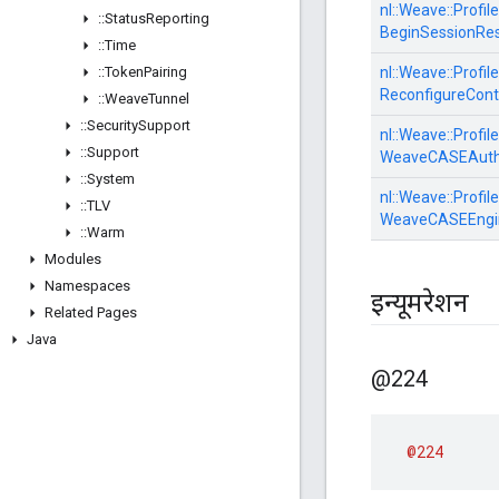
nl::
Weave::
Profile
::
Status
Reporting
BeginSessionRe
::
Time
::
Token
Pairing
nl::
Weave::
Profile
ReconfigureCont
::
Weave
Tunnel
::
Security
Support
nl::
Weave::
Profile
::
Support
WeaveCASEAuth
::
System
nl::
Weave::
Profile
::
TLV
WeaveCASEEngi
::
Warm
Modules
Namespaces
इन्यूमरेशन
Related Pages
Java
@224
@224