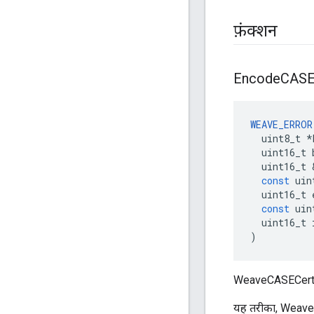
फ़ंक्शन
Encode
CASE
WEAVE_ERROR
uint8_t
*
uint16_t
uint16_t
const
uin
uint16_t
const
uin
uint16_t
)
WeaveCASECerti
यह तरीका, Weav