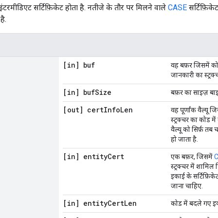
रमीडिएट सर्टिफ़िकेट होता है. नतीजे के तौर पर मिलने वाले
CASE
सर्टिफ़िके
है.
[in] buf
वह बफ़र जिसमें को
जानकारी का स्ट्रक
[in] buf
Size
बफ़र का साइज़ बाइट
[out] cert
Info
Len
वह पूर्णांक वैल्यू ज
स्ट्रक्चर का कोड 
वैल्यू को सिर्फ़ त
हो जाता है.
[in] entity
Cert
एक बफ़र, जिसमें
स्ट्रक्चर में शामिल
इकाई के सर्टिफ़ि
जाना चाहिए.
[in] entity
Cert
Len
कोड में बदले गए इक