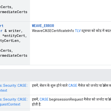
t
e
Certs
,
ermediate
Certs
rt
WEAVE_ERROR
er
& writer
,
WeaveCASECertificateInfo
TLV
स्ट्रक्चर को कोड में बदल
t *entity
Cert
,
ty
Cert
Len
,
t
e
Certs
,
ermediate
Certs
s::
Security::
CASE::
इसमें, सेशन के शुरू होने वाले
CASE
मैसेज को जनरेट या प्रोसेस क
ntext
s::
Security::
CASE::
इसमें,
CASE
beginsessionRequest मैसेज को जनरेट या प्रोसेस
questContext
होती है.