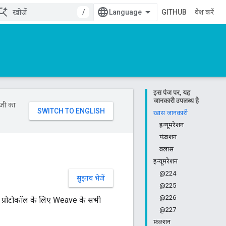
/
GITHUB
प्रवेश करें
इस पेज पर, यह
जानकारी उपलब्ध है
ॉजी का
खास जानकारी
इन्यूमरेशन
फ़ंक्शन
क्लास
इन्यूमरेशन
@224
सुझाव भेजें
@225
@226
) प्रोटोकॉल के लिए Weave के सभी
@227
फ़ंक्शन