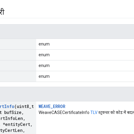
री
enum
enum
enum
enum
rt
Info
(uint8
_
t
WEAVE_ERROR
t buf
Size
,
WeaveCASECertificateInfo
TLV
स्ट्रक्चर को कोड में बदल
ert
Info
Len
,
t *entity
Cert
,
ty
Cert
Len
,