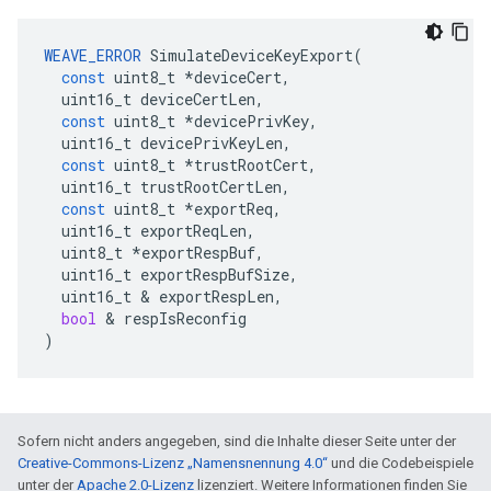
WEAVE_ERROR
SimulateDeviceKeyExport
(
const
uint8_t
*
deviceCert
,
uint16_t
deviceCertLen
,
const
uint8_t
*
devicePrivKey
,
uint16_t
devicePrivKeyLen
,
const
uint8_t
*
trustRootCert
,
uint16_t
trustRootCertLen
,
const
uint8_t
*
exportReq
,
uint16_t
exportReqLen
,
uint8_t
*
exportRespBuf
,
uint16_t
exportRespBufSize
,
uint16_t
&
exportRespLen
,
bool
&
respIsReconfig
)
Sofern nicht anders angegeben, sind die Inhalte dieser Seite unter der
Creative-Commons-Lizenz „Namensnennung 4.0“
und die Codebeispiele
unter der
Apache 2.0-Lizenz
lizenziert. Weitere Informationen finden Sie