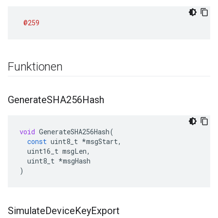
@259
Funktionen
Generate
SHA256Hash
void
GenerateSHA256Hash
(
const
uint8_t
*
msgStart
,
uint16_t
msgLen
,
uint8_t
*
msgHash
)
Simulate
Device
Key
Export