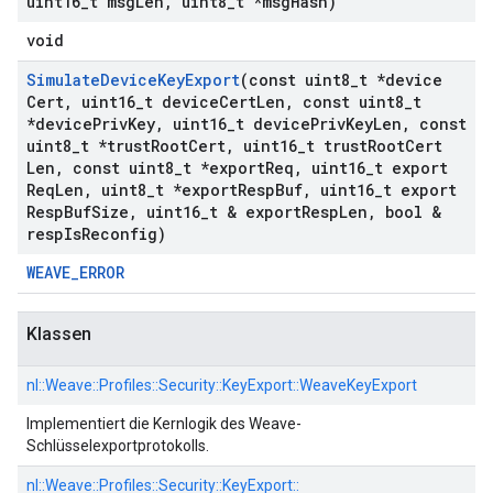
uint16
_
t msg
Len
,
uint8
_
t *msg
Hash)
void
Simulate
Device
Key
Export
(const uint8
_
t *device
Cert
,
uint16
_
t device
Cert
Len
,
const uint8
_
t
*device
Priv
Key
,
uint16
_
t device
Priv
Key
Len
,
const
uint8
_
t *trust
Root
Cert
,
uint16
_
t trust
Root
Cert
Len
,
const uint8
_
t *export
Req
,
uint16
_
t export
Req
Len
,
uint8
_
t *export
Resp
Buf
,
uint16
_
t export
Resp
Buf
Size
,
uint16
_
t & export
Resp
Len
,
bool &
resp
Is
Reconfig)
WEAVE_ERROR
Klassen
nl::
Weave::
Profiles::
Security::
KeyExport::
WeaveKeyExport
Implementiert die Kernlogik des Weave-
Schlüsselexportprotokolls.
nl::
Weave::
Profiles::
Security::
KeyExport::