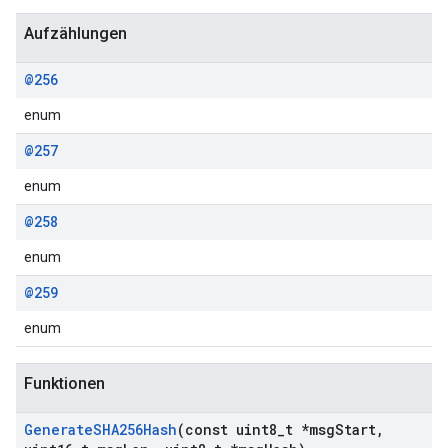
Aufzählungen
@256
enum
@257
enum
@258
enum
@259
enum
Funktionen
Generate
SHA256Hash
(const uint8
_
t *msg
Start
,