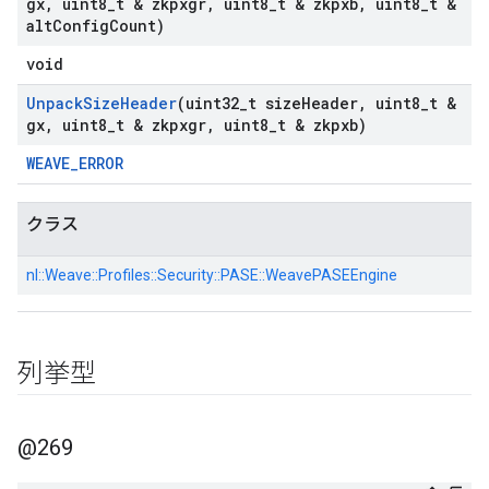
gx
,
uint8
_
t & zkpxgr
,
uint8
_
t & zkpxb
,
uint8
_
t &
alt
Config
Count)
void
Unpack
Size
Header
(uint32
_
t size
Header
,
uint8
_
t &
gx
,
uint8
_
t & zkpxgr
,
uint8
_
t & zkpxb)
WEAVE_ERROR
クラス
nl::
Weave::
Profiles::
Security::
PASE::
WeavePASEEngine
列挙型
@269