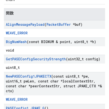
関数
Align
Message
Payload
(
Packet
Buffer
*buf)
WEAVE_ERROR
Big
Num
Hash
(const BIGNUM & point
,
uint8
_
t *h)
void
Get
PASEConfig
Security
Strength
(uint32
_
t config)
uint8_t
New
PASEConfig1JPAKECTX
(const uint8
_
t *pw
,
uint16
_
t pw
Len
,
const char *local
Context
Str
,
const char *peer
Context
Str
,
struct JPAKE
_
CTX *&
ctx)
WEAVE_ERROR
PASEConfig1
_
JPAKE
_
G
()