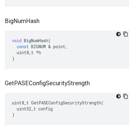
Big
Num
Hash
void
BigNumHash
(
const
BIGNUM
&
point
,
uint8_t
*
h
)
Get
PASEConfig
Security
Strength
uint8_t GetPASEConfigSecurityStrength(

  uint32_t config

)