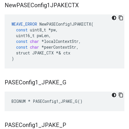
New
PASEConfig1JPAKECTX
WEAVE_ERROR
NewPASEConfig1JPAKECTX
(
const
uint8_t
*
pw
,
uint16_t
pwLen
,
const
char
*
localContextStr
,
const
char
*
peerContextStr
,
struct
JPAKE_CTX
*&
ctx
)
PASEConfig1
_
JPAKE
_
G
BIGNUM * PASEConfig1_JPAKE_G()
PASEConfig1
_
JPAKE
_
P