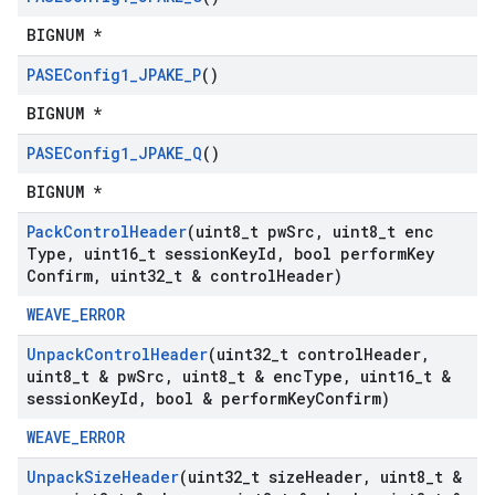
BIGNUM *
PASEConfig1
_
JPAKE
_
P
()
BIGNUM *
PASEConfig1
_
JPAKE
_
Q
()
BIGNUM *
Pack
Control
Header
(uint8
_
t pw
Src
,
uint8
_
t enc
Type
,
uint16
_
t session
Key
Id
,
bool perform
Key
Confirm
,
uint32
_
t & control
Header)
WEAVE_ERROR
Unpack
Control
Header
(uint32
_
t control
Header
,
uint8
_
t & pw
Src
,
uint8
_
t & enc
Type
,
uint16
_
t &
session
Key
Id
,
bool & perform
Key
Confirm)
WEAVE_ERROR
Unpack
Size
Header
(uint32
_
t size
Header
,
uint8
_
t &