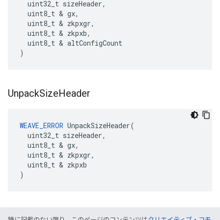
  uint32_t sizeHeader,

  uint8_t & gx,

  uint8_t & zkpxgr,

  uint8_t & zkpxb,

  uint8_t & altConfigCount

)
Unpack
Size
Header
WEAVE_ERROR
 UnpackSizeHeader(

  uint32_t sizeHeader,

  uint8_t & gx,

  uint8_t & zkpxgr,

  uint8_t & zkpxb

)
特に記載のない限り、このページのコンテンツは
クリエイティブ・コモ