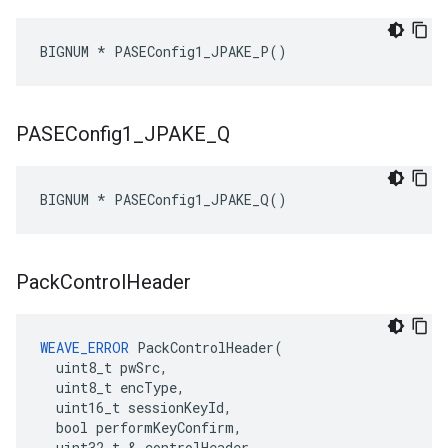
BIGNUM * PASEConfig1_JPAKE_P()
PASEConfig1
_
JPAKE
_
Q
BIGNUM * PASEConfig1_JPAKE_Q()
Pack
Control
Header
WEAVE_ERROR
 PackControlHeader(

  uint8_t pwSrc,

  uint8_t encType,

  uint16_t sessionKeyId,

  bool performKeyConfirm,

  uint32_t & controlHeader
