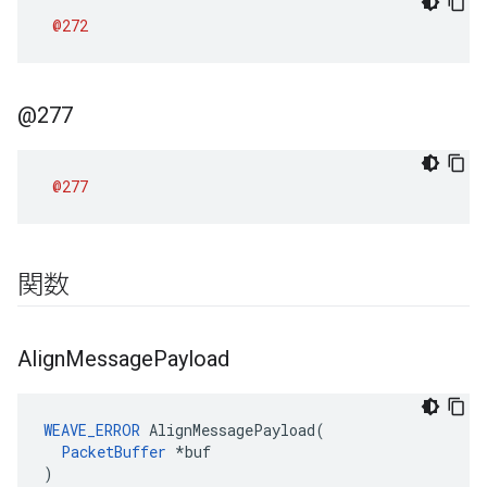
@272
@277
@277
関数
Align
Message
Payload
WEAVE_ERROR
AlignMessagePayload
(
PacketBuffer
*
buf
)