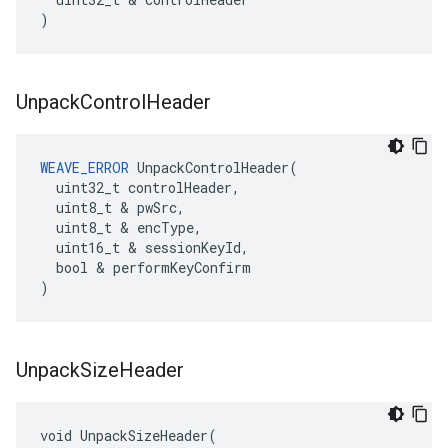
)
Unpack
Control
Header
WEAVE_ERROR
 UnpackControlHeader(

  uint32_t controlHeader,

  uint8_t & pwSrc,

  uint8_t & encType,

  uint16_t & sessionKeyId,

  bool & performKeyConfirm

)
Unpack
Size
Header
void UnpackSizeHeader(
