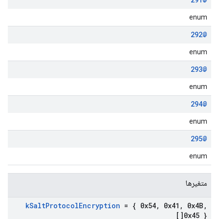
enum
@292
enum
@293
enum
@294
enum
@295
enum
متغیرها
k
Salt
Protocol
Encryption
= { 0x54
,
0x41
,
0x4B
,
0x45 }[]