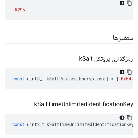
@295
متغیرها
رمزگذاری پروتکل k
Salt
const
uint8_t
kSaltProtocolEncryption
[]
=
{
0x54
,
k
Salt
Time
Unlimited
Identification
Key
const
uint8_t
kSaltTimeUnlimitedIdentificationKey
[