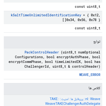
const uint8_t
k
Salt
Time
Unlimited
Identification
Key
= { 0x12
,
0x34
,
0x56
,
0x78 }[]
const uint8_t
توابع
Pack
Control
Header
(uint8
_
t num
Optional
Configurations
,
bool encrypt
Auth
Phase
,
bool
encrypt
Comm
Phase
,
bool time
Limited
IK
,
bool has
Challenger
Id
,
uint8
_
t & control
Header)
WEAVE_ERROR
کلاس ها
nl:: Weave:: پروفایل ها:: امنیت:: TAKE::
WeaveTAKEChallengerAuthDelegate