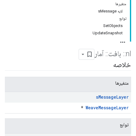
متغیرها
لایه sMessage
توابع
SetObjects
UpdateSnapshot
nl
::
بافت
::
آمار
خلاصه
متغیرها
s
Message
Layer
*
WeaveMessageLayer
توابع