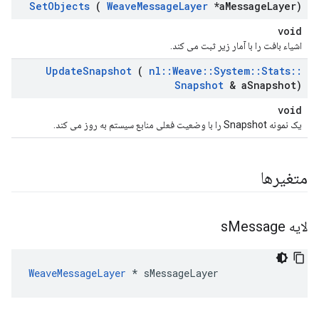
Set
Objects
(
Weave
Message
Layer
*a
Message
Layer)
void
اشیاء بافت را با آمار زیر ثبت می کند.
Update
Snapshot
(
nl
::
Weave
::
System
::
Stats
::
Snapshot
& a
Snapshot)
void
یک نمونه Snapshot را با وضعیت فعلی منابع سیستم به روز می کند.
متغیرها
لایه s
Message
WeaveMessageLayer
 * sMessageLayer