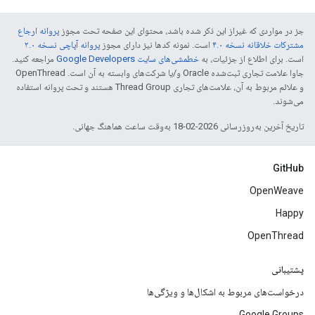
جز در مواردی که غیراز این ذکر شده باشد، محتوای این صفحه تحت مجوز
پروانه ارجاع
مشترکات خلاقانه نسخه ۴.۰
است. نمونه کدها نیز دارای مجوز
پروانه آپاچی نسخه ۲.۰
است. برای اطلاع از جزئیات، به
خطمشی‌های سایت Google Developers‏
مراجعه کنید.
جاوا علامت تجاری ثبت‌شده Oracle و/یا شرکت‌های وابسته به آن است. ‫OpenThread
و علائم مربوط به آن، علامت‌های تجاری Thread Group هستند و تحت پروانه استفاده
می‌شوند.
تاریخ آخرین به‌روزرسانی 2026-02-18 به‌وقت ساعت هماهنگ جهانی.
GitHub
OpenWeave
Happy
OpenThread
پشتیبانی
درخواست‌های مربوط به اشکال‌ها و ویژگی‌ها
Google Groups