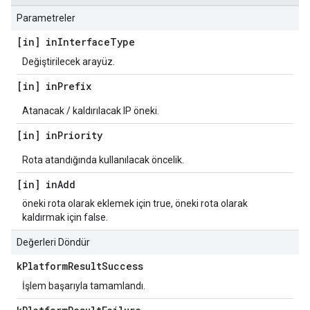
Parametreler
[in] in
Interface
Type
Değiştirilecek arayüz.
[in] in
Prefix
Atanacak / kaldırılacak IP öneki.
[in] in
Priority
Rota atandığında kullanılacak öncelik.
[in] in
Add
öneki rota olarak eklemek için true, öneki rota olarak
kaldırmak için false.
Değerleri Döndür
k
Platform
Result
Success
İşlem başarıyla tamamlandı.