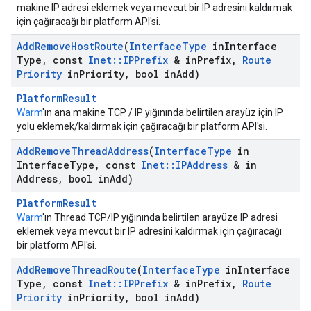
makine IP adresi eklemek veya mevcut bir IP adresini kaldırmak
için çağıracağı bir platform API'si.
Add
Remove
Host
Route
(
Interface
Type
in
Interface
Type
,
const
Inet
::
IPPrefix
& in
Prefix
,
Route
Priority
in
Priority
,
bool in
Add)
PlatformResult
Warm
'ın ana makine TCP / IP yığınında belirtilen arayüz için IP
yolu eklemek/kaldırmak için çağıracağı bir platform API'si.
Add
Remove
Thread
Address
(
Interface
Type
in
Interface
Type
,
const
Inet
::
IPAddress
& in
Address
,
bool in
Add)
PlatformResult
Warm
'ın Thread TCP/IP yığınında belirtilen arayüze IP adresi
eklemek veya mevcut bir IP adresini kaldırmak için çağıracağı
bir platform API'si.
Add
Remove
Thread
Route
(
Interface
Type
in
Interface
Type
,
const
Inet
::
IPPrefix
& in
Prefix
,
Route
Priority
in
Priority
,
bool in
Add)