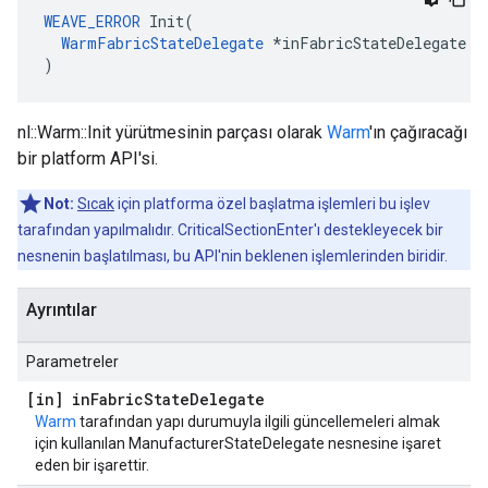
WEAVE_ERROR
 Init(

WarmFabricStateDelegate
 *inFabricStateDelegate

)
nl::Warm::Init yürütmesinin parçası olarak
Warm
'ın çağıracağı
bir platform API'si.
Not:
Sıcak
için platforma özel başlatma işlemleri bu işlev
tarafından yapılmalıdır. CriticalSectionEnter'ı destekleyecek bir
nesnenin başlatılması, bu API'nin beklenen işlemlerinden biridir.
Ayrıntılar
Parametreler
[in] in
Fabric
State
Delegate
Warm
tarafından yapı durumuyla ilgili güncellemeleri almak
için kullanılan ManufacturerStateDelegate nesnesine işaret
eden bir işarettir.