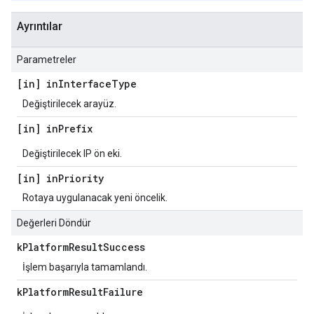
Ayrıntılar
Parametreler
[in] in
Interface
Type
Değiştirilecek arayüz.
[in] in
Prefix
Değiştirilecek IP ön eki.
[in] in
Priority
Rotaya uygulanacak yeni öncelik.
Değerleri Döndür
k
Platform
Result
Success
İşlem başarıyla tamamlandı.
k
Platform
Result
Failure