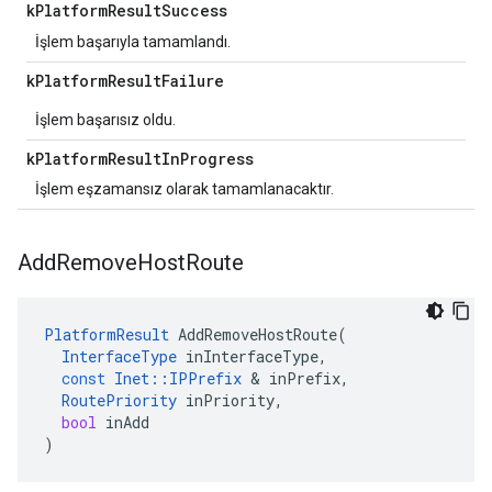
k
Platform
Result
Success
İşlem başarıyla tamamlandı.
k
Platform
Result
Failure
İşlem başarısız oldu.
k
Platform
Result
In
Progress
İşlem eşzamansız olarak tamamlanacaktır.
Add
Remove
Host
Route
PlatformResult
AddRemoveHostRoute
(
InterfaceType
inInterfaceType
,
const
Inet
::
IPPrefix
&
inPrefix
,
RoutePriority
inPriority
,
bool
inAdd
)