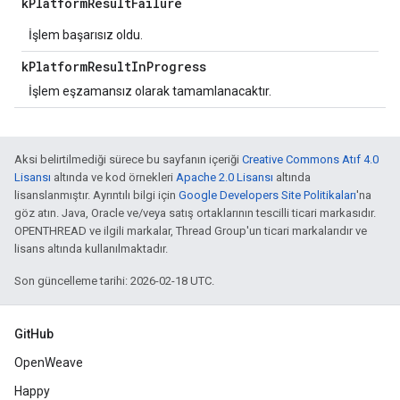
k
Platform
Result
Failure
İşlem başarısız oldu.
k
Platform
Result
In
Progress
İşlem eşzamansız olarak tamamlanacaktır.
Aksi belirtilmediği sürece bu sayfanın içeriği
Creative Commons Atıf 4.0
Lisansı
altında ve kod örnekleri
Apache 2.0 Lisansı
altında
lisanslanmıştır. Ayrıntılı bilgi için
Google Developers Site Politikaları
'na
göz atın. Java, Oracle ve/veya satış ortaklarının tescilli ticari markasıdır.
OPENTHREAD ve ilgili markalar, Thread Group'un ticari markalarıdır ve
lisans altında kullanılmaktadır.
Son güncelleme tarihi: 2026-02-18 UTC.
GitHub
OpenWeave
Happy