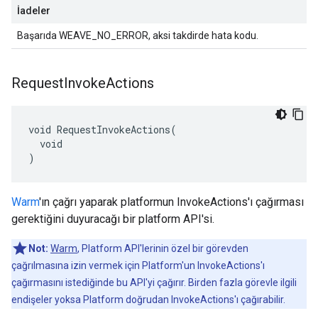
İadeler
Başarıda WEAVE_NO_ERROR, aksi takdirde hata kodu.
Request
Invoke
Actions
void RequestInvokeActions(

  void

)
Warm
'ın çağrı yaparak platformun InvokeActions'ı çağırması
gerektiğini duyuracağı bir platform API'si.
Not:
Warm
, Platform API'lerinin özel bir görevden
çağrılmasına izin vermek için Platform'un InvokeActions'ı
çağırmasını istediğinde bu API'yi çağırır. Birden fazla görevle ilgili
endişeler yoksa Platform doğrudan InvokeActions'ı çağırabilir.