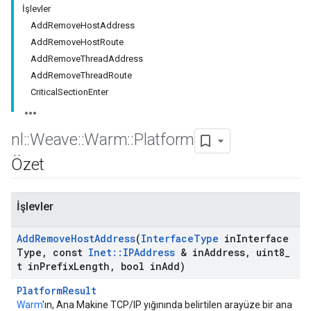
İşlevler
AddRemoveHostAddress
AddRemoveHostRoute
AddRemoveThreadAddress
AddRemoveThreadRoute
CriticalSectionEnter
nl
::
Weave
::
Warm
::
Platform
Özet
İşlevler
Add
Remove
Host
Address
(
Interface
Type
in
Interface
Type
,
const
Inet
::
IPAddress
& in
Address
,
uint8
_
t in
Prefix
Length
,
bool in
Add)
PlatformResult
Warm
'ın, Ana Makine TCP/IP yığınında belirtilen arayüze bir ana