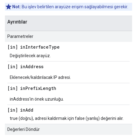
Not:
Bu işlev belirtilen arayüze erişim sağlayabilmesi gerekir.
Ayrıntılar
Parametreler
[in] in
Interface
Type
Değiştirilecek arayüz.
[in] in
Address
Eklenecek/kaldırılacak IP adresi.
[in] in
Prefix
Length
inAddress'in önek uzunluğu.
[in] in
Add
true (doğru), adresi kaldırmak için false (yanlış) değerini alır.
Değerleri Döndür