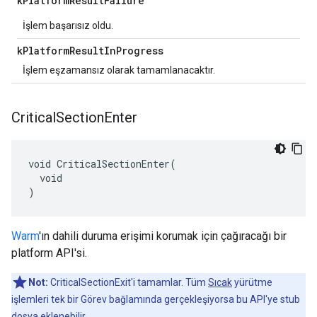
k
Platform
Result
Failure
İşlem başarısız oldu.
k
Platform
Result
In
Progress
İşlem eşzamansız olarak tamamlanacaktır.
Critical
Section
Enter
void CriticalSectionEnter(

  void

)
Warm
'ın dahili duruma erişimi korumak için çağıracağı bir
platform API'si.
Not:
CriticalSectionExit'i tamamlar. Tüm
Sıcak
yürütme
işlemleri tek bir Görev bağlamında gerçekleşiyorsa bu API'ye stub
dosya eklenebilir.