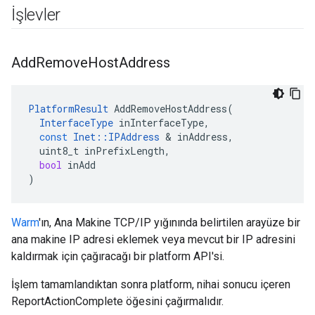
İşlevler
Add
Remove
Host
Address
PlatformResult
AddRemoveHostAddress
(
InterfaceType
inInterfaceType
,
const
Inet
::
IPAddress
&
inAddress
,
uint8_t
inPrefixLength
,
bool
inAdd
)
Warm
'ın, Ana Makine TCP/IP yığınında belirtilen arayüze bir
ana makine IP adresi eklemek veya mevcut bir IP adresini
kaldırmak için çağıracağı bir platform API'si.
İşlem tamamlandıktan sonra platform, nihai sonucu içeren
ReportActionComplete öğesini çağırmalıdır.