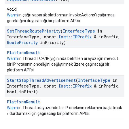
void
Warm
'ın çağrı yaparak platformun InvokeActions'ı çağırması
gerektiğini duyuracağı bir platform API'si.
Set
Thread
Route
Priority
(
Interface
Type
in
Interface
Type
,
const
Inet
::
IPPrefix
& in
Prefix
,
Route
Priority
in
Priority)
PlatformResult
Warm
'ın Thread TCP/IP yığınında belirtilen arayüz için mevcut
bir IP rotasının önceliğini değiştirmek üzere çağıracağı bir
platform API'si.
Start
Stop
Thread
Advertisement
(
Interface
Type
in
Interface
Type
,
const
Inet
::
IPPrefix
& in
Prefix
,
bool in
Start)
PlatformResult
Warm
'ın Thread arayüzünde bir IP önekinin reklamını başlatmak
/ durdurmak için çağıracağı bir platform API'si.