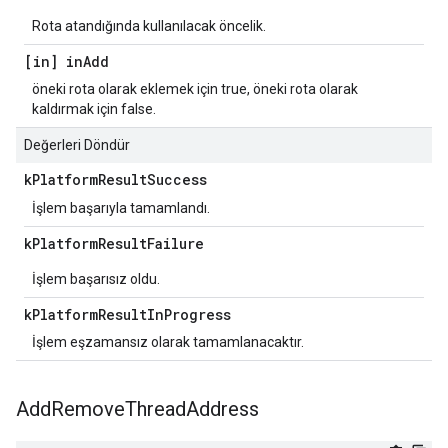
Rota atandığında kullanılacak öncelik.
[in] in
Add
öneki rota olarak eklemek için true, öneki rota olarak
kaldırmak için false.
Değerleri Döndür
k
Platform
Result
Success
İşlem başarıyla tamamlandı.
k
Platform
Result
Failure
İşlem başarısız oldu.
k
Platform
Result
In
Progress
İşlem eşzamansız olarak tamamlanacaktır.
Add
Remove
Thread
Address