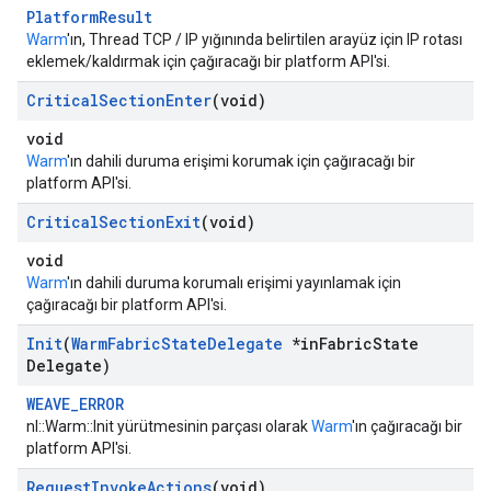
PlatformResult
Warm
'ın, Thread TCP / IP yığınında belirtilen arayüz için IP rotası
eklemek/kaldırmak için çağıracağı bir platform API'si.
Critical
Section
Enter
(void)
void
Warm
'ın dahili duruma erişimi korumak için çağıracağı bir
platform API'si.
Critical
Section
Exit
(void)
void
Warm
'ın dahili duruma korumalı erişimi yayınlamak için
çağıracağı bir platform API'si.
Init
(
Warm
Fabric
State
Delegate
*in
Fabric
State
Delegate)
WEAVE_ERROR
nl::Warm::Init yürütmesinin parçası olarak
Warm
'ın çağıracağı bir
platform API'si.
Request
Invoke
Actions
(void)