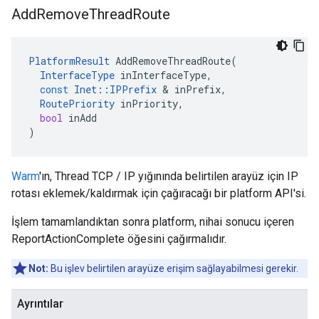
Add
Remove
Thread
Route
PlatformResult
AddRemoveThreadRoute
(
InterfaceType
inInterfaceType
,
const
Inet
::
IPPrefix
&
inPrefix
,
RoutePriority
inPriority
,
bool
inAdd
)
Warm
'ın, Thread TCP / IP yığınında belirtilen arayüz için IP
rotası eklemek/kaldırmak için çağıracağı bir platform API'si.
İşlem tamamlandıktan sonra platform, nihai sonucu içeren
ReportActionComplete öğesini çağırmalıdır.
Not:
Bu işlev belirtilen arayüze erişim sağlayabilmesi gerekir.
Ayrıntılar