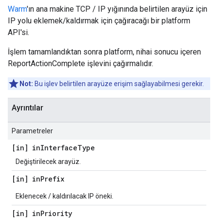
Warm
'ın ana makine TCP / IP yığınında belirtilen arayüz için
IP yolu eklemek/kaldırmak için çağıracağı bir platform
API'si.
İşlem tamamlandıktan sonra platform, nihai sonucu içeren
ReportActionComplete işlevini çağırmalıdır.
Not:
Bu işlev belirtilen arayüze erişim sağlayabilmesi gerekir.
Ayrıntılar
Parametreler
[in] in
Interface
Type
Değiştirilecek arayüz.
[in] in
Prefix
Eklenecek / kaldırılacak IP öneki.
[in] in
Priority