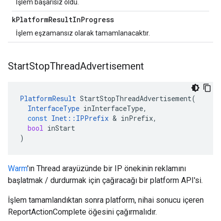
İşlem başarısız oldu.
k
Platform
Result
In
Progress
İşlem eşzamansız olarak tamamlanacaktır.
Start
Stop
Thread
Advertisement
PlatformResult
StartStopThreadAdvertisement
(
InterfaceType
inInterfaceType
,
const
Inet
::
IPPrefix
&
inPrefix
,
bool
inStart
)
Warm
'ın Thread arayüzünde bir IP önekinin reklamını
başlatmak / durdurmak için çağıracağı bir platform API'si.
İşlem tamamlandıktan sonra platform, nihai sonucu içeren
ReportActionComplete öğesini çağırmalıdır.