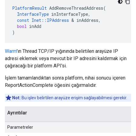
PlatformResult
AddRemoveThreadAddress
(
InterfaceType
inInterfaceType
,
const
Inet
::
IPAddress
&
inAddress
,
bool
inAdd
)
Warm
'ın Thread TCP/IP yığınında belirtilen arayüze IP
adresi eklemek veya mevcut bir IP adresini kaldırmak için
çağıracağı bir platform API'si.
İşlem tamamlandıktan sonra platform, nihai sonucu içeren
ReportActionComplete öğesini çağırmalıdır.
Not:
Bu işlev belirtilen arayüze erişim sağlayabilmesi gerekir.
Ayrıntılar
Parametreler