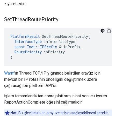
ziyaret edin.
Set
Thread
Route
Priority
PlatformResult
SetThreadRoutePriority
(
InterfaceType
inInterfaceType
,
const
Inet
::
IPPrefix
&
inPrefix
,
RoutePriority
inPriority
)
Warm
'ın Thread TCP/IP yığınında belirtilen arayüz için
mevcut bir IP rotasının önceliğini değiştirmek üzere
çağıracağı bir platform API'si.
İşlem tamamlandıktan sonra platform, nihai sonucu içeren
ReportActionComplete öğesini çağırmalıdır.
Not:
Bu işlev belirtilen arayüze erişim sağlayabilmesi gerekir.