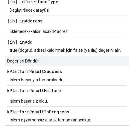
[in] in
Interface
Type
Değiştirilecek arayüz.
[in] in
Address
Eklenecek/kaldırılacak IP adresi.
[in] in
Add
true (doğru), adresi kaldırmak için false (yanlış) değerini alır.
Değerleri Döndür
k
Platform
Result
Success
İşlem başarıyla tamamlandı.
k
Platform
Result
Failure
İşlem başarısız oldu.
k
Platform
Result
In
Progress
İşlem eşzamansız olarak tamamlanacaktır.