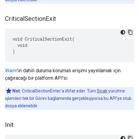
Critical
Section
Exit
void CriticalSectionExit(

  void

)
Warm
'ın dahili duruma korumalı erişimi yayınlamak için
çağıracağı bir platform API'si.
Not:
CriticalSectionEnter'a iltifat eder. Tüm
Sıcak
yürütme
işlemleri tek bir Görev bağlamında gerçekleşiyorsa bu API'ye stub
dosya eklenebilir.
Init