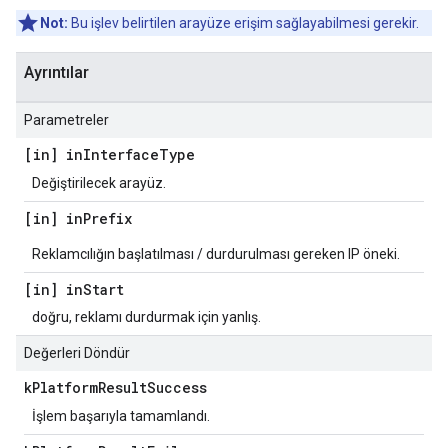
Not:
Bu işlev belirtilen arayüze erişim sağlayabilmesi gerekir.
Ayrıntılar
Parametreler
[in] in
Interface
Type
Değiştirilecek arayüz.
[in] in
Prefix
Reklamcılığın başlatılması / durdurulması gereken IP öneki.
[in] in
Start
doğru, reklamı durdurmak için yanlış.
Değerleri Döndür
k
Platform
Result
Success
İşlem başarıyla tamamlandı.