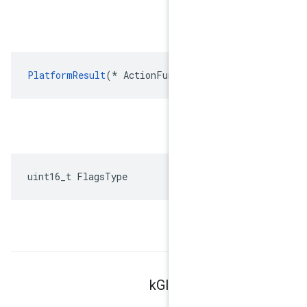
Acti
PlatformResult
(
*
ActionFunction
)(
Act
uint16_t FlagsType
k
Global
ULAPr