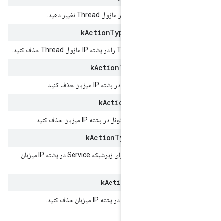
k
Action
Type
Thread
Thr
T حذف کنید.
k
Action
Type
Tunnel
H
حذف کنید.
k
Action
Type
Tunne
حذف کنید.
k
Action
Type
Tunnel
Se
اضافه کردن | مسیر IP 64 بیتی را برای زیرشبکه Service در پشته IP میزبان
k
Action
Type
Wi
Fi
H
حذف کنید.