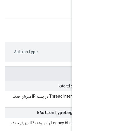
 ActionType
k
Action
Type
Host
R
اضافه کردن | مسیر IP را برای Thread Interface در پشته IP میزبان حذف
k
Action
Type
Legacy6Lo
WPANH
اضافه کردن | آدرس IP رابط Legacy 6LowPAN را در پشته IP میزبان حذف