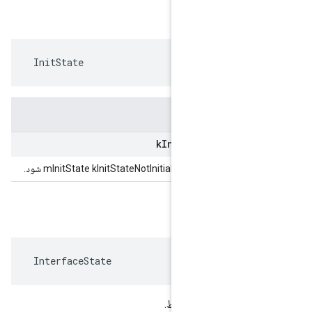
 InitState
k
Init
State
Not
 InterfaceState
ر ممکن حالت رابط.