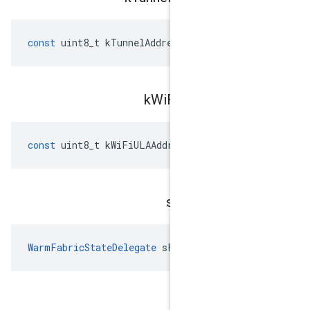
const
uint8_t
kTunnelAddressPrefixLen
Wi
Fi
ULAPrefi
const
uint8_t
kWiFiULAAddressPrefixLe
s
Fabric
Sta
WarmFabricStateDelegate
 sFabricStateD