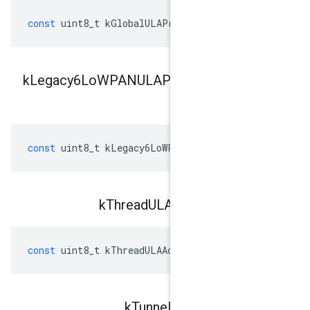
const
uint8_t
kGlobalULAPrefixLength
Legacy6Lo
WPANULAPrefix
Lengt
const
uint8_t
kLegacy6LoWPANULAAddres
k
Thread
ULAaddress
Pr
const
uint8_t
kThreadULAAddressPrefix
k
Tunnel
Address
Pr