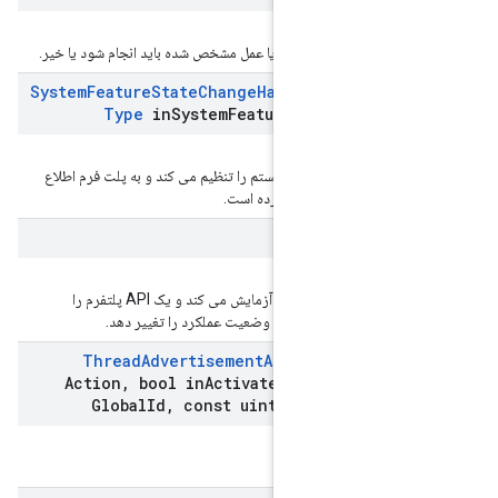
که تعیین می کند آیا عمل مشخص شده باید انجام شود یا خیر.
System
Feature
State
Change
Handler
(
Sys
Type
in
System
Feature
Type
,
boo
 وضعیت ویژگی سیستم را تنظیم می کند و به پلت فرم اطلاع
 رویداد تغییر کرده است.
Take
Acti
یک تابع ثابت که وضعیت هر عمل را آزمایش می کند و یک API پلتفرم را
 تا در صورت لزوم وضعیت عملکرد را تغییر دهد.
Thread
Advertisement
Action
(
Act
Action
,
bool in
Activate
,
const uin
Global
Id
,
const uint64
_
t & in
In
Pla
اقدام