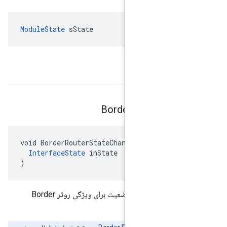
ModuleState
sState
Border
Router
St
void BorderRouterStateChange(

InterfaceState
 inState

)
یک API گرم برای اعلام تغییر وضعیت برای ویژگی روتر Border
ست.