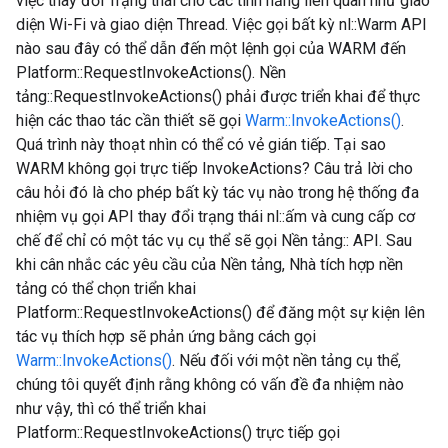
việc thay đổi Trạng thái cho các tính năng liên quan như giao
diện Wi-Fi và giao diện Thread. Việc gọi bất kỳ nl::Warm API
nào sau đây có thể dẫn đến một lệnh gọi của WARM đến
Platform::RequestInvokeActions(). Nền
tảng::RequestInvokeActions() phải được triển khai để thực
hiện các thao tác cần thiết sẽ gọi
Warm::InvokeActions()
.
Quá trình này thoạt nhìn có thể có vẻ gián tiếp. Tại sao
WARM không gọi trực tiếp InvokeActions? Câu trả lời cho
câu hỏi đó là cho phép bất kỳ tác vụ nào trong hệ thống đa
nhiệm vụ gọi API thay đổi trạng thái nl::ấm và cung cấp cơ
chế để chỉ có một tác vụ cụ thể sẽ gọi Nền tảng:: API. Sau
khi cân nhắc các yêu cầu của Nền tảng, Nhà tích hợp nền
tảng có thể chọn triển khai
Platform::RequestInvokeActions() để đăng một sự kiện lên
tác vụ thích hợp sẽ phản ứng bằng cách gọi
Warm::InvokeActions()
. Nếu đối với một nền tảng cụ thể,
chúng tôi quyết định rằng không có vấn đề đa nhiệm nào
như vậy, thì có thể triển khai
Platform::RequestInvokeActions() trực tiếp gọi