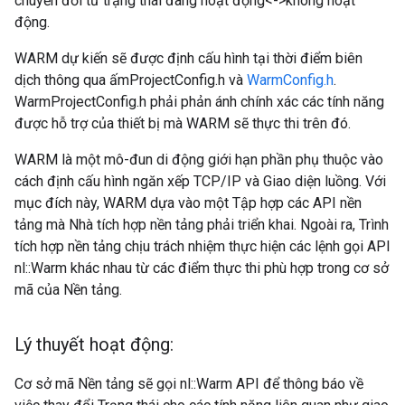
chuyển đổi từ trạng thái đang hoạt động<->không hoạt
động.
WARM dự kiến sẽ được định cấu hình tại thời điểm biên
dịch thông qua ấmProjectConfig.h và
WarmConfig.h
.
WarmProjectConfig.h phải phản ánh chính xác các tính năng
được hỗ trợ của thiết bị mà WARM sẽ thực thi trên đó.
WARM là một mô-đun di động giới hạn phần phụ thuộc vào
cách định cấu hình ngăn xếp TCP/IP và Giao diện luồng. Với
mục đích này, WARM dựa vào một Tập hợp các API nền
tảng mà Nhà tích hợp nền tảng phải triển khai. Ngoài ra, Trình
tích hợp nền tảng chịu trách nhiệm thực hiện các lệnh gọi API
nl::Warm khác nhau từ các điểm thực thi phù hợp trong cơ sở
mã của Nền tảng.
Lý thuyết hoạt động:
Cơ sở mã Nền tảng sẽ gọi nl::Warm API để thông báo về