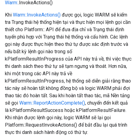
Warm:
.InvokeActions()
Khi
Warm::InvokeActions()
được gọi, logic WARM sẽ kiểm
tra Trạng thái hệ thống hiện tại và thực hiện mọi lệnh gọi cần
thiết cho Platform:: API để đưa địa chỉ và Trạng thái định
tuyến phù hợp với Trạng thái hệ thống và cấu hình. Các lệnh
gọi này được thực hiện theo thứ tự được xác định trước và
nếu bất kỳ lệnh gọi nào trong số
kPlatformResultInProgress của API này trả về, thì việc thực
thi danh sách theo thứ tự sẽ tạm ngưng và thoát. Hơn nữa,
khi một trong các API này trả về
kPlatformResultInProgress, hệ thống sẽ diễn giải rằng thao
tác này sẽ hoàn tất không đồng bộ và logic WARM phải đợi
thao tác đó hoàn tất. Sau khi hoàn tất thao tác, mã Nền tảng
sẽ gọi
Warm::ReportActionComplete()
, chuyển đến kết quả
là kPlatformResultSuccess hoặc kPlatformResultFailure.
Khi nhận được lệnh gọi này, logic WARM sẽ lại gọi
Platform::RequestInvokeActions() để bắt đầu lại quá trình
thực thi danh sách hành động có thứ tự.