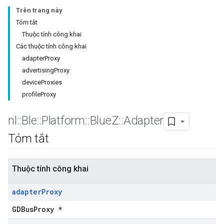
Trên trang này
Tóm tắt
Thuộc tính công khai
Các thuộc tính công khai
adapterProxy
advertisingProxy
deviceProxies
profileProxy
nl
::
Ble
::
Platform
::
Blue
Z
::
Adapter
Tóm tắt
Thuộc tính công khai
adapter
Proxy
GDBusProxy *