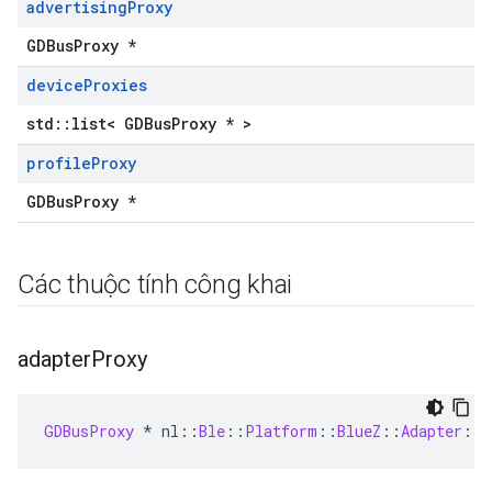
advertising
Proxy
GDBusProxy *
device
Proxies
std::list< GDBusProxy * >
profile
Proxy
GDBusProxy *
Các thuộc tính công khai
adapter
Proxy
GDBusProxy
*
 nl
::
Ble
::
Platform
::
BlueZ
::
Adapter
::
a