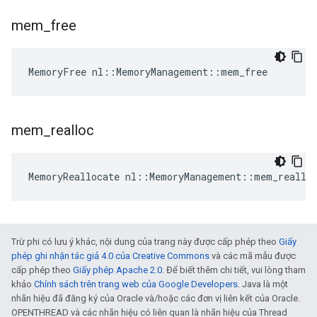
mem
_
free
MemoryFree nl::MemoryManagement::mem_free
mem
_
realloc
MemoryReallocate nl::MemoryManagement::mem_reallo
Trừ phi có lưu ý khác, nội dung của trang này được cấp phép theo
Giấy
phép ghi nhận tác giả 4.0 của Creative Commons
và các mã mẫu được
cấp phép theo
Giấy phép Apache 2.0
. Để biết thêm chi tiết, vui lòng tham
khảo
Chính sách trên trang web của Google Developers
. Java là một
nhãn hiệu đã đăng ký của Oracle và/hoặc các đơn vị liên kết của Oracle.
OPENTHREAD và các nhãn hiệu có liên quan là nhãn hiệu của Thread