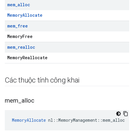
mem
_
alloc
MemoryAllocate
mem
_
free
MemoryFree
mem
_
realloc
MemoryReallocate
Các thuộc tính công khai
mem
_
alloc
MemoryAllocate
 nl::MemoryManagement::mem_alloc