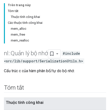
Trên trang này
Tóm tắt
Thuộc tính công khai
Các thuộc tính công khai
mem_alloc
mem_free
mem_realloc
nl
::
Quản lý bộ nhớ
#include
<src/lib/support/SerializationUtils.h>
Cấu trúc c của hàm phân bổ/tự do bộ nhớ.
Tóm tắt
Thuộc tính công khai