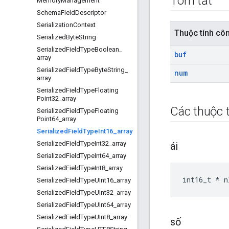
Tóm tắt
Memory
Management
Schema
Field
Descriptor
Serialization
Context
Thuộc tính cô
Serialized
Byte
String
Serialized
Field
Type
Boolean
_
buf
array
Serialized
Field
Type
Byte
String
_
num
array
Serialized
Field
Type
Floating
Point32
_
array
Các thuộc t
Serialized
Field
Type
Floating
Point64
_
array
Serialized
Field
Type
Int16
_
array
Serialized
Field
Type
Int32
_
array
ái
Serialized
Field
Type
Int64
_
array
Serialized
Field
Type
Int8
_
array
int16_t * n
Serialized
Field
Type
UInt16
_
array
Serialized
Field
Type
UInt32
_
array
Serialized
Field
Type
UInt64
_
array
Serialized
Field
Type
UInt8
_
array
số