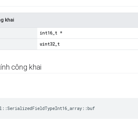
ng khai
int16_t *
uint32_t
ính công khai
l::SerializedFieldTypeInt16_array::buf