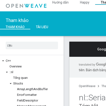
Hướng dẫn
Happy
Th
Tham khảo
THAM KHẢO
TÀI LIỆU
Googl
C++
Overview
tiên. Bản dịch bằng
::
nl
Tổng quan
Structs
OpenWeave
Th
Array
Length
And
Buffer
nl
::
Seria
Error
Formatter
Field
Descriptor