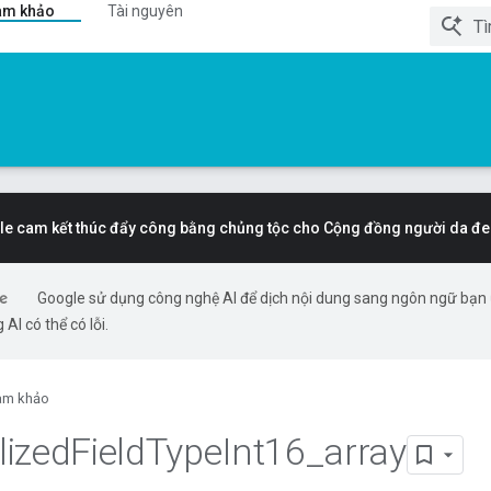
am khảo
Tài nguyên
e cam kết thúc đẩy công bằng chủng tộc cho Cộng đồng người da đe
Google sử dụng công nghệ AI để dịch nội dung sang ngôn ngữ bạn
 AI có thể có lỗi.
am khảo
lized
Field
Type
Int16
_
array