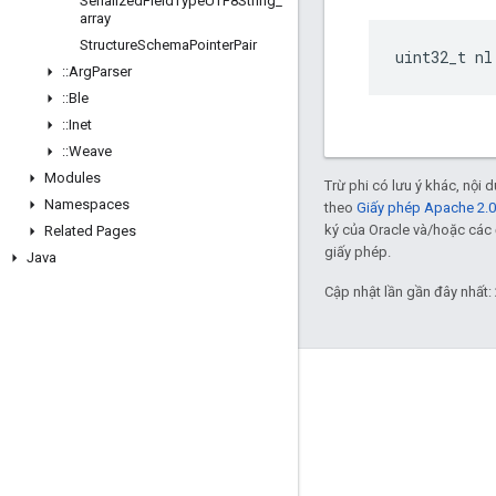
Serialized
Field
Type
UTF8String
_
array
Structure
Schema
Pointer
Pair
uint32_t nl
::
Arg
Parser
::
Ble
::
Inet
::
Weave
Modules
Trừ phi có lưu ý khác, nội
Namespaces
theo
Giấy phép Apache 2.0
ký của Oracle và/hoặc các 
Related Pages
giấy phép.
Java
Cập nhật lần gần đây nhất:
GitHub
OpenWeave
Happy
OpenThread