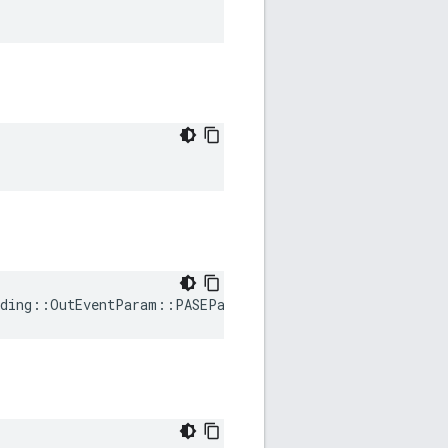
ding
::
OutEventParam
::
PASEParametersRequested