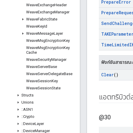
Prepare
Error
Weave
Exchange
Header
Weave
Exchange
Manager
Prepare
Reque
Weave
Fabric
State
Send
Challeng
Weave
Key
Id
Weave
Message
Layer
TAKEParamete
Weave
Msg
Encryption
Key
Time
Limited
I
Weave
Msg
Encryption
Key
Cache
Weave
Security
Manager
ฟังก์ชันสาธารณะ
Weave
Server
Base
Weave
Server
Delegate
Base
Clear
()
Weave
Session
Key
Weave
Session
State
Structs
แอตทริบิวต
Unions
::
ASN1
@30
::
Crypto
::
Device
Layer
::
Device
Manager