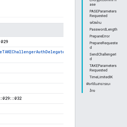
ase
PASEParameters
Requested
รหัสผ่าน
PasswordLength
PrepareError
:@29
PrepareRequeste
d
veTAKEChallengerAuthDelegate
SendChallengerI
d
TAKEParameters
Requested
TimeLimitedIK
ฟังก์ชันสาธารณะ
ล้าง
::@29::@32