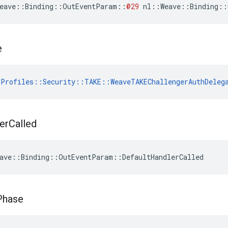
eave
::
Binding
::
OutEventParam
::
@29
nl
::
Weave
::
Binding
::
e
Profiles::Security::TAKE::WeaveTAKEChallengerAuthDeleg
er
Called
ave::Binding::OutEventParam::DefaultHandlerCalled
Phase