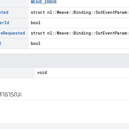
WEAVE_ERROR
sted
struct nl::Weave::Binding::OutEventParam
er
Id
bool
rs
Requested
struct nl::Weave::Binding::OutEventParam
K
bool
void
์สาธารณะ