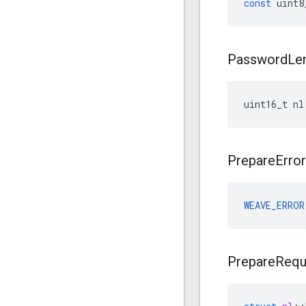
const
uint8
Password
Le
uint16_t nl
Prepare
Error
WEAVE_ERROR
Prepare
Requ