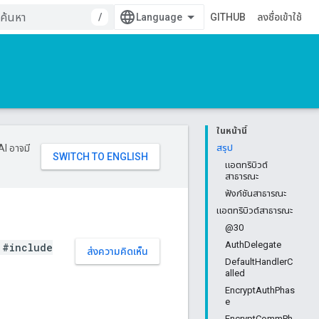
/
GITHUB
ลงชื่อเข้าใช้
ในหน้านี้
AI อาจมี
สรุป
แอตทริบิวต์
สาธารณะ
ฟังก์ชันสาธารณะ
แอตทริบิวต์สาธารณะ
@30
AuthDelegate
#include
ส่งความคิดเห็น
DefaultHandlerC
alled
EncryptAuthPhas
e
EncryptCommPh