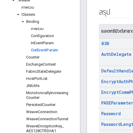
::
Weave
ภาพรวม
สรุป
Classes
Binding
ภาพรวม
แอตทริบิวต์สาธ
Configuration
In
Event
Param
@30
Out
Event
Param
Auth
Delegate
Counter
Exchange
Context
Default
Handl
Fabric
State
Delegate
Host
Port
List
Encrypt
Auth
P
JNIUtils
Encrypt
Comm
P
Monotonically
Increasing
Counter
PASEParamete
Persisted
Counter
Weave
Connection
Password
Weave
Connection
Tunnel
Password
Leng
Weave
Encryption
Key
_
AES128CTRSHA1