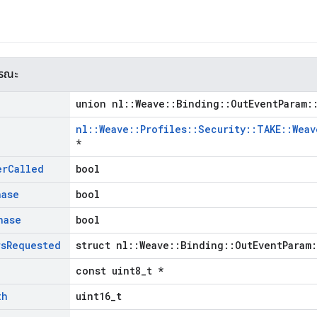
ารณะ
union nl::Weave::Binding::OutEventParam:
nl::Weave::Profiles::Security::TAKE::Wea
*
er
Called
bool
hase
bool
hase
bool
rs
Requested
struct nl::Weave::Binding::OutEventParam
const uint8_t *
th
uint16_t