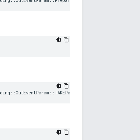
ding
::
OutEventParam
::
PrepareRequested
ding
::
OutEventParam
::
TAKEParametersRequested