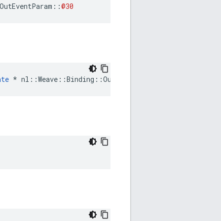
OutEventParam
::
@30
ate
 * nl::Weave::Binding::OutEventParam::AuthDelegate