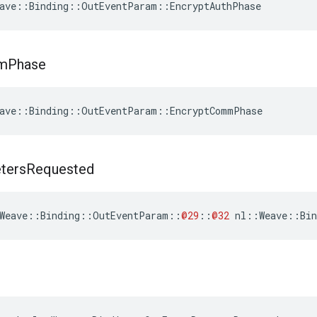
ave::Binding::OutEventParam::EncryptAuthPhase
m
Phase
ave::Binding::OutEventParam::EncryptCommPhase
ters
Requested
Weave
::
Binding
::
OutEventParam
::
@29
::
@32
nl
::
Weave
::
Bin