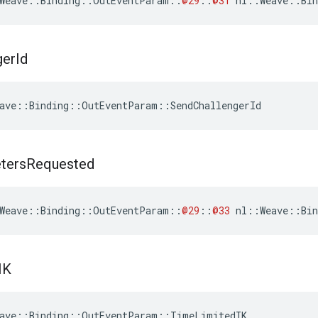
Weave
::
Binding
::
OutEventParam
::
@29
::
@31
nl
::
Weave
::
Bin
ger
Id
ave::Binding::OutEventParam::SendChallengerId
ters
Requested
Weave
::
Binding
::
OutEventParam
::
@29
::
@33
nl
::
Weave
::
Bin
IK
eave::Binding::OutEventParam::TimeLimitedIK