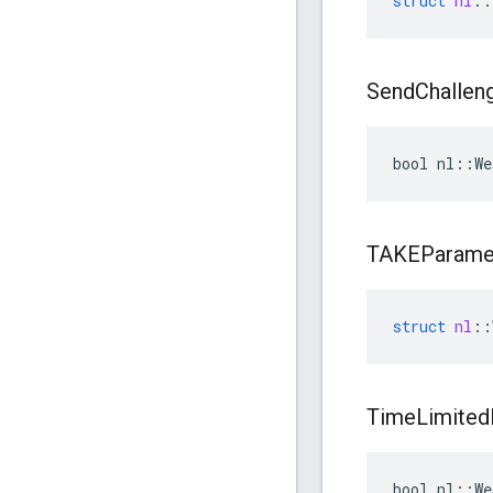
struct
nl
::
Send
Challen
bool nl::We
TAKEParame
struct
nl
::
Time
Limited
bool nl::W