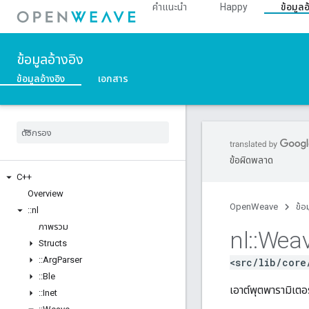
คำแนะนำ
Happy
ข้อมูลอ
ข้อมูลอ้างอิง
ข้อมูลอ้างอิง
เอกสาร
ข้อผิดพลาด
C++
Overview
OpenWeave
ข้อ
::
nl
ภาพรวม
nl
::
Wea
Structs
::
Arg
Parser
<src/lib/core
::
Ble
เอาต์พุตพารามิเตอ
::
Inet