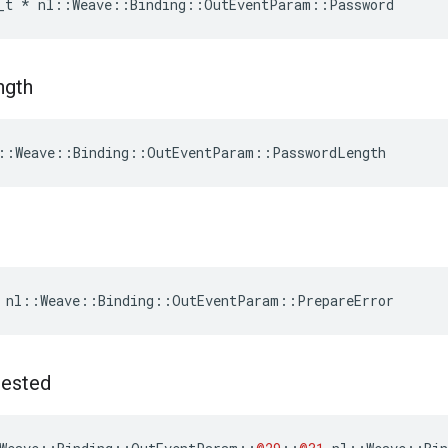
_t
*
nl
::
Weave
::
Binding
::
OutEventParam
::
Password
ngth
::Weave::Binding::OutEventParam::PasswordLength
 nl::Weave::Binding::OutEventParam::PrepareError
ested