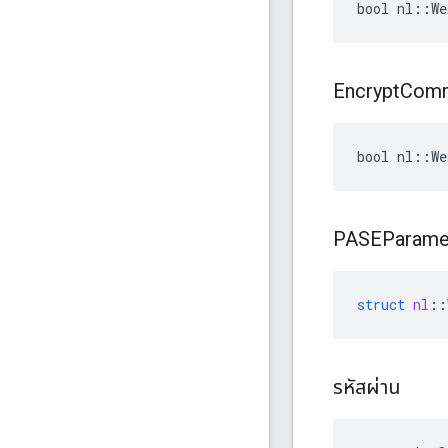
bool nl::We
Encrypt
Com
bool nl::We
PASEParame
struct
nl
::
รหัสผ่าน