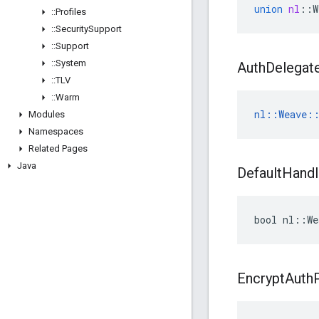
union
nl
::
W
::
Profiles
::
Security
Support
::
Support
::
System
Auth
Delegat
::
TLV
::
Warm
nl::Weave::
Modules
Namespaces
Related Pages
Java
Default
Handl
bool nl::We
Encrypt
Auth