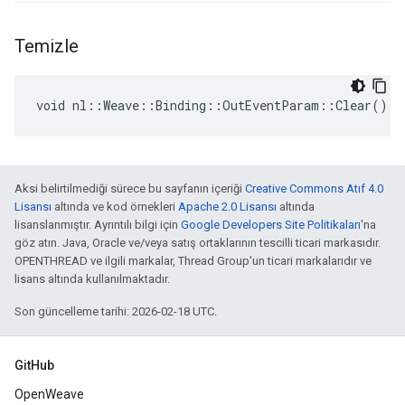
Temizle
void nl::Weave::Binding::OutEventParam::Clear()
Aksi belirtilmediği sürece bu sayfanın içeriği
Creative Commons Atıf 4.0
Lisansı
altında ve kod örnekleri
Apache 2.0 Lisansı
altında
lisanslanmıştır. Ayrıntılı bilgi için
Google Developers Site Politikaları
'na
göz atın. Java, Oracle ve/veya satış ortaklarının tescilli ticari markasıdır.
OPENTHREAD ve ilgili markalar, Thread Group'un ticari markalarıdır ve
lisans altında kullanılmaktadır.
Son güncelleme tarihi: 2026-02-18 UTC.
GitHub
OpenWeave