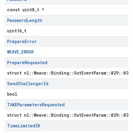
const uint8_t *
Password
Length
uint16_t
Prepare
Error
WEAVE_ERROR
Prepare
Requested
struct nl::Weave::Binding::OutEventParam::@29::@31
Send
Challenger
Id
bool
TAKEParameters
Requested
struct nl::Weave::Binding::OutEventParam::@29::@33
Time
Limited
IK