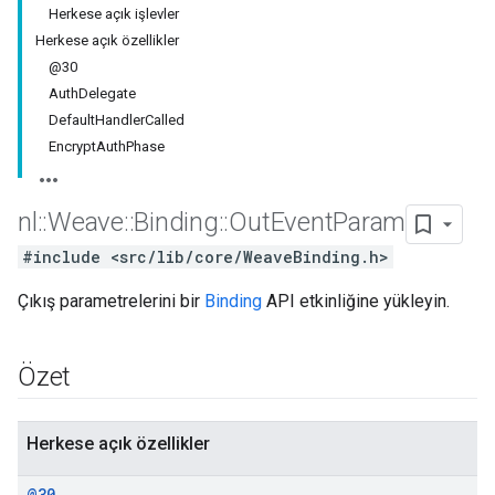
Herkese açık işlevler
Herkese açık özellikler
@30
AuthDelegate
DefaultHandlerCalled
EncryptAuthPhase
nl
::
Weave
::
Binding
::
Out
Event
Param
#include <src/lib/core/WeaveBinding.h>
Çıkış parametrelerini bir
Binding
API etkinliğine yükleyin.
Özet
Herkese açık özellikler
@30