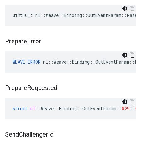
uint16_t nl::Weave::Binding::OutEventParam::Passw
Prepare
Error
WEAVE_ERROR
 nl::Weave::Binding::OutEventParam::Pr
Prepare
Requested
struct
nl
::
Weave
::
Binding
::
OutEventParam
::
@29
::
@3
Send
Challenger
Id