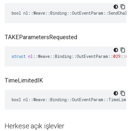
bool nl::Weave::Binding::OutEventParam::SendChall
TAKEParameters
Requested
struct
nl
::
Weave
::
Binding
::
OutEventParam
::
@29
::
@3
Time
Limited
IK
bool nl::Weave::Binding::OutEventParam::TimeLimit
Herkese açık işlevler