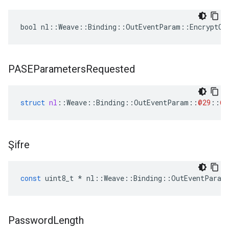
bool nl::Weave::Binding::OutEventParam::EncryptCo
PASEParameters
Requested
struct
nl
::
Weave
::
Binding
::
OutEventParam
::
@29
::
@3
Şifre
const
uint8_t
*
nl
::
Weave
::
Binding
::
OutEventParam
Password
Length