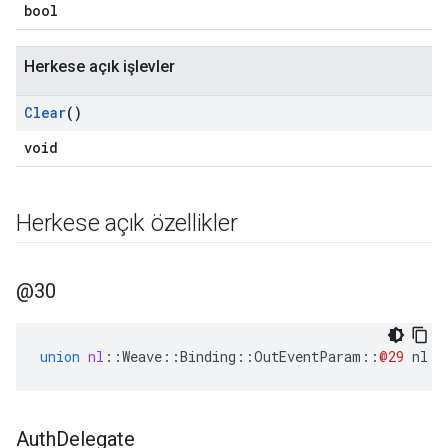
bool
Herkese açık işlevler
Clear
()
void
Herkese açık özellikler
@30
union
nl
::
Weave
::
Binding
::
OutEventParam
::
@29
nl
::
Auth
Delegate