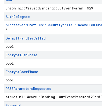
union nl::Weave::Binding::OutEventParam::@29
Auth
Delegate
nl::Weave::Profiles::Security::TAKE::WeaveTAKEChal
*
Default
Handler
Called
bool
Encrypt
Auth
Phase
bool
Encrypt
Comm
Phase
bool
PASEParameters
Requested
struct nl::Weave::Binding::OutEventParam::@29::@32
Password