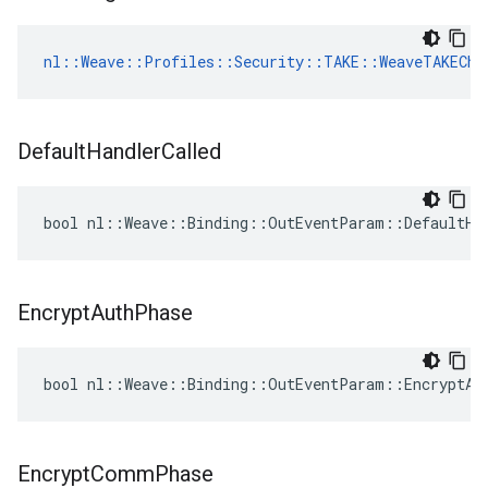
nl::Weave::Profiles::Security::TAKE::WeaveTAKECha
Default
Handler
Called
bool nl::Weave::Binding::OutEventParam::DefaultHa
Encrypt
Auth
Phase
bool nl::Weave::Binding::OutEventParam::EncryptAu
Encrypt
Comm
Phase