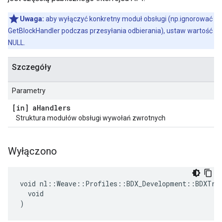
Uwaga:
aby wyłączyć konkretny moduł obsługi (np.ignorować
GetBlockHandler podczas przesyłania odbierania), ustaw wartość
NULL.
Szczegóły
Parametry
[in] a
Handlers
Struktura modułów obsługi wywołań zwrotnych
Wyłączono
void nl::Weave::Profiles::BDX_Development::BDXTran
  void

)