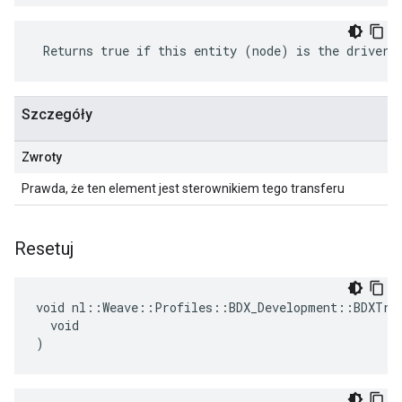
 Returns true if this entity (node) is the driver 
Szczegóły
Zwroty
Prawda, że ten element jest sterownikiem tego transferu
Resetuj
void nl::Weave::Profiles::BDX_Development::BDXTran
  void

)