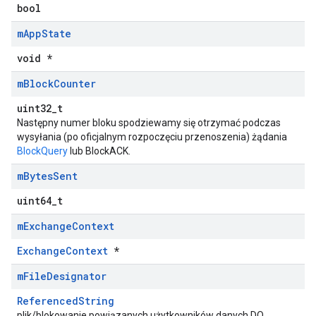
bool
m
App
State
void *
m
Block
Counter
uint32_t
Następny numer bloku spodziewamy się otrzymać podczas
wysyłania (po oficjalnym rozpoczęciu przenoszenia) żądania
BlockQuery
lub BlockACK.
m
Bytes
Sent
uint64_t
m
Exchange
Context
ExchangeContext
*
m
File
Designator
ReferencedString
plik/blokowanie powiązanych użytkowników danych DO