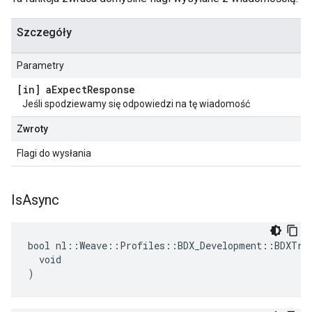
Szczegóły
Parametry
[in] a
Expect
Response
Jeśli spodziewamy się odpowiedzi na tę wiadomość
Zwroty
Flagi do wysłania
Is
Async
bool nl::Weave::Profiles::BDX_Development::BDXTran
  void

)