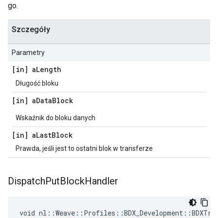
go.
Szczegóły
Parametry
[in] a
Length
Długość bloku
[in] a
Data
Block
Wskaźnik do bloku danych
[in] a
Last
Block
Prawda, jeśli jest to ostatni blok w transferze
Dispatch
Put
Block
Handler
void nl::Weave::Profiles::BDX_Development::BDXTran