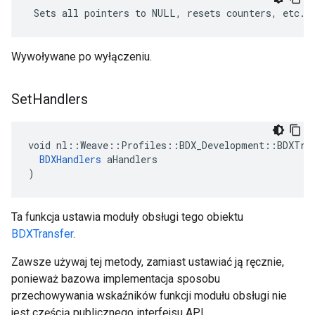
 Sets all pointers to NULL, resets counters, etc.
Wywoływane po wyłączeniu.
Set
Handlers
void nl::Weave::Profiles::BDX_Development::BDXTran
BDXHandlers
 aHandlers

)
Ta funkcja ustawia moduły obsługi tego obiektu
BDXTransfer
.
Zawsze używaj tej metody, zamiast ustawiać ją ręcznie,
ponieważ bazowa implementacja sposobu
przechowywania wskaźników funkcji modułu obsługi nie
jest częścią publicznego interfejsu API.