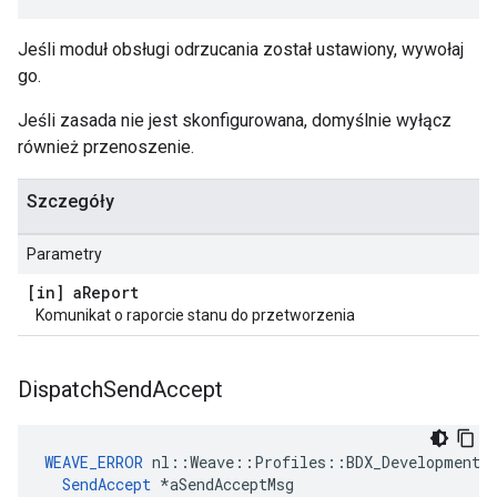
Jeśli moduł obsługi odrzucania został ustawiony, wywołaj
go.
Jeśli zasada nie jest skonfigurowana, domyślnie wyłącz
również przenoszenie.
Szczegóły
Parametry
[in] a
Report
Komunikat o raporcie stanu do przetworzenia
Dispatch
Send
Accept
WEAVE_ERROR
 nl::Weave::Profiles::BDX_Development::
SendAccept
 *aSendAcceptMsg
