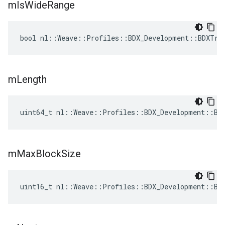
m
Is
Wide
Range
bool nl::Weave::Profiles::BDX_Development::BDXTra
m
Length
uint64_t nl::Weave::Profiles::BDX_Development::BD
m
Max
Block
Size
uint16_t nl::Weave::Profiles::BDX_Development::BD