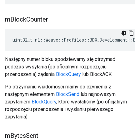
m
Block
Counter
uint32_t nl::Weave::Profiles::BDX_Development::BD
Następny numer bloku spodziewamy się otrzymać
podczas wysyłania (po oficjalnym rozpoczęciu
przenoszenia) żądania
BlockQuery
lub BlockACK.
Po otrzymaniu wiadomości mamy do czynienia z
następnym elementem
BlockSend
lub najnowszym
zapytaniem
BlockQuery
, które wysłaliśmy (po oficjalnym
rozpoczęciu przenoszenia i wysłaniu pierwszego
zapytania).
m
Bytes
Sent