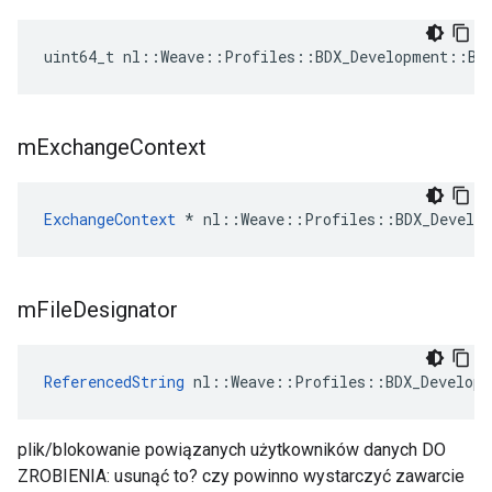
uint64_t nl::Weave::Profiles::BDX_Development::BD
m
Exchange
Context
ExchangeContext
 * nl::Weave::Profiles::BDX_Develop
m
File
Designator
ReferencedString
 nl::Weave::Profiles::BDX_Developm
plik/blokowanie powiązanych użytkowników danych DO
ZROBIENIA: usunąć to? czy powinno wystarczyć zawarcie