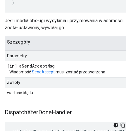
)
Jeśli moduł obsługi wysyłania i przyjmowania wiadomości
został ustawiony, wywołaj go.
Szczegóły
Parametry
[in] a
Send
Accept
Msg
Wiadomość
SendAccept
musi zostać przetworzona
Zwroty
wartość błędu
Dispatch
Xfer
Done
Handler