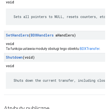
void
 Sets all pointers to NULL, resets counters, etc.
Set
Handlers
(
BDXHandlers
a
Handlers)
void
Ta funkcja ustawia moduły obsługi tego obiektu
BDXTransfer
.
Shutdown
(void)
void
 Shuts down the current transfer, including closin
Atrybuty publiczne