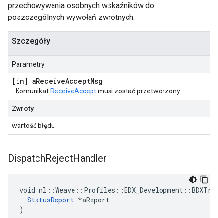
przechowywania osobnych wskaźników do
poszczególnych wywołań zwrotnych.
Szczegóły
Parametry
[in] a
Receive
Accept
Msg
Komunikat
ReceiveAccept
musi zostać przetworzony.
Zwroty
wartość błędu
Dispatch
Reject
Handler
void nl::Weave::Profiles::BDX_Development::BDXTran
StatusReport
 *aReport

)