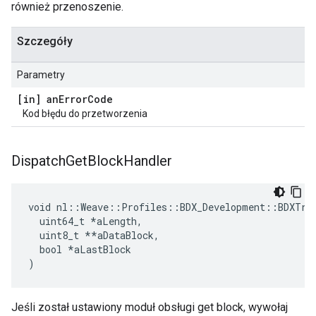
również przenoszenie.
Szczegóły
Parametry
[in] an
Error
Code
Kod błędu do przetworzenia
Dispatch
Get
Block
Handler
void nl::Weave::Profiles::BDX_Development::BDXTran
  uint64_t 
*aLength,
  uint8_t *
*aDataBlock,

  bool *aLastBlock

)
Jeśli został ustawiony moduł obsługi get block, wywołaj