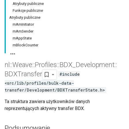
Atrybuty publiczne
Funkcje publiczne
Atrybuty publiczne
mAmInitiator
mAmSender
mAppState
mBlockCounter
nl
::
Weave
::
Profiles
::
BDX
_
Development
::
BDXTransfer
#include
<src/lib/profiles/bulk-data-
transfer/Development/BDXTransferState.h>
Ta struktura zawiera użytkowników danych
reprezentujących aktywny transfer BDX.
Podsumowanie