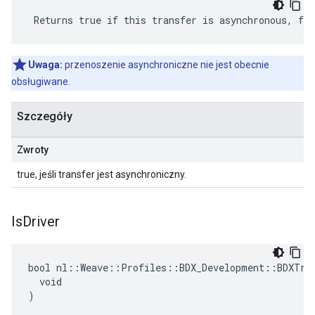
 Returns true if this transfer is asynchronous, fal
Uwaga:
przenoszenie asynchroniczne nie jest obecnie
obsługiwane.
Szczegóły
Zwroty
true, jeśli transfer jest asynchroniczny.
Is
Driver
bool nl::Weave::Profiles::BDX_Development::BDXTran
  void

)