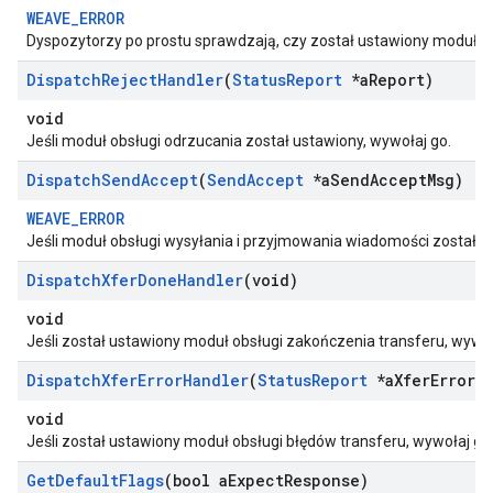
WEAVE_ERROR
Dyspozytorzy po prostu sprawdzają, czy został ustawiony moduł obsł
Dispatch
Reject
Handler
(
Status
Report
*a
Report)
void
Jeśli moduł obsługi odrzucania został ustawiony, wywołaj go.
Dispatch
Send
Accept
(
Send
Accept
*a
Send
Accept
Msg)
WEAVE_ERROR
Jeśli moduł obsługi wysyłania i przyjmowania wiadomości został u
Dispatch
Xfer
Done
Handler
(void)
void
Jeśli został ustawiony moduł obsługi zakończenia transferu, wywoł
Dispatch
Xfer
Error
Handler
(
Status
Report
*a
Xfer
Error)
void
Jeśli został ustawiony moduł obsługi błędów transferu, wywołaj go
Get
Default
Flags
(bool a
Expect
Response)