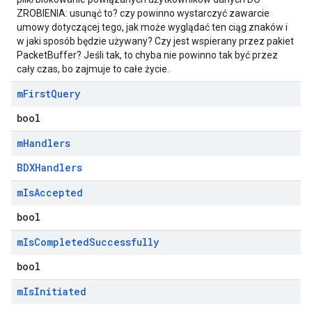
ZROBIENIA: usunąć to? czy powinno wystarczyć zawarcie
umowy dotyczącej tego, jak może wyglądać ten ciąg znaków i
w jaki sposób będzie używany? Czy jest wspierany przez pakiet
PacketBuffer? Jeśli tak, to chyba nie powinno tak być przez
cały czas, bo zajmuje to całe życie.
m
First
Query
bool
m
Handlers
BDXHandlers
m
Is
Accepted
bool
m
Is
Completed
Successfully
bool
m
Is
Initiated