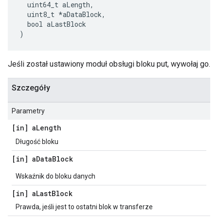
  uint64_t aLength,

  uint8_t *aDataBlock,

  bool aLastBlock

)
Jeśli został ustawiony moduł obsługi bloku put, wywołaj go.
Szczegóły
Parametry
[in] a
Length
Długość bloku
[in] a
Data
Block
Wskaźnik do bloku danych
[in] a
Last
Block
Prawda, jeśli jest to ostatni blok w transferze