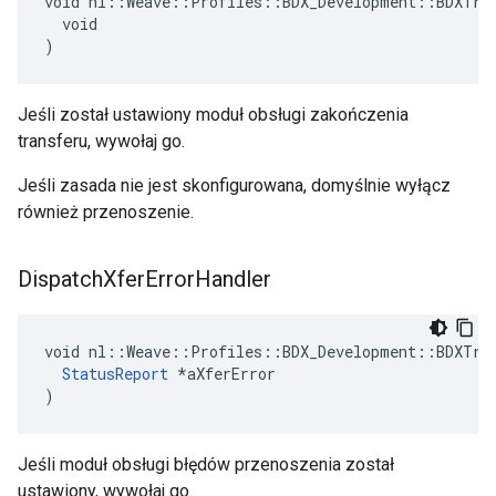
void nl::Weave::Profiles::BDX_Development::BDXTran
  void

)
Jeśli został ustawiony moduł obsługi zakończenia
transferu, wywołaj go.
Jeśli zasada nie jest skonfigurowana, domyślnie wyłącz
również przenoszenie.
Dispatch
Xfer
Error
Handler
void nl::Weave::Profiles::BDX_Development::BDXTran
StatusReport
 *aXferError

)
Jeśli moduł obsługi błędów przenoszenia został
ustawiony, wywołaj go.