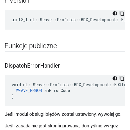
m
Version
uint8_t nl::Weave::Profiles::BDX_Development::BDX
Funkcje publiczne
Dispatch
Error
Handler
void nl::Weave::Profiles::BDX_Development::BDXTran
WEAVE_ERROR
 anErrorCode

)
Jeśli moduł obsługi błędów został ustawiony, wywołaj go.
Jeśli zasada nie jest skonfigurowana, domyślnie wyłącz