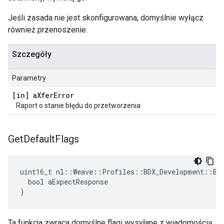
Jeśli zasada nie jest skonfigurowana, domyślnie wyłącz
również przenoszenie.
Szczegóły
Parametry
[in] a
Xfer
Error
Raport o stanie błędu do przetworzenia
Get
Default
Flags
uint16_t nl::Weave::Profiles::BDX_Development::BDX
  bool aExpectResponse

)
Ta funkcja zwraca domyślne flagi wysyłane z wiadomością.