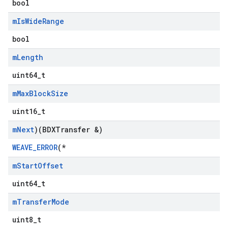
bool
m
Is
Wide
Range
bool
m
Length
uint64_t
m
Max
Block
Size
uint16_t
m
Next
)(BDXTransfer &)
WEAVE_ERROR
(*
m
Start
Offset
uint64_t
m
Transfer
Mode
uint8_t