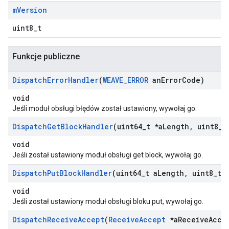
m
Version
uint8_t
Funkcje publiczne
Dispatch
Error
Handler
(
WEAVE
_
ERROR
an
Error
Code)
void
Jeśli moduł obsługi błędów został ustawiony, wywołaj go.
Dispatch
Get
Block
Handler
(uint64
_
t *a
Length
,
uint8
_
t
void
Jeśli został ustawiony moduł obsługi get block, wywołaj go.
Dispatch
Put
Block
Handler
(uint64
_
t a
Length
,
uint8
_
t 
void
Jeśli został ustawiony moduł obsługi bloku put, wywołaj go.
Dispatch
Receive
Accept
(
Receive
Accept
*a
Receive
Acce