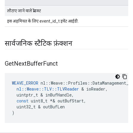
लौटाए जाने वाले प्रॉडक्ट
इस अहमियत के लिए event_id_t इवेंट आईडी.
सार्वजनिक स्टैटिक फ़ंक्शन
Get
Next
Buffer
Funct
WEAVE_ERROR
nl
::
Weave
::
Profiles
::
DataManagement_C
nl
::
Weave
::
TLV
::
TLVReader
&
ioReader
,
uintptr_t
&
inBufHandle
,
const
uint8_t
*&
outBufStart
,
uint32_t
&
outBufLen
)