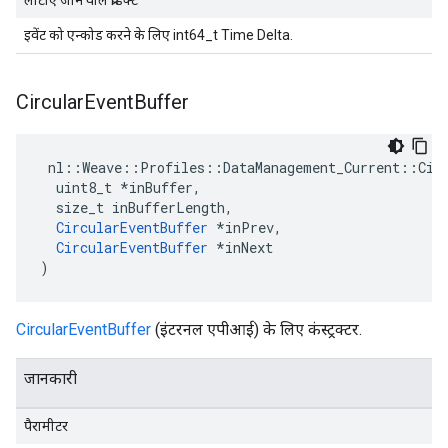
लौटाए जाने वाले प्रॉडक्ट
इवेंट को एन्कोड करने के लिए int64_t Time Delta.
Circular
Event
Buffer
 nl::Weave::Profiles::DataManagement_Current::Circ
  uint8_t *inBuffer,

  size_t inBufferLength,

CircularEventBuffer
 *inPrev,

CircularEventBuffer
 *inNext

)
CircularEventBuffer
(इंटरनल एपीआई) के लिए कंस्ट्रक्टर.
जानकारी
पैरामीटर