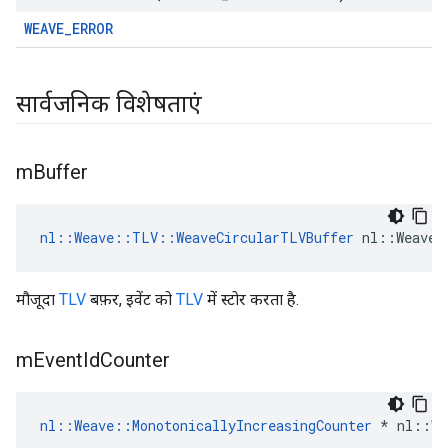
WEAVE_ERROR
सार्वजनिक विशेषताएं
m
Buffer
nl::Weave::TLV::WeaveCircularTLVBuffer
 nl::Weave:
मौजूदा
TLV
बफ़र, इवेंट को
TLV
में स्टोर करता है.
m
Event
Id
Counter
nl::Weave::MonotonicallyIncreasingCounter
 * nl::We