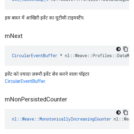
इस बफ़र में आखिरी इवेंट का यूटीसी टाइमस्टैंप.
m
Next
CircularEventBuffer
 * nl::Weave::Profiles::DataMan
इवेंट को ज़्यादा ज़रूरी इवेंट सेव करने वाला पॉइंटर
CircularEventBuffer
.
m
Non
Persisted
Counter
nl::Weave::MonotonicallyIncreasingCounter
 nl::Weav