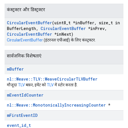
कंस्ट्रक्टर और डिस्ट्रक्टर
Circular
Event
Buffer
(uint8
_
t *in
Buffer
,
size
_
t in
Buffer
Length
,
Circular
Event
Buffer
*in
Prev
,
Circular
Event
Buffer
*in
Next)
CircularEventBuffer
(इंटरनल एपीआई) के लिए कंस्ट्रक्टर.
सार्वजनिक विशेषताएं
m
Buffer
Id
nl::Weave::TLV::WeaveCircularTLVBuffer
मौजूदा
TLV
बफ़र, इवेंट को
TLV
में स्टोर करता है.
m
Event
Id
Counter
nl::Weave::MonotonicallyIncreasingCounter
*
m
First
Event
ID
event_id_t