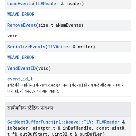
Load
Events
(
TLVReader
& reader)
WEAVE_ERROR
Remove
Event
(size
_
t a
Num
Events)
void
Serialize
Events
(
TLVWriter
& writer)
WEAVE_ERROR
Vend
Event
ID
(void)
event_id_t
इवेंट की अहमियत के आधार पर एक नया इवेंट आईडी तय करें और अगर हमारे
पास हो, तो काउंटर को आगे बढ़ाएं.
सार्वजनिक स्टैटिक फ़ंक्शन
Get
Next
Buffer
Funct
(
nl
::
Weave
::
TLV
::
TLVReader
&
io
Reader
,
uintptr
_
t & in
Buf
Handle
,
const uint8
_
t *& out
Buf
Start
,
uint32
_
t & out
Buf
Len)