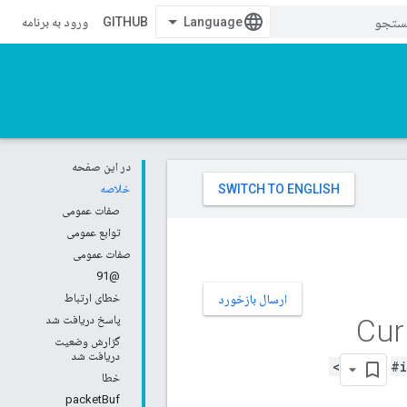
GITHUB
ورود به برنامه
در این صفحه
خلاصه
صفات عمومی
توابع عمومی
صفات عمومی
@91
خطای ارتباط
ارسال بازخورد
Cur
پاسخ دریافت شد
گزارش وضعیت
دریافت شد
#i
خطا
packetBuf