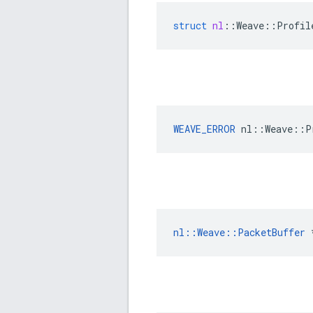
struct
nl
::
Weave
::
Profil
WEAVE_ERROR
 nl::Weave::P
nl::Weave::PacketBuffer
 