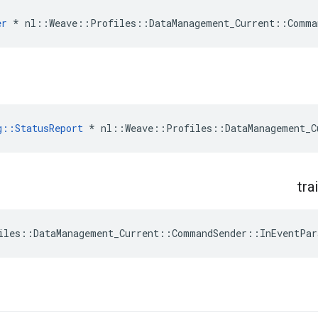
er
 * nl::Weave::Profiles::DataManagement_Current::Comma
g::StatusReport
 * nl::Weave::Profiles::DataManagement_C
trai
iles::DataManagement_Current::CommandSender::InEventPar