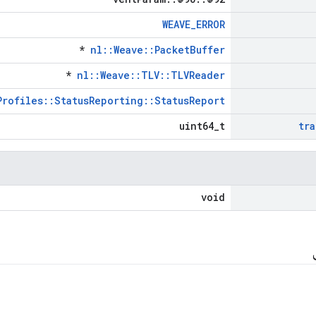
WEAVE_ERROR
*
nl::Weave::PacketBuffer
*
nl::Weave::TLV::TLVReader
Profiles::StatusReporting::StatusReport
uint64_t
tra
void