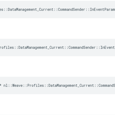
es
::
DataManagement_Current
::
CommandSender
::
InEventParam
rofiles::DataManagement_Current::CommandSender::InEven
* nl::Weave::Profiles::DataManagement_Current::Command