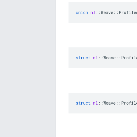
union
nl
::
Weave
::
Profile
struct
nl
::
Weave
::
Profil
struct
nl
::
Weave
::
Profil