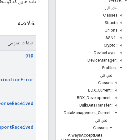
Weave
::
داده هایی که توسط 
نمای کلی
Classes
خلاصه
Structs
Unions
ASN1
::
صفات عمومی
Crypto
::
Device
Layer
::
@91
Device
Manager
::
Profiles
::
نمای کلی
nication
Error
Classes
BDX
_
Current
::
BDX
_
Development
::
ponse
Received
Bulk
Data
Transfer
::
Data
Management
_
Current
::
نمای کلی
eport
Received
Classes
Always
Accept
Data