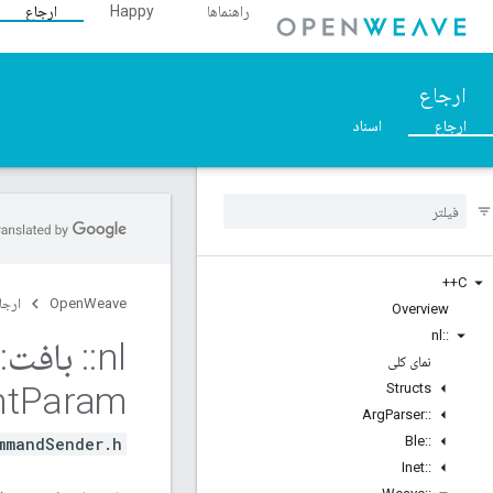
راهنماها
Happy
ارجاع
ارجاع
ارجاع
اسناد
C++
OpenWeave
ارجا
Overview
nl
::
nl
::
بافت
::
نمای کلی
nt
Param
Structs
Arg
Parser
::
Ble
::
mandSender.h>
Inet
::