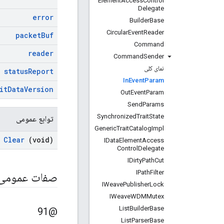
Element
Access
Control
Delegate
error
Builder
Base
Circular
Event
Reader
packet
Buf
Command
reader
Command
Sender
نمای کلی
status
Report
In
Event
Param
it
Data
Version
Out
Event
Param
Send
Params
Synchronized
Trait
State
توابع عمومی
Generic
Trait
Catalog
Impl
Clear
(void)
IData
Element
Access
Control
Delegate
IDirty
Path
Cut
IPath
Filter
صفات عمومی
IWeave
Publisher
Lock
IWeave
WDMMutex
List
Builder
Base
@91
List
Parser
Base