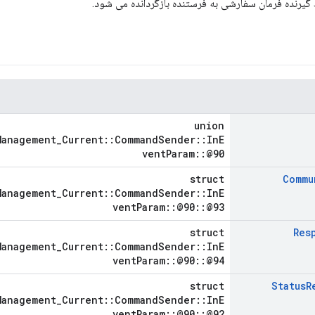
گیرنده فرمان سفارشی به فرستنده بازگردانده می شود.
union
Management_Current::CommandSender::InE
ventParam::@90
struct
Commu
Management_Current::CommandSender::InE
ventParam::@90::@93
struct
Res
Management_Current::CommandSender::InE
ventParam::@90::@94
struct
Status
R
Management_Current::CommandSender::InE
ventParam::@90::@92