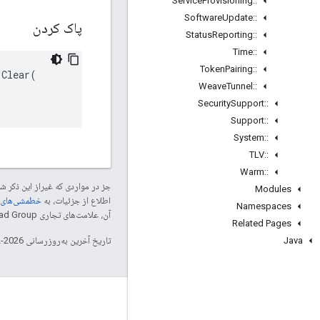
Service
Provisioning
::
Software
Update
::
پاک کردن
Status
Reporting
::
Time
::
Token
Pairing
::
Clear(

Weave
Tunnel
::
Security
Support
::
Support
::
System
::
TLV
::
Warm
::
جز در مواردی که غیراز این ذکر
Modules
اطلاع از جزئیات، به
خطمشی‌های سایت elopers
Namespaces
آن، علامت‌های تجاری Thread Group هستند و تحت پروانه استفاده می‌شوند.
Related Pages
Java
تاریخ آخرین به‌روزرسانی 2026-02-18 به‌وقت ساعت هماهنگ جهانی.
GitHub