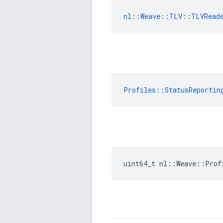
nl::Weave::TLV::TLVRead
Profiles::StatusReportin
uint64_t nl::Weave::Prof