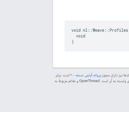
void nl::Weave::Profiles
  void

)
دها نیز دارای مجوز
پروانه آپاچی نسخه ۲.۰
است. برای
مراجعه کنید. جاوا علامت تجاری ثبت‌شده Oracle و/یا شرکت‌های وابسته به آن است. ‫OpenThread و علائم مربوط به