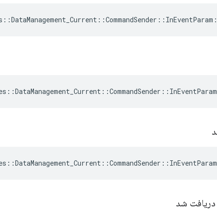
s
::
DataManagement_Current
::
CommandSender
::
InEventParam
es
::
DataManagement_Current
::
CommandSender
::
InEventParam
د
es
::
DataManagement_Current
::
CommandSender
::
InEventParam
دریافت شد