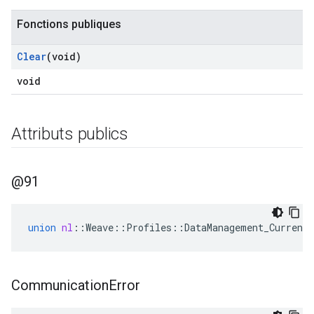
Fonctions publiques
Clear
(void)
void
Attributs publics
@91
union
nl
::
Weave
::
Profiles
::
DataManagement_Current
Communication
Error