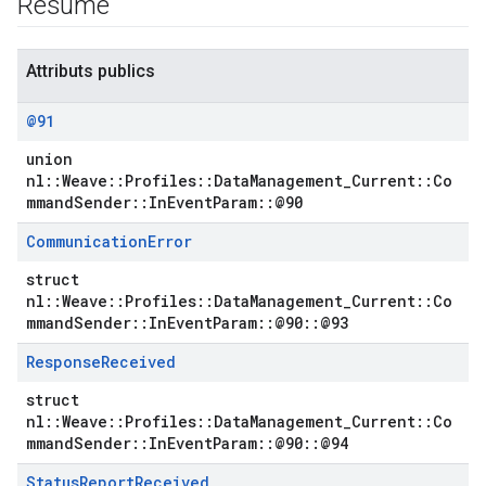
Résumé
Attributs publics
@91
union
nl::Weave::Profiles::DataManagement_Current::Co
mmandSender::InEventParam::@90
Communication
Error
struct
nl::Weave::Profiles::DataManagement_Current::Co
mmandSender::InEventParam::@90::@93
Response
Received
struct
nl::Weave::Profiles::DataManagement_Current::Co
mmandSender::InEventParam::@90::@94
Status
Report
Received