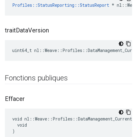
Profiles::StatusReporting::StatusReport
 * nl::Weav
trait
Data
Version
uint64_t nl::Weave::Profiles::DataManagement_Curr
Fonctions publiques
Effacer
void nl::Weave::Profiles::DataManagement_Current::
  void

)