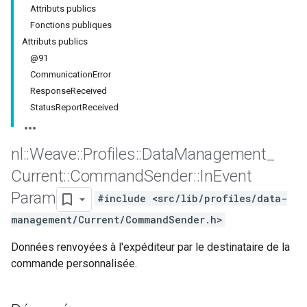
Attributs publics
Fonctions publiques
Attributs publics
@91
CommunicationError
ResponseReceived
StatusReportReceived
nl
::
Weave
::
Profiles
::
Data
Management
_
Current
::
Command
Sender
::
In
Event
Param
#include <src/lib/profiles/data-
management/Current/CommandSender.h>
Données renvoyées à l'expéditeur par le destinataire de la
commande personnalisée.