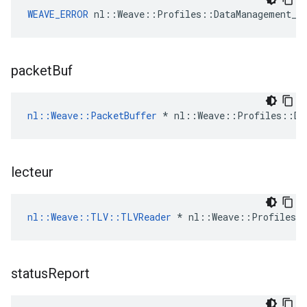
WEAVE_ERROR
 nl::Weave::Profiles::DataManagement_C
packet
Buf
nl::Weave::PacketBuffer
 * nl::Weave::Profiles::Da
lecteur
nl::Weave::TLV::TLVReader
 * nl::Weave::Profiles::
status
Report