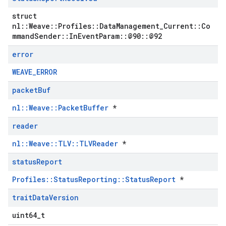
struct
nl::Weave::Profiles::DataManagement_Current::Co
mmandSender::InEventParam::@90::@92
error
WEAVE_ERROR
packet
Buf
nl::Weave::PacketBuffer
*
reader
nl::Weave::TLV::TLVReader
*
status
Report
Profiles::StatusReporting::StatusReport
*
Id
trait
Data
Version
uint64_t