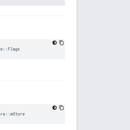
re::Flags
ore::mStore