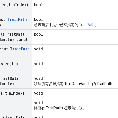
size
_
t a
Index)
bool
nst
Trait
Path
bool
st
檢查商店中是否已有指定的
TraitPath
。
nt
(Trait
Data
bool
Handle) const
onst
Trait
Path
void
(size
_
t a
void
Trait
Data
void
Handle)
移除所有參照指定 TraitDataHandle 的 TraitPath。
ze
_
t a
Index)
void
void
將所有 TraitPaths 標示為失敗。
it
(Trait
Data
void