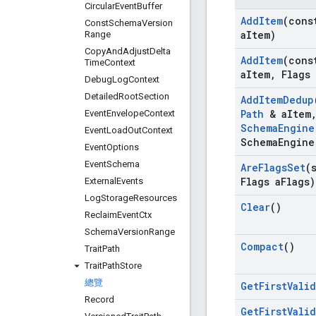
Circular
Event
Buffer
Add
Item
(con
Const
Schema
Version
a
Item)
Range
Copy
And
Adjust
Delta
Add
Item
(con
Time
Context
a
Item
,
Flags 
Debug
Log
Context
Detailed
Root
Section
Add
Item
Dedup
Path
& a
Item
Event
Envelope
Context
Schema
Engine
Event
Load
Out
Context
Schema
Engine
Event
Options
Event
Schema
Are
Flags
Set
(
Flags a
Flags)
External
Events
Log
Storage
Resources
Clear
()
Reclaim
Event
Ctx
Schema
Version
Range
Compact
()
Trait
Path
Trait
Path
Store
總覽
Get
First
Valid
Record
Get
First
Valid