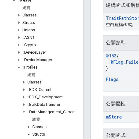
::
Weave
建構函式和解
總覽
Classes
Trait
Path
Sto
Structs
空白建構函式。
Unions
::
ASN1
公開類型
::
Crypto
::
Device
Layer
@153
{
::
Device
Manager
k
Flag
_
Faile
::
Profiles
}
總覽
Flags
Classes
::
BDX
_
Current
::
BDX
_
Development
公開屬性
::
Bulk
Data
Transfer
::
Data
Management
_
Current
m
Store
總覽
Classes
Structs
公開函式