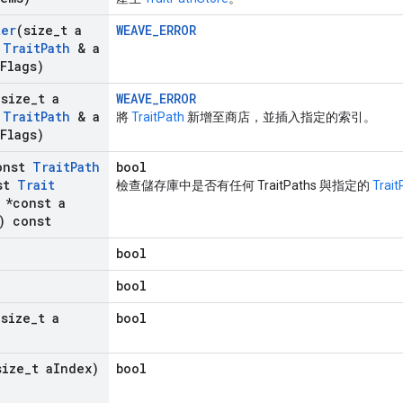
ter
(size
_
t a
WEAVE_ERROR
t
Trait
Path
& a
Flags)
(size
_
t a
WEAVE_ERROR
t
Trait
Path
& a
將
TraitPath
新增至商店，並插入指定的索引。
Flags)
onst
Trait
Path
bool
st
Trait
檢查儲存庫中是否有任何 TraitPaths 與指定的
Trait
*const a
) const
bool
bool
(size
_
t a
bool
size
_
t a
Index)
bool