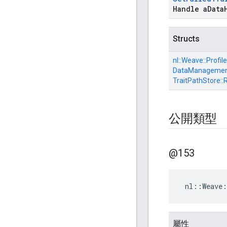
Handle a
Data
Structs
nl::
Weave::
Profile
DataManagement
TraitPathStore::
公開類型
@153
nl
::
Weave
:
屬性