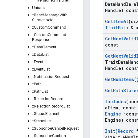
Versioned
Trait
Path
Data
Handle a
Unions
Handle) cons
::
Base
Message
With
Subscribe
Id
Get
Item
At
(si
Trait
Path
& 
::
Custom
Command
::
Custom
Command
Get
Next
Valid
Response
const
::
Data
Element
::
Data
List
Get
Next
Valid
Trait
Data
Han
::
Event
Handle) cons
::
Event
List
::
Notification
Request
Get
Num
Items
(
::
Path
Get
Path
Store
::
Path
List
::
Rejection
Record
Includes
(co
::
Rejection
Record
List
a
Item
,
cons
Engine
*cons
::
Status
Element
Engine) cons
::
Status
List
::
Subscribe
Cancel
Request
Init
(
Record
*
::
Subscribe
Confirm
size
_
t a
Num
I