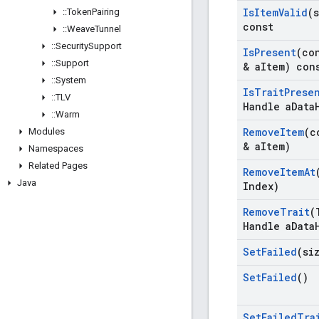
Is
Item
Valid
(
::
Token
Pairing
const
::
Weave
Tunnel
::
Security
Support
Is
Present
(co
::
Support
& a
Item) con
::
System
Is
Trait
Prese
::
TLV
Handle a
Data
::
Warm
Remove
Item
(c
Modules
& a
Item)
Namespaces
Related Pages
Remove
Item
At
Java
Index)
Remove
Trait
(
Handle a
Data
Set
Failed
(si
Set
Failed
()
Set
Failed
Tra