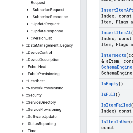
Request
Insert
Item
Af
::
Subscribe
Request
Index
,
cons
::
Subscribe
Response
Item
,
Flags a
::
Update
Request
::
Update
Response
Insert
Item
At
Index
,
cons
::
Version
List
Item
,
Flags a
::
Data
Management
_
Legacy
::
Device
Control
Intersects
(c
::
Device
Description
& a
Item
,
con
Schema
Engine
::
Echo
_
Next
Schema
Engine
::
Fabric
Provisioning
::
Heartbeat
Is
Empty
()
::
Network
Provisioning
Is
Full
()
::
Security
::
Service
Directory
Is
Item
Failed
::
Service
Provisioning
Index) const
::
Software
Update
Is
Item
In
Use
(
::
Status
Reporting
const
::
Time