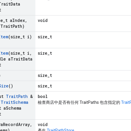
Trait
Data
t
ze
_
t a
Index
,
void
a
Trait
Path)
Item
(size
_
t i)
size_t
Item
(size
_
t i
,
size_t
dle a
Trait
Data
t
)
size_t
Size
()
size_t
nst
Trait
Path
&
bool
t
Trait
Schema
檢查商店中是否有任何 TraitPaths 包含指定的
Trait
t a
Schema
t
a
Record
Array
,
void
tems)
產生
TraitPathStore
。