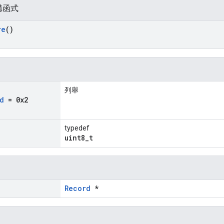
構函式
re
()
列舉
d
= 0x2
typedef
uint8_t
Record
*