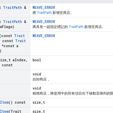
st
Trait
Path
&
WEAVE_ERROR
將
TraitPath
新增至商店。
st
Trait
Path
&
WEAVE_ERROR
a
Flags)
將具有一組指定標記的
TraitPath
新增至商店。
(const
Trait
WEAVE_ERROR
,
const
Trait
*const a
)
size
_
t a
Index
,
bool
 const
void
自卸商店，
void
精簡商店，將使用中的所有項目向下移動至陣列的
Item
() const
size_t
Item
(Trait
size_t