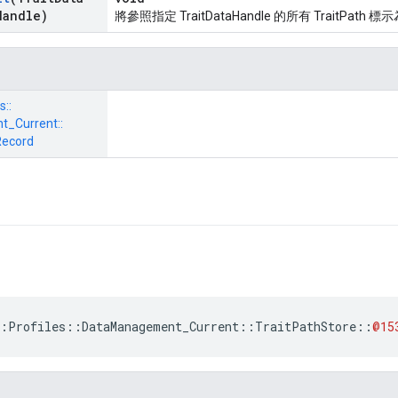
Handle)
將參照指定 TraitDataHandle 的所有 TraitPath 
s::
_Current::
Record
:
Profiles
::
DataManagement_Current
::
TraitPathStore
::
@15