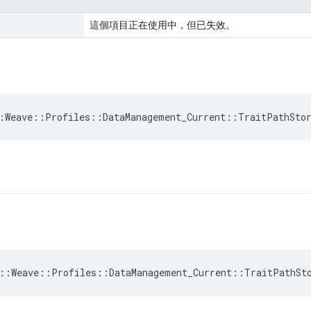
這個項目正在使用中，但已失效。
:Weave::Profiles::DataManagement_Current::TraitPathSto
::Weave::Profiles::DataManagement_Current::TraitPathSt