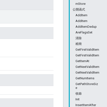
mStore
公開函式
AddItem
AddItem
AddItemDedup
AreFlagsSet
清除
精簡
GetFirstValidItem
GetFirstValidItem
GetItemAt
GetNextValidItem
GetNextValidItem
GetNumItems
GetPathStoreSiz
e
收錄
Init
InsertItemAfter