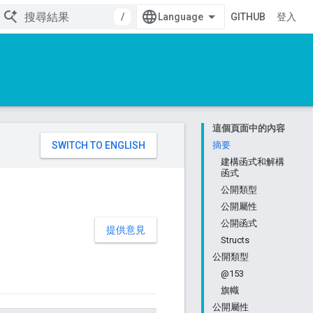
/
GITHUB
登入
這個頁面中的內容
。
摘要
建構函式和解構
函式
公開類型
公開屬性
公開函式
提供意見
Structs
公開類型
@153
旗幟
公開屬性