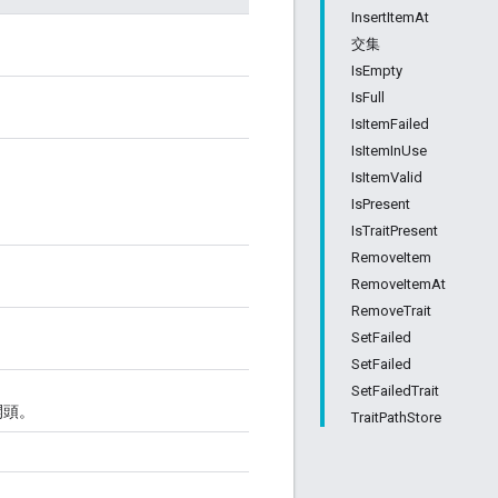
InsertItemAt
交集
IsEmpty
IsFull
IsItemFailed
IsItemInUse
IsItemValid
IsPresent
IsTraitPresent
RemoveItem
RemoveItemAt
RemoveTrait
SetFailed
SetFailed
SetFailedTrait
開頭。
TraitPathStore