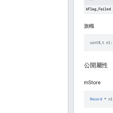
k
Flag
_
Failed
旗幟
uint8_t nl:
公開屬性
m
Store
Record
 * nl