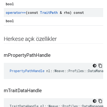
bool
operator==
(const
Trait
Path
& rhs) const
bool
Herkese açık özellikler
m
Property
Path
Handle
PropertyPathHandle
 nl::Weave::Profiles::DataManag
m
Trait
Data
Handle
TraitDataHandle nl::Weave::Profiles::DataManageme