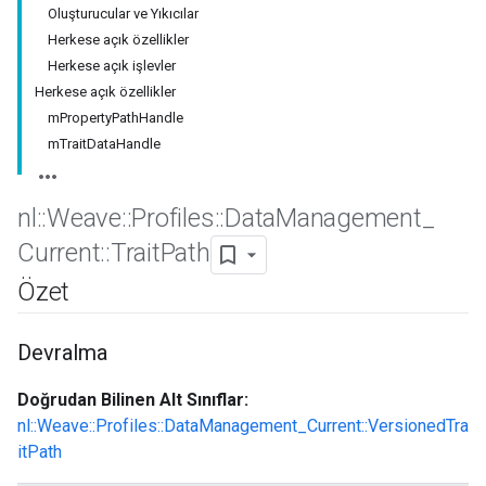
Oluşturucular ve Yıkıcılar
Herkese açık özellikler
Herkese açık işlevler
Herkese açık özellikler
mPropertyPathHandle
mTraitDataHandle
nl
::
Weave
::
Profiles
::
Data
Management
_
Current
::
Trait
Path
Özet
Devralma
Doğrudan Bilinen Alt Sınıflar:
nl::Weave::Profiles::DataManagement_Current::VersionedTra
itPath