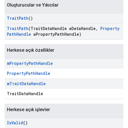
Oluşturucular ve Yıkıcılar
Trait
Path
()
Trait
Path
(Trait
Data
Handle a
Data
Handle
,
Property
Path
Handle
a
Property
Path
Handle)
Herkese açık özellikler
m
Property
Path
Handle
Id
PropertyPathHandle
m
Trait
Data
Handle
TraitDataHandle
Herkese açık işlevler
Is
Valid
()