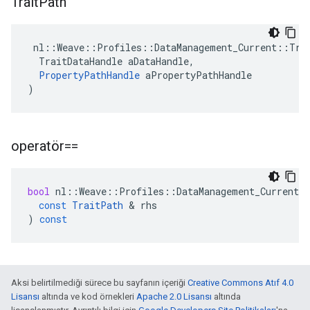
Trait
Path
 nl::Weave::Profiles::DataManagement_Current::Trai
  TraitDataHandle aDataHandle,

PropertyPathHandle
 aPropertyPathHandle

)
operatör==
bool
nl
::
Weave
::
Profiles
::
DataManagement_Current
:
const
TraitPath
&
rhs
)
const
Aksi belirtilmediği sürece bu sayfanın içeriği
Creative Commons Atıf 4.0
Lisansı
altında ve kod örnekleri
Apache 2.0 Lisansı
altında