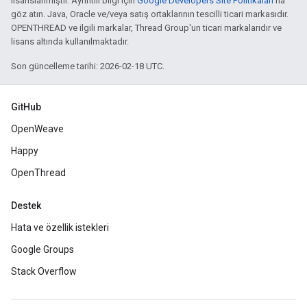
lisanslanmıştır. Ayrıntılı bilgi için
Google Developers Site Politikaları
'na
göz atın. Java, Oracle ve/veya satış ortaklarının tescilli ticari markasıdır.
OPENTHREAD ve ilgili markalar, Thread Group'un ticari markalarıdır ve
lisans altında kullanılmaktadır.
Son güncelleme tarihi: 2026-02-18 UTC.
GitHub
OpenWeave
Happy
OpenThread
Destek
Hata ve özellik istekleri
Google Groups
Stack Overflow