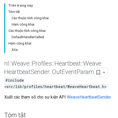
Trên trang này
Tóm tắt
Các thuộc tính công khai
Hàm công khai
Các thuộc tính công khai
DefaultHandlerCalled
Hàm công khai
Xóa
nl
::
Weave
::
Profiles
::
Heartbeat
::
Weave
Heartbeat
Sender
::
Out
Event
Param
#include
<src/lib/profiles/heartbeat/WeaveHeartbeat.h>
Xuất các tham số cho sự kiện API
WeaveHeartbeatSender
.
Tóm tắt