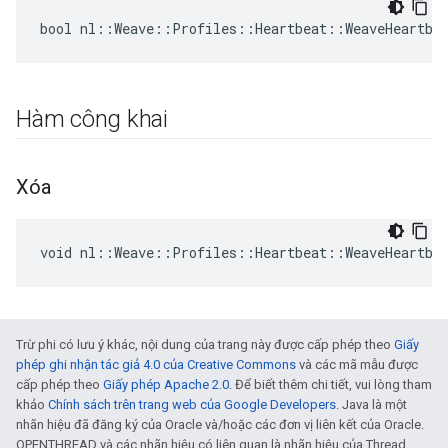
bool nl::Weave::Profiles::Heartbeat::WeaveHeartbe
Hàm công khai
Xóa
void nl::Weave::Profiles::Heartbeat::WeaveHeartbe
Trừ phi có lưu ý khác, nội dung của trang này được cấp phép theo
Giấy
phép ghi nhận tác giả 4.0 của Creative Commons
và các mã mẫu được
cấp phép theo
Giấy phép Apache 2.0
. Để biết thêm chi tiết, vui lòng tham
khảo
Chính sách trên trang web của Google Developers
. Java là một
nhãn hiệu đã đăng ký của Oracle và/hoặc các đơn vị liên kết của Oracle.
OPENTHREAD và các nhãn hiệu có liên quan là nhãn hiệu của Thread